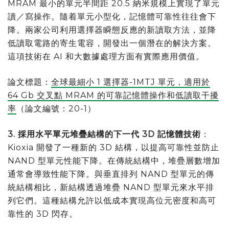
MRAM 最小的單元半間距 20.5 納米規模上實現了單元
讀／寫操作。隨着單元小型化，記憶體可靠性往往會下
降。兩家公司利用選擇器瞬態反應的新讀取方法，並降
低讀取電路的寄生電容，開發出一個潛在的解決方案。
這項技術在 AI 和大數據處理方面有實際應用價值。
論文標題：
全球最細小 1 選擇器-1MTJ 單元，適用於
64 Gb 交叉點 MRAM 的可靠記憶體操作和低讀取干擾
率
（論文編號：20-1）
3. 採用水平單元堆疊結構的下一代 3D 記憶體技術
：
Kioxia 開發了一種新的 3D 結構，以提高可靠性並防止
NAND 型單元性能下降。在傳統結構中，堆疊層數增加
通常會導致性能下降。與垂直排列 NAND 型單元的傳
統結構相比，新結構透過堆疊 NAND 型單元來水平排
列它們。這種結構允許以低成本實現高位元密度和高可
靠性的 3D 閃存。