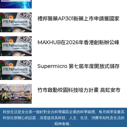
野，在香港中文大學擘劃未來
禮邦醫藥AP301新藥上市申請獲國家
藥監局受理
MAXHUB在2026年香港創新辦公峰
會上展示綜合AI協作解決方案
Supermicro 第七屆年度開放式儲存
高峰會匯聚 21 間生態系統合作夥
伴，分享大規模部署企業級 AI 的實
用指南
竹市啟動校園科技培力計畫 高虹安市
長：半導體與無人機課程培育未來科
技人才
科技生活是全台第一個針對全台科學園區企業的科學媒體。每月精準策畫高
科技社群關心的話題，深度提供其科技、人文、生活、消費等知性及生活的
精神食糧。