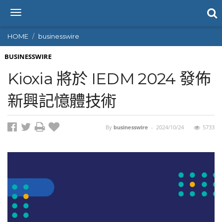
T
o
g
HOME
businesswire
g
l
BUSINESSWIRE
e
Kioxia 將於 IEDM 2024 發佈
n
a
新興記憶體技術
v
i
g
By
businesswire
-
2024/10/24
5733
a
t
i
o
n