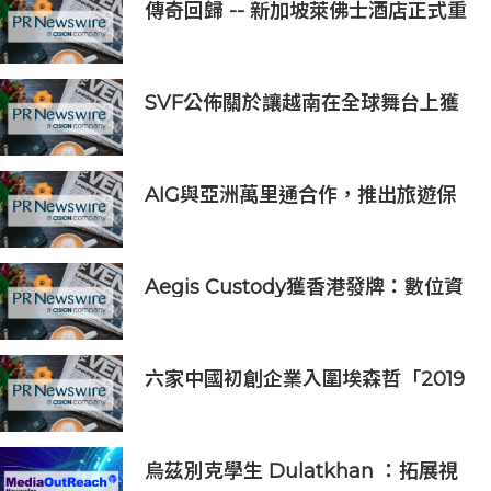
傳奇回歸 -- 新加坡萊佛士酒店正式重
新開業
SVF公佈關於讓越南在全球舞台上獲
得一席之地的宏大願景
AIG與亞洲萬里通合作，推出旅遊保
險優惠
Aegis Custody獲香港發牌：數位資
產金融服務發展更進一步
六家中國初創企業入圍埃森哲「2019
亞太區金融科技創新實驗室」
烏茲別克學生 Dulatkhan ：拓展視