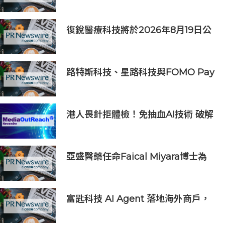
旅遊休閒企業
復銳醫療科技將於2026年8月19日公
佈2026年中期業績
路特斯科技、星路科技與FOMO Pay
攜手探索汽車代幣化
港人畏針拒體檢！免抽血AI技術 破解
大眾「避檢」困局，20分鐘一次過測
出全身慢性炎症
亞盛醫藥任命Faical Miyara博士為
首席業務拓展官，任命Jim Ziegler
為首席商務運營官
富匙科技 AI Agent 落地海外商戶，
全面承接一線客戶服務與經營轉化