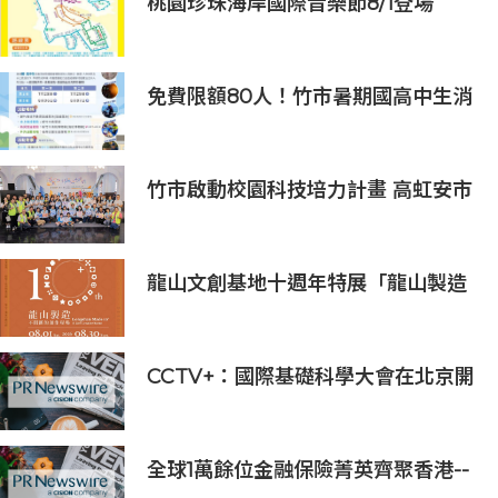
桃園珍珠海岸國際音樂節8/1登場
免費限額80人！竹市暑期國高中生消
防體驗營6/8開放報名
竹市啟動校園科技培力計畫 高虹安市
長：半導體與無人機課程培育未來科
技人才
龍山文創基地十週年特展「龍山製造
10+」八月盛大展出
CCTV+：國際基礎科學大會在北京開
幕
全球1萬餘位金融保險菁英齊聚香港--
--第十六屆世界華人保險大會暨2026