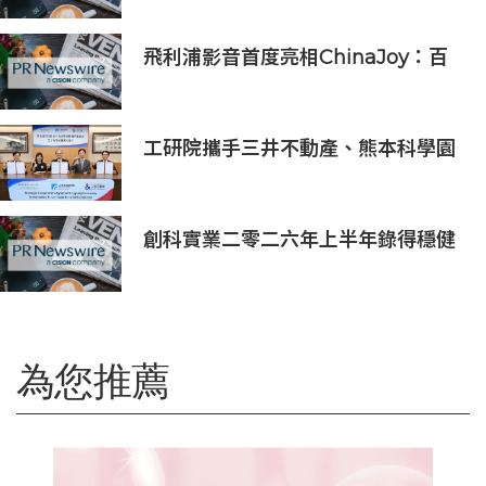
飛利浦影音首度亮相ChinaJoy：百
年品牌以「黃色風暴」開啟年輕化新
篇章
工研院攜手三井不動產、熊本科學園
區 助臺灣產業深化臺日技術合作 拓
展半導體供應鏈與應用市場商機
創科實業二零二六年上半年錄得穩健
的業績
為您推薦