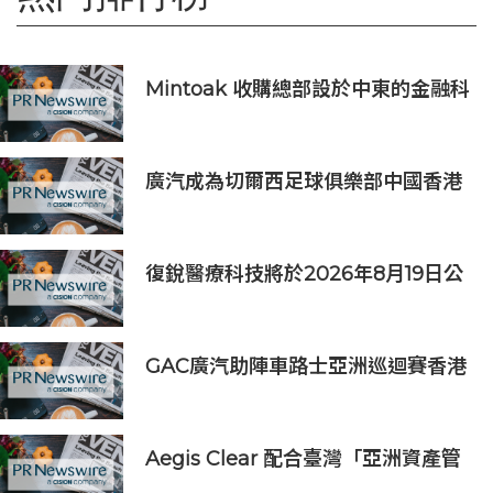
Mintoak 收購總部設於中東的金融科
技公司 ICC Loyalty
廣汽成為切爾西足球俱樂部中國香港
和馬來西亞季前巡迴賽官方合作夥伴
復銳醫療科技將於2026年8月19日公
佈2026年中期業績
GAC廣汽助陣車路士亞洲巡迴賽香港
站 攜手點燃足球盛宴
Aegis Clear 配合臺灣「亞洲資產管
理中心」政策