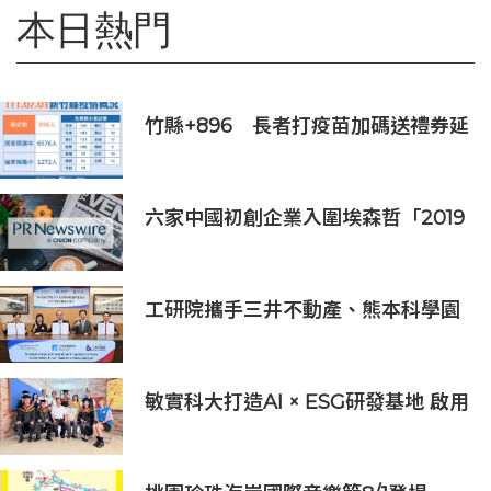
本日熱門
竹縣+896 長者打疫苗加碼送禮券延
長至7月底
六家中國初創企業入圍埃森哲「2019
亞太區金融科技創新實驗室」
工研院攜手三井不動產、熊本科學園
區 助臺灣產業深化臺日技術合作 拓
展半導體供應鏈與應用市場商機
敏實科大打造AI × ESG研發基地 啟用
AI能源研發中心 助企業邁向淨零碳
排