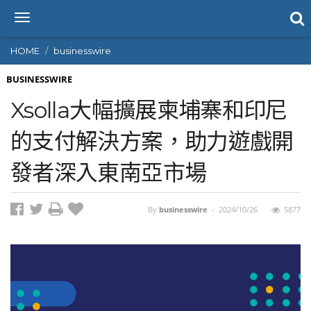
T
o
g
HOME
businesswire
g
l
BUSINESSWIRE
e
Xsolla大幅擴展柬埔寨和印尼
n
a
的支付解決方案，助力遊戲開
v
i
發者深入東南亞市場
g
a
t
i
By
businesswire
-
2024/10/26
5877
o
n