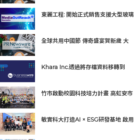
東麗工程: 開始正式銷售支援大型玻璃
面板的半導體貼裝設備「UC5000」
全球共用中國節 傳奇盛宴賀新歲 大
年除夕《傳奇中國節 春節》7小時不
間斷直播 無縫銜接總臺春晚
Khara Inc.透過將存檔資料移轉到
Wasabi Hot Cloud Storage節省
80%的營運和管理成本
竹市啟動校園科技培力計畫 高虹安市
長：半導體與無人機課程培育未來科
技人才
敏實科大打造AI × ESG研發基地 啟用
AI能源研發中心 助企業邁向淨零碳
排