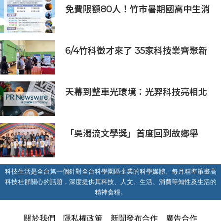
免費限額80人！竹市暑期國高中生消
防體驗營6/8開放報名
6/4竹科徵才來了 35家科技業齊聚新
竹開門迎新鮮人
天幕到整車光環境：光羿科技亮相北
京車展，調光玻璃進入多車型、跨價
位、跨場景落地階段
「吳濁流文學獎」首度回到故鄉舉
辦！何郁青抱走短篇小說、現代詩雙
首獎
科技生活是全台第一個針對全台科學園區企業的科學媒體。每月精準策畫高
科技社群關心的話題，深度提供其科技、人文、生活、消費等知性及生活的
精神食糧。
關於我們
隱私權政策
新聞發布合作
廣告合作