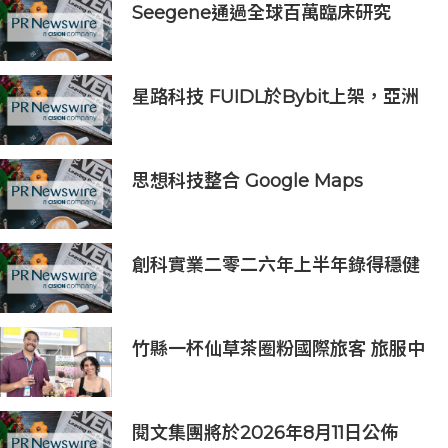
Seegene通過全球百萬臨床研究
(GMCS)提出全面的生殖道感染檢測
方案‌
星路科技 FUIDL於Bybit上架，亞洲
首個RWA全流程閉環生態落地
思想科技整合 Google Maps
Platform 與 Geotab 車聯網：助物
流業 60 秒極速排單、削減 25% 車隊
營運成本
創科實業二零二六年上半年錄得穩健
的業績
竹縣一杯仙草茶圈粉國際旅客 旅服中
心盛夏奉茶推廣活動到8/31
閱文集團將於2026年8月11日公佈