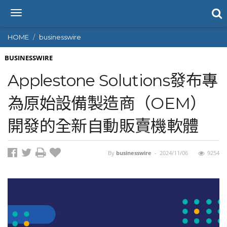
T
o
g
HOME
businesswire
g
l
BUSINESSWIRE
e
Applestone Solutions發布專
n
a
為原始設備製造商（OEM）
v
i
開發的全新自動販賣機軟體
g
a
t
i
By
businesswire
-
2024/11/06
9254
o
n