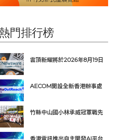
熱門排行榜
雲頂新耀將於2026年8月19日
公佈2026年度中期業績並舉行
線上投資人會議
AECOM開設全新香港辦事處
暨亞洲區總部 匯聚人才、科技
與可持續發展
竹縣中山國小林承威冠軍戰先
發建功 助中華隊勇奪世界軟式
少棒賽冠軍
香港電訊推出自主開發AI平台