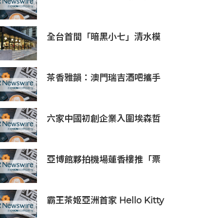
HGC Marketplace
全台首間「暗黑小七」清水模
建築概念店！竹北新開幕。
茶香雅韻：澳門瑞吉酒吧攜手
Saicho 呈獻期間限定下午茶體
驗
六家中國初創企業入圍埃森哲
「2019亞太區金融科技創新實
驗室」
亞博館夥拍機場蓮香樓推「票
尾優惠」
霸王茶姬亞洲首家 Hello Kitty
主題超級茶倉登陸灣仔