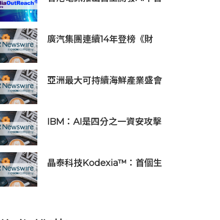
HKT.AI 一站式匯聚全球多種
AI資源 助力香港實現「全民
AI」
廣汽集團連續14年登榜《財
富》世界500強 過硬實力再獲
權威認證
亞洲最大可持續海鮮產業盛會
「2026永續海鮮高峰會」將於
10月21日至23日舉行，主要利
益相關方將親臨現場
IBM：AI是四分之一資安攻擊
事件的幕後黑手 平均經濟損失
達600萬美元
晶泰科技Kodexia™：首個生
成式AI+第一性原理的siRNA研
發平台獲新進展，管線進入
PCC確認階段