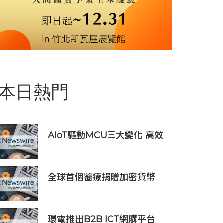
本日熱門
AIoT驅動MCU三大變化 高效
低耗、安全感、AI 功能
全球首個醫療捐贈加密貨幣
SDCOIN將在全球第五大交易
所BW.com上線
環電推出B2B ICT網購平台