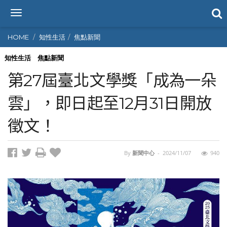
T
o
g
HOME
知性生活
焦點新聞
g
l
知性生活
焦點新聞
e
第27屆臺北文學獎「成為一朵
n
a
雲」，即日起至12月31日開放
v
i
徵文！
g
a
t
i
By
新聞中心
-
2024/11/07
940
o
n