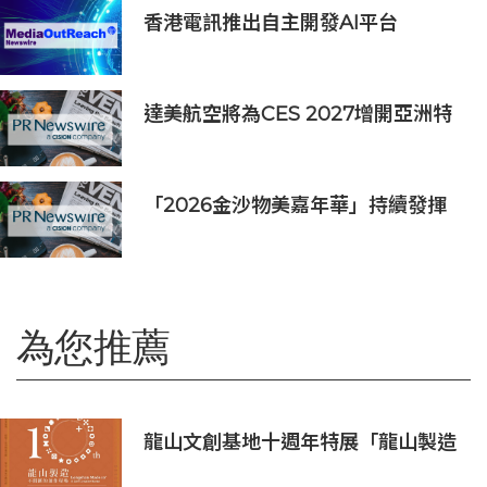
香港電訊推出自主開發AI平台
HKT.AI 一站式匯聚全球多種AI資源
助力香港實現「全民AI」
達美航空將為CES 2027增開亞洲特
別航班直飛拉斯維加斯
「2026金沙物美嘉年華」持續發揮
盛事平台效應
為您推薦
龍山文創基地十週年特展「龍山製造
10+」八月盛大展出