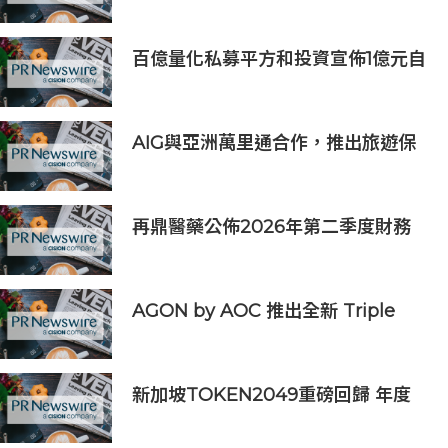
百億量化私募平方和投資宣佈1億元自
購，7月以來已有25家私募出手
AIG與亞洲萬里通合作，推出旅遊保
險優惠
再鼎醫藥公佈2026年第二季度財務
業績及近期公司進展
AGON by AOC 推出全新 Triple
Refresh Rate 電競顯示器
新加坡TOKEN2049重磅回歸 年度
行業頂級盛會再度啟幕