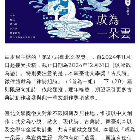
由本局主辦的「第27屆臺北文學獎」，自2024年11月1
日起接受投稿，截止日期為2024年12月31日（以郵戳
為憑）。特別要注意的是，本屆臺北文學獎「古典詩」
徵件體裁為「律詩組詩」（4首為一組），下（28）屆
則限絕句組詩，依此類推，逐年輪替，期望吸引更多古
典詩創作者參與此一華文創作獎項盛事。
臺北文學獎徵文對象不限國籍及居住地，惟須以中文創
作；共分為小說、散文、現代詩、古典詩、舞臺劇本以
及文學年金獎助計畫，共有6個徵文類別。本屆以「成為
一朵雲」為宣傳主題，寫作有如「造雲」，而沒有任何