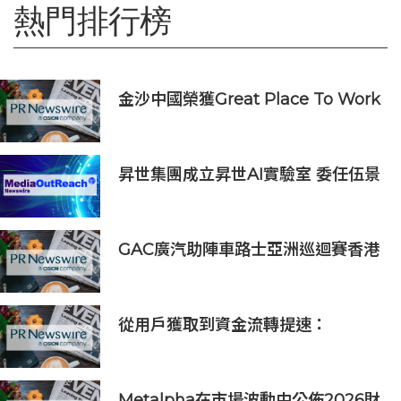
熱門排行榜
金沙中國榮獲Great Place To Work
認證™
昇世集團成立昇世AI實驗室 委任伍景
輝博士為集團首席科學家 加速AI原生
財富管理發展
GAC廣汽助陣車路士亞洲巡迴賽香港
站 攜手點燃足球盛宴
從用戶獲取到資金流轉提速：
PhotonPay攜新一代金融操作系統
亮相ChinaJoy 2026
Metalpha在市場波動中公佈2026財