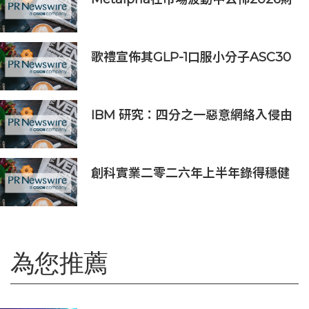
年總資產實現突破
歌禮宣佈其GLP-1口服小分子ASC30
啟動全球III期臨床研究，並公佈其同
類首創口服小分子GLP-1/GIP/胰澱素
固定劑量復方制劑的積極臨床前數據
IBM 研究：四分之一惡意網絡入侵由
AI 驅動 單一事件平均損失 600 萬美
元
創科實業二零二六年上半年錄得穩健
的業績
為您推薦