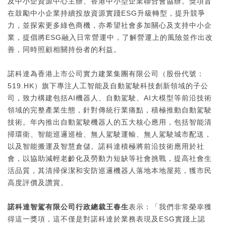
及中小企資源中心主辦、香港中小型企業聯合會協辦。獎項旨
在鼓勵中小企業持續投放資源實踐ESG升級轉型，提升競爭
力，並探索更多綠色商機，亦希望社會多加關心及支持中小企
業，提倡將ESG融入日常營運中，了解營運上的風險並作出改
善，同時照顧相關持份者的利益。
諾科達為香港上市公司實力建業集團有限公司（股份代號：
519.HK）旗下專注人工智能及自動駕駛科技創新領域的子公
司，致力構建包括AI機器人、自動駕駛、AI大模型等前沿技術
領域的完整產業生態，針對傳統行業痛點，積極推動自動駕駛
技術。年內推出自動駕駛機器人的五大核心應用，包括智能清
掃環衛、智能巡邏巡檢、無人駕駛運輸、無人駕駛城市配送，
以及智能搬運及智慧倉儲。諾科達積極將前沿技術應用於社
會，以協助減輕老齡化及勞動力短缺等社會挑戰，提高社會生
活品質，其清掃保潔和安防巡邏機器人落地本地屋苑，獲市民
高度評價及讚賞。
諾科達智駕有限公司行政總裁王春生
表示：「我們非常榮幸獲
得這一獎項，這不僅是對諾科達於業務表現及ESG實踐上認