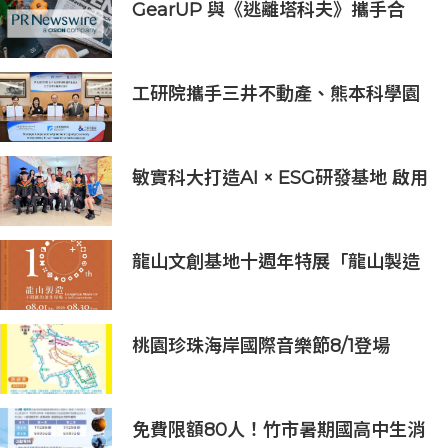
GearUP 與《逃離塔科夫》攜手合
作，提升新賽季線上遊戲體驗
工研院攜手三井不動產、熊本科學園
區 助臺灣產業深化臺日技術合作 拓
展半導體供應鏈與應用市場商機
敏實科大打造AI × ESG研發基地 啟用
AI能源研發中心 助企業邁向淨零碳
排
龍山文創基地十週年特展「龍山製造
10+」八月盛大展出
桃園珍珠海岸國際音樂節8/1登場
免費限額80人！竹市暑期國高中生消