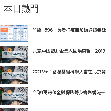
本日熱門
竹縣+896 長者打疫苗加碼送禮券延
長至7月底
六家中國初創企業入圍埃森哲「2019
亞太區金融科技創新實驗室」
CCTV+：國際基礎科學大會在北京開
幕
全球1萬餘位金融保險菁英齊聚香港--
--第十六屆世界華人保險大會暨2026
國際龍獎IDA年會盛大舉辦