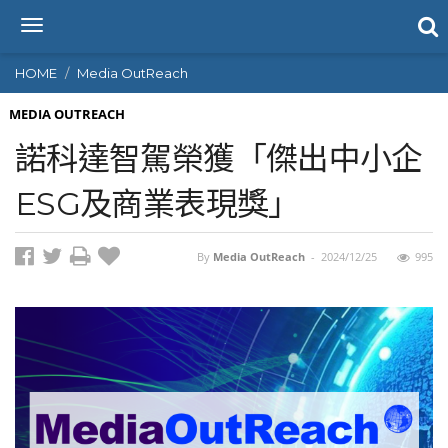
T
o
g
HOME
Media OutReach
g
l
MEDIA OUTREACH
e
諾科達智駕榮獲「傑出中小企
n
a
ESG及商業表現獎」
v
i
g
By
Media OutReach
-
2024/12/25
995
a
t
i
o
n