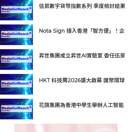
信昇數字貨幣指數系列 季度檢討結果
（2026 第二季度）& 信昇數字資產
行業指數系列上半年度檢討結果
Nota Sign 接入香港「智方便」！企
業和居民一站式完成開戶、入職、簽
約
昇世集團成立昇世AI實驗室 委任伍景
輝博士為集團首席科學家 加速AI原生
財富管理發展
HKT 科技周2026盛大啟幕 匯聚環球
夥伴生態圈 共築香港 AI 創新樞紐新
里程
花旗集團為香港中學生舉辦人工智能
（AI）日