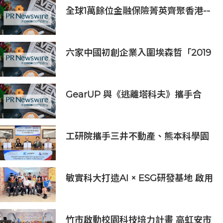
全球1萬餘位金融保險菁英齊聚香港--
--第十六屆世界華人保險大會暨2026
國際龍獎IDA年會盛大舉辦
六家中國初創企業入圍埃森哲「2019
亞太區金融科技創新實驗室」
GearUP 與《逃離塔科夫》攜手合
作，提升新賽季線上遊戲體驗
工研院攜手三井不動產、熊本科學園
區 助臺灣產業深化臺日技術合作 拓
展半導體供應鏈與應用市場商機
敏實科大打造AI × ESG研發基地 啟用
AI能源研發中心 助企業邁向淨零碳
排
竹市啟動校園科技培力計畫 高虹安市