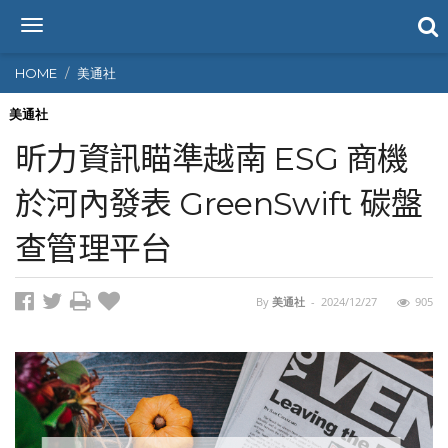
T
o
g
HOME
美通社
g
l
美通社
e
昕力資訊瞄準越南 ESG 商機
n
a
於河內發表 GreenSwift 碳盤
v
i
查管理平台
g
a
t
i
By
美通社
-
2024/12/27
905
o
n