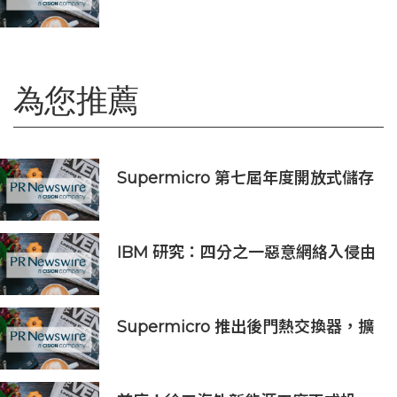
Therapeutics成功登陸納斯達克
為您推薦
Supermicro 第七屆年度開放式儲存
高峰會匯聚 21 間生態系統合作夥
伴，分享大規模部署企業級 AI 的實
用指南
IBM 研究：四分之一惡意網絡入侵由
AI 驅動 單一事件平均損失 600 萬美
元
Supermicro 推出後門熱交換器，擴
充端對端 DCBBS 液冷解決方案系
列，專為高密度 AI 及 HPC 基礎設施
而設