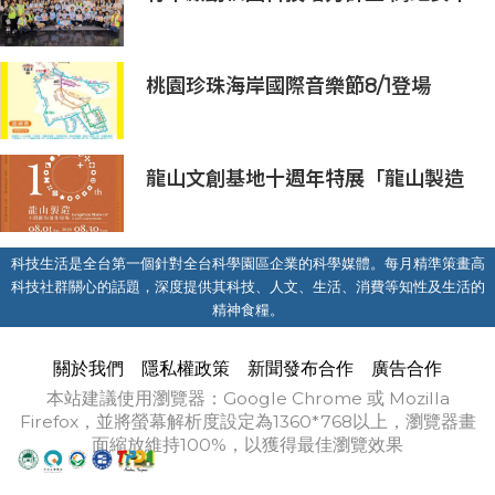
長：半導體與無人機課程培育未來科
技人才
桃園珍珠海岸國際音樂節8/1登場
龍山文創基地十週年特展「龍山製造
10+」八月盛大展出
科技生活是全台第一個針對全台科學園區企業的科學媒體。每月精準策畫高
科技社群關心的話題，深度提供其科技、人文、生活、消費等知性及生活的
精神食糧。
關於我們
隱私權政策
新聞發布合作
廣告合作
本站建議使用瀏覽器：Google Chrome 或 Mozilla
Firefox，並將螢幕解析度設定為1360*768以上，瀏覽器畫
面縮放維持100%，以獲得最佳瀏覽效果