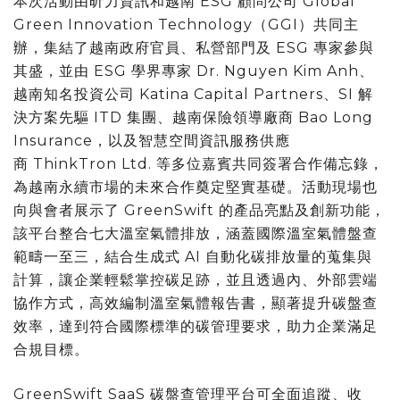
本次活動由昕力資訊和越南 ESG 顧問公司 Global
Green Innovation Technology（GGI）共同主
辦，集結了越南政府官員、私營部門及 ESG 專家參與
其盛，並由 ESG 學界專家 Dr. Nguyen Kim Anh、
越南知名投資公司 Katina Capital Partners、SI 解
決方案先驅 ITD 集團、越南保險領導廠商 Bao Long
Insurance，以及智慧空間資訊服務供應
商 ThinkTron Ltd. 等多位嘉賓共同簽署合作備忘錄，
為越南永續市場的未來合作奠定堅實基礎。活動現場也
向與會者展示了 GreenSwift 的產品亮點及創新功能，
該平台整合七大溫室氣體排放，涵蓋國際溫室氣體盤查
範疇一至三，結合生成式 AI 自動化碳排放量的蒐集與
計算，讓企業輕鬆掌控碳足跡，並且透過內、外部雲端
協作方式，高效編制溫室氣體報告書，顯著提升碳盤查
效率，達到符合國際標準的碳管理要求，助力企業滿足
合規目標。
GreenSwift SaaS 碳盤查管理平台可全面追蹤、收