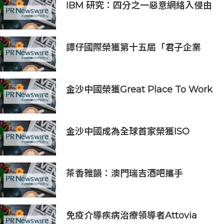
IBM 研究：四分之一惡意網絡入侵由
AI 驅動 單一事件平均損失 600 萬美
元
譚仔國際榮獲第十五屆「君子企業
獎」 卓越ESG及營商表現備受肯定
金沙中國榮獲Great Place To Work
認證™
金沙中國成為全球首家榮獲ISO
14001:2026環境管理體系認證之綜合
旅遊休閒企業
茶香雅韻：澳門瑞吉酒吧攜手
Saicho 呈獻期間限定下午茶體驗
免疫介導疾病治療領導者Attovia