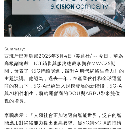
Summary:
西班牙巴塞羅那
2025年3月4日
/美通社/ -- 今日，華為
高級副總裁、ICT銷售與服務總裁李鵬在MWC25期
間，發表了《5G持續演進，躍升AI時代網絡生產力》的
主題演講。他認為，過去一年，在產業伙伴和全球運營
商的努力下，5G-A已經進入規模發展的新階段，5G-A
與AI相伴相生，將給運營商的DOU與ARPU帶來雙位
數的增長。
李鵬表示：「人類社會正加速邁向智能世界，泛在的智
能應用對網絡能力提出更高要求。從5G到5G-A的持續