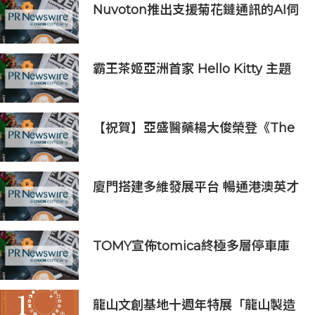
Nuvoton推出支援菊花鏈通訊的AI伺
服器用16串電池監測IC
霸王茶姬亞洲首家 Hello Kitty 主題
超級茶倉登陸灣仔
【祝賀】亞盛醫藥楊大俊榮登《The
Medicine Maker》2026全球最具
影響力人物榜
廈門搭建多維發展平台 暢通港澳英才
入廈追夢通道
TOMY宣佈tomica終極多層停車庫
將於2026年9月起在10個亞洲市場上
市 首個官方粉絲社群定於10月上線
龍山文創基地十週年特展「龍山製造