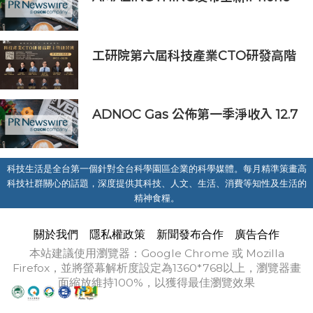
16配件系列
工研院第六屆科技產業CTO研發高階
主管班開放報名 匯聚業界頂尖專家
傳授專業秘訣
ADNOC Gas 公佈第一季淨收入 12.7
億美元，較去年同期成長 7%，大幅
超越市場預期
科技生活是全台第一個針對全台科學園區企業的科學媒體。每月精準策畫高
科技社群關心的話題，深度提供其科技、人文、生活、消費等知性及生活的
精神食糧。
關於我們
隱私權政策
新聞發布合作
廣告合作
本站建議使用瀏覽器：Google Chrome 或 Mozilla
Firefox，並將螢幕解析度設定為1360*768以上，瀏覽器畫
面縮放維持100%，以獲得最佳瀏覽效果