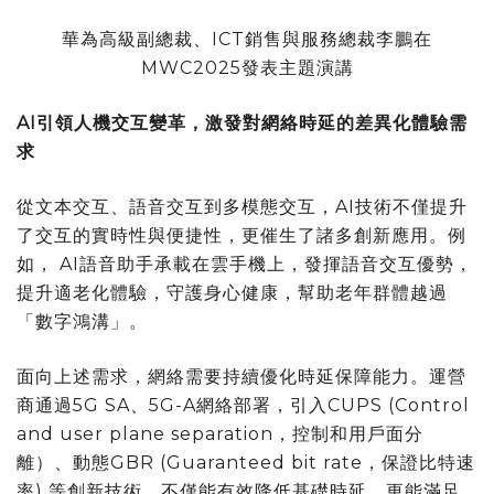
華為高級副總裁、ICT銷售與服務總裁李鵬在
MWC2025發表主題演講
AI引領人機交互變革，激發對網絡時延的差異化體驗需
求
從文本交互、語音交互到多模態交互，AI技術不僅提升
了交互的實時性與便捷性，更催生了諸多創新應用。例
如， AI語音助手承載在雲手機上，發揮語音交互優勢，
提升適老化體驗，守護身心健康，幫助老年群體越過
「數字鴻溝」。
面向上述需求，網絡需要持續優化時延保障能力。運營
商通過5G SA、5G-A網絡部署，引入CUPS (Control
and user plane separation，控制和用戶面分
離）、動態GBR (Guaranteed bit rate，保證比特速
率) 等創新技術，不僅能有效降低基礎時延，更能滿足