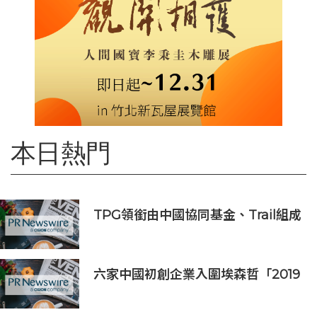
本日熱門
TPG領銜由中國協同基金、Trail組成
的財團投資APM Monaco
六家中國初創企業入圍埃森哲「2019
亞太區金融科技創新實驗室」