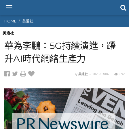
T
o
g
HOME
美通社
g
l
美通社
e
華為李鵬：5G持續演進，躍
n
a
升AI時代網絡生產力
v
i
g
By
美通社
-
2025/03/04
692
a
t
i
o
n