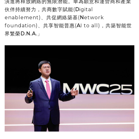
演進將釋放網絡的無限潛能。華為願意和運營商和產業
伙伴持續努力，共商數字賦能(
D
igital
enablement)、共促網絡築基(
N
etwork
foundation)、共享智能普惠(
A
I to all)，共築智能世
界繁榮
D.N.A.
」