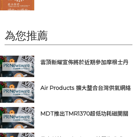
10+」八月盛大展出
為您推薦
雲頂新耀宣佈將於近期參加摩根士丹
利、Evercore兩大投資者會議
Air Products 擴大整合台灣供氣網絡
支援半導體客戶擴產需求
MDT推出TMR1370超低功耗磁開關
IC，助力CGM裝置實現超過兩年待機
壽命