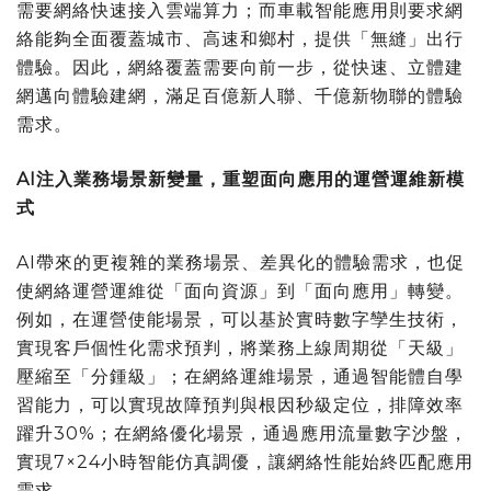
需要網絡快速接入雲端算力；而車載智能應用則要求網
絡能夠全面覆蓋城市、高速和鄉村，提供「無縫」出行
體驗。因此，網絡覆蓋需要向前一步，從快速、立體建
網邁向體驗建網，滿足百億新人聯、千億新物聯的體驗
需求。
AI注入業務場景新變量，重塑面向應用的運營運維新模
式
AI帶來的更複雜的業務場景、差異化的體驗需求，也促
使網絡運營運維從「面向資源」到「面向應用」轉變。
例如，在運營使能場景，可以基於實時數字孿生技術，
實現客戶個性化需求預判，將業務上線周期從「天級」
壓縮至「分鍾級」；在網絡運維場景，通過智能體自學
習能力，可以實現故障預判與根因秒級定位，排障效率
躍升30%；在網絡優化場景，通過應用流量數字沙盤，
實現7×24小時智能仿真調優，讓網絡性能始終匹配應用
需求。