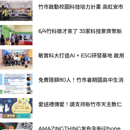
竹市啟動校園科技培力計畫 高虹安市
長：半導體與無人機課程培育未來科
技人才
6/4竹科徵才來了 35家科技業齊聚新
竹開門迎新鮮人
敏實科大打造AI × ESG研發基地 啟用
AI能源研發中心 助企業邁向淨零碳
排
免費限額80人！竹市暑期國高中生消
防體驗營6/8開放報名
愛送禮傳愛！請支持新竹市天主教仁
愛基金會2026中秋義賣
AMAZINGTHING发布全新iPhone