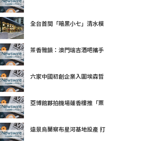
HGC Marketplace
全台首間「暗黑小七」清水模
建築概念店！竹北新開幕。
茶香雅韻：澳門瑞吉酒吧攜手
Saicho 呈獻期間限定下午茶體
驗
六家中國初創企業入圍埃森哲
「2019亞太區金融科技創新實
驗室」
亞博館夥拍機場蓮香樓推「票
尾優惠」
遠景烏蘭察布星河基地投產 打
造吉瓦級AI基礎設施新模式