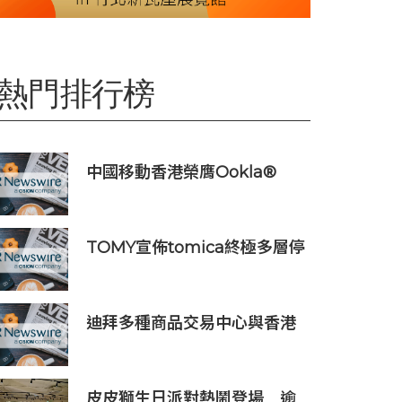
熱門排行榜
中國移動香港榮膺Ookla®
Speedtest®七項網絡國際權
威獎項及認證
TOMY宣佈tomica終極多層停
車庫將於2026年9月起在10個
亞洲市場上市 首個官方粉絲社
群定於10月上線
迪拜多種商品交易中心與香港
天金資本簽署戰略合作協議 推
動香港與杜拜的產業投資合作
皮皮獅生日派對熱鬧登場 逾