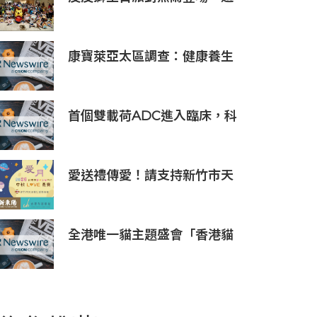
百位大小朋友同歡慶生、邀全
台暑假玩竹縣
康寶萊亞太區調查：健康養生
文化普及 五分之四消費者重視
整體健康
首個雙載荷ADC進入臨床，科
倫博泰SKB565獲臨床試驗批
准通知書
愛送禮傳愛！請支持新竹市天
主教仁愛基金會2026中秋義賣
全港唯一貓主題盛會「香港貓
迷博覽會2026」今日開幕