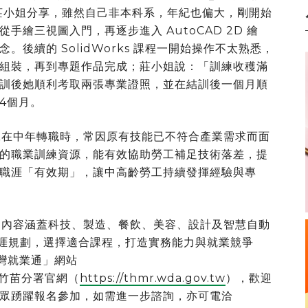
。莊小姐分享，雖然自己非本科系，年紀也偏大，剛開始
繪三視圖入門，再逐步進入 AutoCAD 2D 繪
後續的 SolidWorks 課程一開始操作不太熟悉，
組裝，再到專題作品完成；莊小姐說：「訓練收穫滿
訓後她順利考取兩張專業證照，並在結訓後一個月順
4個月。
在中年轉職時，常因原有技能已不符合產業需求而面
的職業訓練資源，能有效協助勞工補足技術落差，提
職涯「有效期」，讓中高齡勞工持續發揮經驗與專
內容涵蓋科技、製造、餐飲、美容、設計及智慧自動
職涯規劃，選擇適合課程，打造實務能力與就業競爭
台灣就業通」網站
竹苗分署官網（
https://thmr.wda.gov.tw
），歡迎
民眾踴躍報名參加，如需進一步諮詢，亦可電洽