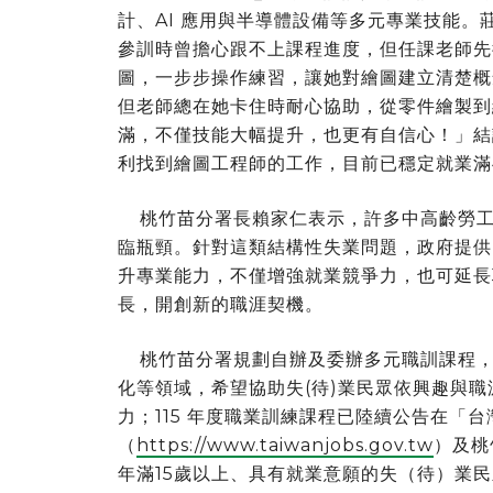
計、AI 應用與半導體設備等多元專業技能
參訓時曾擔心跟不上課程進度，但任課老師先從手
圖，一步步操作練習，讓她對繪圖建立清楚概念。
但老師總在她卡住時耐心協助，從零件繪製到
滿，不僅技能大幅提升，也更有自信心！」結
利找到繪圖工程師的工作，目前已穩定就業滿
桃竹苗分署長賴家仁表示，許多中高齡勞工
臨瓶頸。針對這類結構性失業問題，政府提供
升專業能力，不僅增強就業競爭力，也可延長
長，開創新的職涯契機。
桃竹苗分署規劃自辦及委辦多元職訓課程，
化等領域，希望協助失(待)業民眾依興趣與
力；115 年度職業訓練課程已陸續公告在「
（
https://www.taiwanjobs.gov.tw
）及桃
年滿15歲以上、具有就業意願的失（待）業