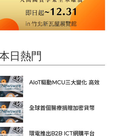
本日熱門
AIoT驅動MCU三大變化 高效
低耗、安全感、AI 功能
全球首個醫療捐贈加密貨幣
SDCOIN將在全球第五大交易
所BW.com上線
環電推出B2B ICT網購平台