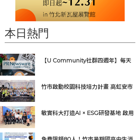
本日熱門
【U Community社群四週年】每天
陪您倒數聖誕
竹市啟動校園科技培力計畫 高虹安市
長：半導體與無人機課程培育未來科
技人才
敏實科大打造AI × ESG研發基地 啟用
AI能源研發中心 助企業邁向淨零碳
排
免費限額80人！竹市暑期國高中生消