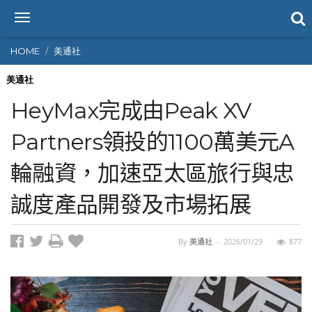
T
o
g
HOME
美通社
g
l
美通社
e
HeyMax完成由Peak XV
n
a
Partners領投的1100萬美元A
v
i
輪融資，加速亞太區旅行與忠
g
a
t
誠度產品開發及市場拓展
i
o
n
By
美通社
-
2026/01/29
877