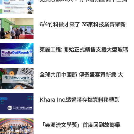
防體驗營6/8開放報名
6/4竹科徵才來了 35家科技業齊聚新
竹開門迎新鮮人
東麗工程: 開始正式銷售支援大型玻璃
面板的半導體貼裝設備「UC5000」
全球共用中國節 傳奇盛宴賀新歲 大
年除夕《傳奇中國節 春節》7小時不
間斷直播 無縫銜接總臺春晚
Khara Inc.透過將存檔資料移轉到
Wasabi Hot Cloud Storage節省
80%的營運和管理成本
「吳濁流文學獎」首度回到故鄉舉
辦！何郁青抱走短篇小說、現代詩雙