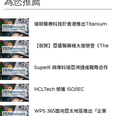
為您推薦
復鋭醫療科技於香港推出Titanium
Prime聯合療法
【祝賀】亞盛醫藥楊大俊榮登《The
Medicine Maker》2026全球最具
影響力人物榜
SuperX 與摩科瑞亞洲達成戰略合作
共同構建創新 AI 基礎設施生態系統
HCLTech 榮獲 ISO/IEC
42001:2023 認證，彰顯其在負責任
人工智能方面的領導實力
WPS 365面向亞太地區推出「企業