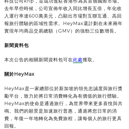
科技公司krip，並成功進駐香港作為其首個國際市場。
去年早些時候，公司宣佈年收入同比增長五倍，年化收
入運行率達600萬美元，凸顯出市場對互聯互通、高回
報旅行體驗的區域性需求。HeyMax還計劃在未來兩年
實現年均商品交易總額（GMV）的強勁三位數增長。
新聞資料包
本次公告的相關新聞資料包可在
此處
獲取。
關於
HeyMax
HeyMax是一家總部位於新加坡的領先忠誠度與旅行獎
勵平台，致力於將日常消費轉化為有價值的旅行體驗。
HeyMax的使命是通過旅行，為世界帶來更多喜悅與共
鳴。我們的願景是加速旅行普惠，通過將您日常的消
費，年復一年地轉化為免費旅程，讓每個人的旅行更具
回報。