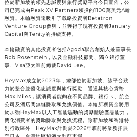
位於新加坡的領先忠誠度與旅行獎勵平台今日宣佈，公
司已完成由Peak XV Partners領投的1100萬美元A輪
融資。本輪融資還吸引了戰略投資者Betatron
Venture Group參與，並獲得了現有投資
者
January
Capital與Tenity的持續支持。
本輪融資的其他投資者包括
Agoda
聯合創始人兼董事長
Rob Rosenstein，以及金融科技顧問、獨立銀行董
事、Visa亞太區前總裁David Lee。
HeyMax成立於2023年，總部位於新加坡。該平台致
力於整合並優化忠誠度與旅行獎勵，通過其核心貨幣
Max Miles，讓消費者能夠在不同品牌、銀行卡、航空
公司及酒店間無縫賺取和兌換價值。本輪所獲資金將用
於加強HeyMax以人工智能驅動的獎勵體驗產品能力，
簡化消費者的獎勵賺取與兌換流程。除新加坡和
香港特
別行政區
外，HeyMax計劃於2026年底前將業務拓展
至日本、
台灣地區
和澳大利亞市場。