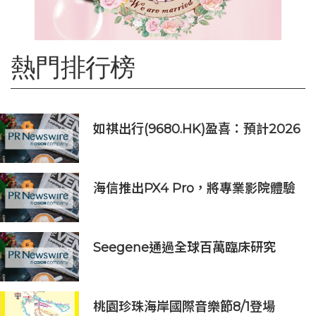
熱門排行榜
如祺出行(9680.HK)盈喜：預計2026
上半年收入約39億元，同比增長
132.6%
海信推出PX4 Pro，將專業影院體驗
搬進家庭
Seegene通過全球百萬臨床研究
(GMCS)提出全面的生殖道感染檢測
方案‌
桃園珍珠海岸國際音樂節8/1登場