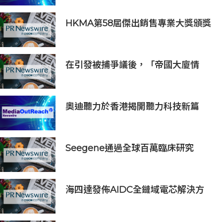
與破產方案
HKMA第58屆傑出銷售專業大獎頒獎
典禮
在引發被捕爭議後，「帝國大廈情
侶」安吉拉-尼科勞和伊萬-比爾庫斯
將在Gosh Live平台上就近期事件作
出回應
奧迪聽力於香港揭開聽力科技新篇
章：隆重推出榮獲國際設計大獎的
Oticon Zeal 及兒童專屬 Oticon
Play SI 助聽器
Seegene通過全球百萬臨床研究
(GMCS)提出全面的生殖道感染檢測
方案‌
海四達發佈AIDC全鏈域電芯解決方
案