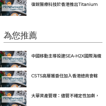
復鋭醫療科技於香港推出Titanium
Prime聯合療法
為您推薦
中國移動主導投建SEA-H2X國際海纜
正式商用 構建亞太數智互聯新通道
CSTS高層獲委任加入香港總商會轄
下委員會
大華資產管理：儘管不確定性加劇，
全球經濟仍彰顯韌性