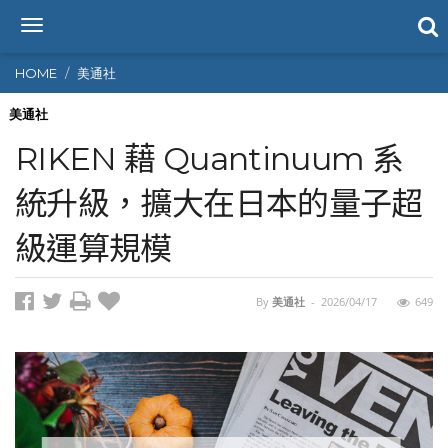
T
o
g
HOME
美通社
g
l
美通社
e
RIKEN 藉 Quantinuum 系
n
a
統升級，擴大在日本的量子超
v
i
級運算規模
g
a
t
i
By
美通社
-
2026/04/17
649
o
n