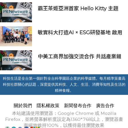
霸王茶姬亞洲首家 Hello Kitty 主題
超級茶倉登陸灣仔
敏實科大打造AI × ESG研發基地 啟用
AI能源研發中心 助企業邁向淨零碳
排
中美工商界加強交流合作 共話產業鏈
供應鏈協同發展新機遇
科技生活是全台第一個針對全台科學園區企業的科學媒體。每月精準策畫高
科技社群關心的話題，深度提供其科技、人文、生活、消費等知性及生活的
精神食糧。
關於我們
隱私權政策
新聞發布合作
廣告合作
本站建議使用瀏覽器：Google Chrome 或 Mozilla
Firefox，並將螢幕解析度設定為1360*768以上，瀏覽器畫
面縮放維持100%，以獲得最佳瀏覽效果