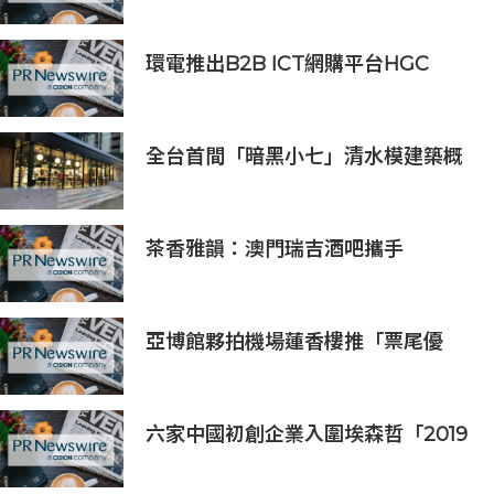
環電推出B2B ICT網購平台HGC
Marketplace
全台首間「暗黑小七」清水模建築概
念店！竹北新開幕。
茶香雅韻：澳門瑞吉酒吧攜手
Saicho 呈獻期間限定下午茶體驗
亞博館夥拍機場蓮香樓推「票尾優
惠」
六家中國初創企業入圍埃森哲「2019
亞太區金融科技創新實驗室」