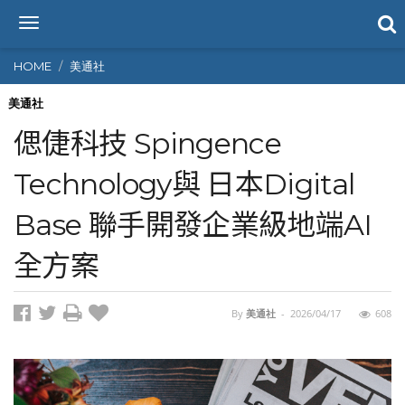
T
o
g
HOME
美通社
g
l
美通社
e
偲倢科技 Spingence
n
a
Technology與 日本Digital
v
i
Base 聯手開發企業級地端AI
g
a
t
全方案
i
o
n
By
美通社
-
2026/04/17
608