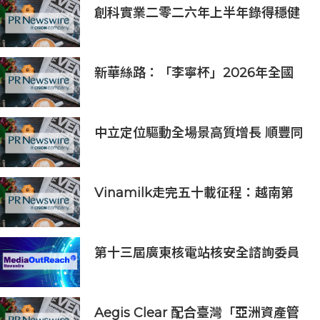
創科實業二零二六年上半年錄得穩健
的業績
新華絲路：「李寧杯」2026年全國
羽毛球團體冠軍賽在沈陽舉辦
中立定位驅動全場景高質增長 順豐同
城（09699.HK）2026上半年業績預
喜
Vinamilk走完五十載征程：越南第
二次授予其「勞動英雄」稱號，為其
週年慶典獻上一份賀禮
第十三屆廣東核電站核安全諮詢委員
會第二次會議召開
Aegis Clear 配合臺灣「亞洲資產管