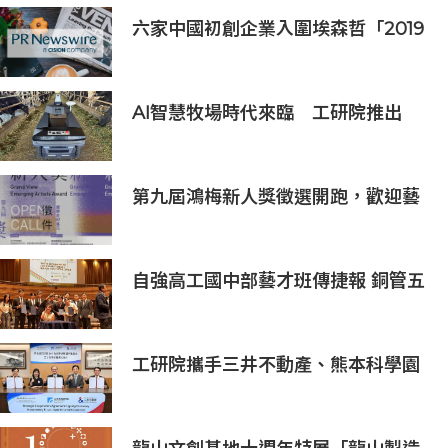
六家中國初創企業入圍埃森哲「2019
亞太區金融科技創新實驗室」
AI智慧牧場時代來臨 工研院推出
「畜牧場保全機器人」守護農場安全
第九屆鴻梅新人獎徵選開跑，歡迎藝
術新秀報名參與！
自強高工國中部藝才班傳捷報 銅管五
重奏勇奪新加坡國際管樂大賽銀獎
工研院攜手三井不動產、熊本科學園
區 助臺灣產業深化臺日技術合作 拓
展半導體供應鏈與應用市場商機