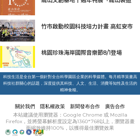
龍山文創基地十週年特展「龍山製造
10+」八月盛大展出
竹市啟動校園科技培力計畫 高虹安市
長：半導體與無人機課程培育未來科
技人才
桃園珍珠海岸國際音樂節8/1登場
科技生活是全台第一個針對全台科學園區企業的科學媒體。每月精準策畫高
科技社群關心的話題，深度提供其科技、人文、生活、消費等知性及生活的
精神食糧。
關於我們
隱私權政策
新聞發布合作
廣告合作
本站建議使用瀏覽器：Google Chrome 或 Mozilla
Firefox，並將螢幕解析度設定為1360*768以上，瀏覽器畫
面縮放維持100%，以獲得最佳瀏覽效果