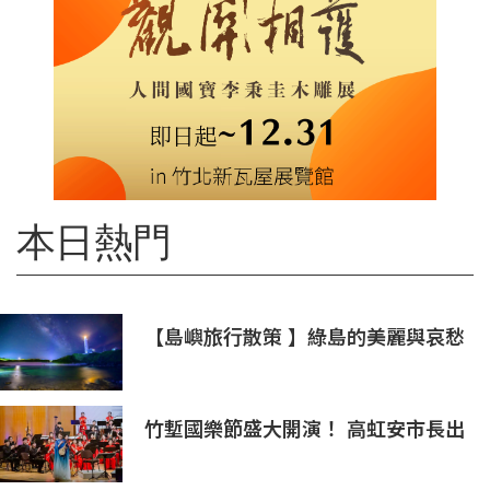
本日熱門
【島嶼旅行散策 】綠島的美麗與哀愁
火燒島上的奇岩怪石(三)
竹塹國樂節盛大開演！ 高虹安市長出
席支持 敬邀各界聆聽國樂感受四季之
美