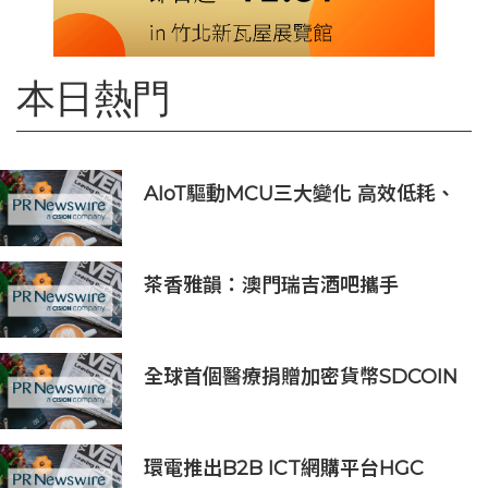
本日熱門
AIoT驅動MCU三大變化 高效低耗、
安全感、AI 功能
茶香雅韻：澳門瑞吉酒吧攜手
Saicho 呈獻期間限定下午茶體驗
全球首個醫療捐贈加密貨幣SDCOIN
將在全球第五大交易所BW.com上線
環電推出B2B ICT網購平台HGC