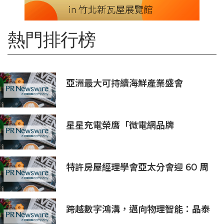
熱門排行榜
亞洲最大可持續海鮮產業盛會
「2026永續海鮮高峰會」將於10月21
日至23日舉行，主要利益相關方將親
臨現場
星星充電榮膺「微電網品牌
TOP1」，定義全球微電網產業新高
度
特許房屋經理學會亞太分會迎 60 周
年里程碑
跨越數字鴻溝，邁向物理智能：晶泰
科技發布 XtalPi Science，並發起