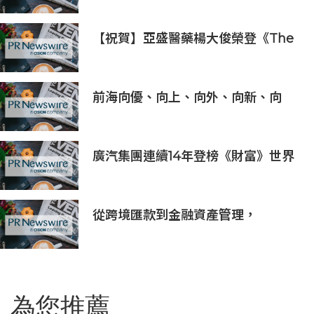
「科學智能開放生態聯盟」
【祝賀】亞盛醫藥楊大俊榮登《The
Medicine Maker》2026全球最具
影響力人物榜
前海向優、向上、向外、向新、向
港、向強，上半年發展更加生機勃勃
廣汽集團連續14年登榜《財富》世界
500強 過硬實力再獲權威認證
從跨境匯款到金融資產管理，
BiyaPay探索全球資產配置新路徑
為您推薦