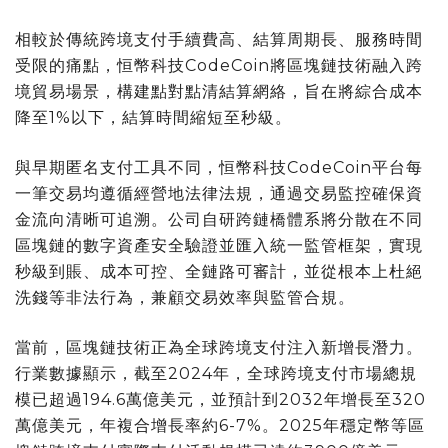
相較於傳統跨境支付手續費高、結算周期長、服務時間
受限的痛點，恒幣科技CodeCoin將區塊鏈技術融入跨
境貿易場景，構建點對點清結算網絡，旨在將綜合成本
降至1%以下，結算時間縮短至秒級。
與早期匿名支付工具不同，恒幣科技CodeCoin平台每
一筆交易均遵循經營地法律法規，通過交易監控確保資
金流向清晰可追溯。公司自研跨鏈橋體系將分散在不同
區塊鏈的數字資產安全驗證並匯入統一監管框架，實現
秒級到賬、成本可控、全鏈路可審計，並從根本上杜絕
洗錢等非法行為，兼顧交易效率與監管合規。
當前，區塊鏈技術正為全球跨境支付注入新增長潛力。
行業數據顯示，截至2024年，全球跨境支付市場總規
模已超過194.6萬億美元，並預計到2032年增長至320
萬億美元，年複合增長率約6-7%。2025年穩定幣等區