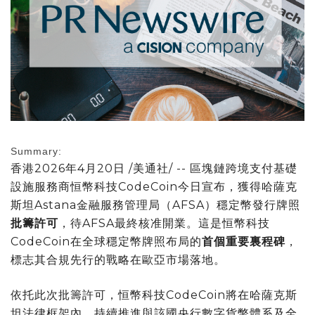
Summary:
香港
2026年4月20日
/美通社/ -- 區塊鏈跨境支付基礎
設施服務商恒幣科技CodeCoin今日宣布，獲得哈薩克
斯坦Astana金融服務管理局（AFSA）穩定幣發行牌照
批籌許可
，待AFSA最終核准開業。這是恒幣科技
CodeCoin在全球穩定幣牌照布局的
首個重要裏程碑
，
標志其合規先行的戰略在歐亞市場落地。
依托此次批籌許可，恒幣科技CodeCoin將在哈薩克斯
坦法律框架內，持續推進與該國央行數字貨幣體系及全