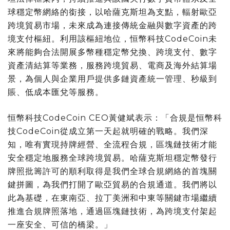
球穩定幣網絡的銜接，以哈薩克斯坦為支點，輻射歐亞
跨境貿易市場，未來成為連接傳統金融與數字資產的跨
境支付樞紐。利用該樞紐地位，恒幣科技CodeCoin未
來將能夠合法開展多幣種穩定幣兌換、跨境支付、數字
資產清結算等業務，服務跨境貿易、電商及海外結算場
景，為個人與企業用戶提供多鏈資產統一管理、秒級到
賬、低成本匯兌等服務。
恒幣科技CodeCoin CEO黃健斌表示：「合規是恒幣科
技CodeCoin從成立第一天起就明確的戰略。我們深
知，唯有實現持牌經營、全流程合規，區塊鏈技術才能
安全穩定地服務全球跨境貿易。哈薩克斯坦穩定幣發行
牌照批籌許可的順利取得是我們全球合規網絡的首塊關
鍵拼圖，為我們打開了歐亞貿易的合規通道。我們將以
此為基礎，在東南亞、拉丁美洲和中東等關鍵市場繼續
推進合規牌照落地，通過區塊鏈技術，為跨境支付架起
一座安全、可信的橋梁。」