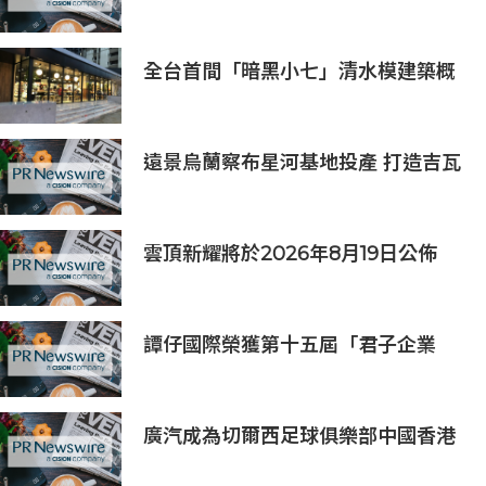
Marketplace
全台首間「暗黑小七」清水模建築概
念店！竹北新開幕。
遠景烏蘭察布星河基地投產 打造吉瓦
級AI基礎設施新模式
雲頂新耀將於2026年8月19日公佈
2026年度中期業績並舉行線上投資
人會議
譚仔國際榮獲第十五屆「君子企業
獎」 卓越ESG及營商表現備受肯定
廣汽成為切爾西足球俱樂部中國香港
和馬來西亞季前巡迴賽官方合作夥伴