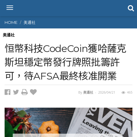
T
o
g
HOME
美通社
g
l
美通社
e
恒幣科技CodeCoin獲哈薩克
n
a
斯坦穩定幣發行牌照批籌許
v
i
可，待AFSA最終核准開業
g
a
t
i
By
美通社
-
2026/04/21
465
o
n