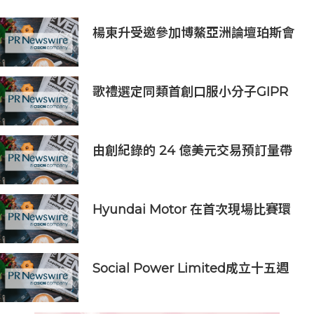
楊東升受邀參加博鰲亞洲論壇珀斯會
議，攜手推動全球礦業綠色轉型
歌禮選定同類首創口服小分子GIPR
激動劑ASC48和口服小分子GLP-1R
激動劑ASC30的固定劑量復方制劑進
行臨床開發
由創紀錄的 24 億美元交易預訂量帶
動，HCLTech 首季表現穩健
Hyundai Motor 在首次現場比賽環
境機械人整合中，將 Atlas 人形機械
人帶到 FIFA World Cup 2026™
Social Power Limited成立十五週
年 隆重推出全新Beagle AI智能社交
聆聽平台