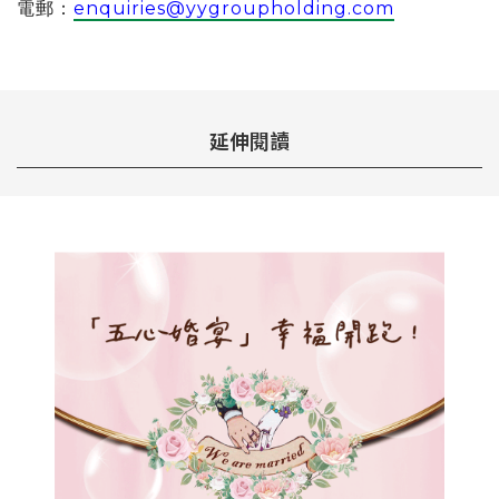
電郵：
enquiries@yygroupholding.com
延伸閱讀