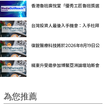
香港魯班廣悅堂「優秀工匠魯班獎選
舉2026」頒獎典禮暨魯班先師寶誕
晚宴圓滿舉行
台灣投資人最後入手機會：入手杜拜
DAMAC Chelsea Residences 住
宅
復銳醫療科技將於2026年8月19日公
佈2026年中期業績
楊東升受邀參加博鰲亞洲論壇珀斯會
議，攜手推動全球礦業綠色轉型
為您推薦