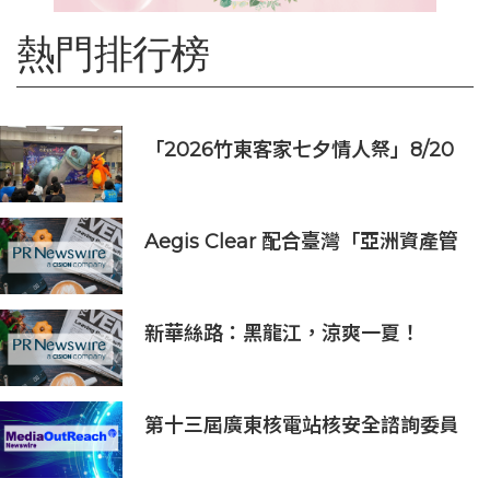
熱門排行榜
「2026竹東客家七夕情人祭」8/20
登場 連4天邀民眾逛商圈再換限量好
禮
Aegis Clear 配合臺灣「亞洲資產管
理中心」政策
新華絲路：黑龍江，涼爽一夏！
第十三屆廣東核電站核安全諮詢委員
會第二次會議召開