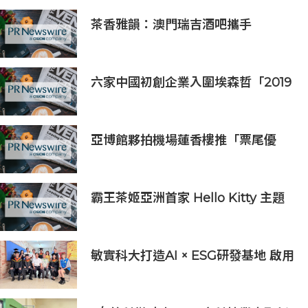
茶香雅韻：澳門瑞吉酒吧攜手
Saicho 呈獻期間限定下午茶體驗
六家中國初創企業入圍埃森哲「2019
亞太區金融科技創新實驗室」
亞博館夥拍機場蓮香樓推「票尾優
惠」
霸王茶姬亞洲首家 Hello Kitty 主題
超級茶倉登陸灣仔
敏實科大打造AI × ESG研發基地 啟用
AI能源研發中心 助企業邁向淨零碳
排