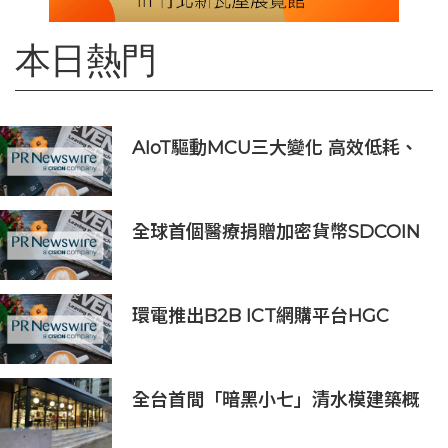
本日熱門
AIoT驅動MCU三大變化 高效低耗、
安全感、AI 功能
全球首個醫療捐贈加密貨幣SDCOIN
將在全球第五大交易所BW.com上線
環電推出B2B ICT網購平台HGC
Marketplace
全台首間「暗黑小七」清水模建築概
念店！竹北新開幕。