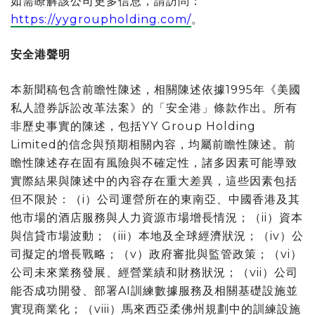
如需瞭解該公司更多信息，請訪問：
https://yygroupholding.com/
。
安全港聲明
本新聞稿包含前瞻性陳述，相關陳述依據1995年《美國
私人證券訴訟改革法案》的「安全港」條款作出。所有
非歷史事實的陳述，包括YY Group Holding
Limited的信念與預期相關內容，均屬前瞻性陳述。前
瞻性陳述存在固有風險與不確定性，諸多因素可能導致
實際結果與陳述中的內容存在重大差異，這些因素包括
但不限於：（i）公司運營所在的東南亞、中國香港及其
他市場的酒店服務與人力資源市場增長情況；（ii）資本
與信貸市場波動；（iii）本地及全球經濟狀況；（iv）公
司擬定的增長戰略；（v）政府審批與監管政策；（vi）
公司未來業務發展、經營業績和財務狀況；（vii）公司
能否成功開發、部署AI訓練數據服務及相關基礎設施並
實現商業化；（viii）馬來西亞柔佛州規劃中的訓練設施