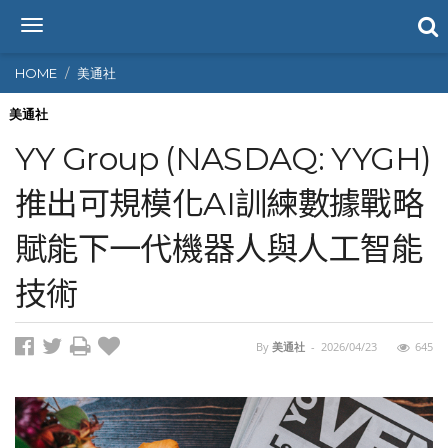
T
o
g
HOME
美通社
g
l
美通社
e
YY Group (NASDAQ: YYGH)
n
a
推出可規模化AI訓練數據戰略
v
i
賦能下一代機器人與人工智能
g
a
t
技術
i
o
n
By
美通社
-
2026/04/23
645