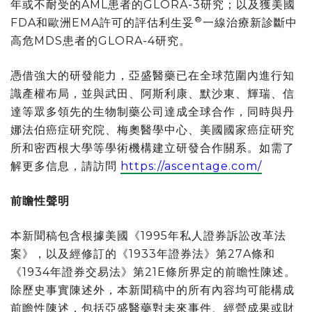
年或不耐受的AML患者的GLORA-3研究；以及獲美國
®
FDA和歐洲EMA許可的評估利生妥
一線治療新診斷中
高危MDS患者的GLORA-4研究。
憑借強大的研發能力，亞盛醫藥已在全球范圍內進行知
識產權布局，並與武田、阿斯利康、默沙東、輝瑞、信
達等眾多領先的生物制藥公司達成全球合作，同時與丹
娜法伯癌症研究院、梅奧醫學中心、美國國家癌症研究
所和密西根大學等學術機構建立研發合作關系。如需了
解更多信息，請訪問
https://ascentage.com/
前瞻性聲明
本新聞稿包含根據美國《1995年私人證券訴訟改革法
案》，以及經修訂的《1933年證券法》第27A條和
《1934年證券交易法》第21E條所界定的前瞻性陳述。
除歷史事實陳述外，本新聞稿中的所有內容均可能構成
前瞻性陳述，包括亞盛醫藥對未來事件、經營成果或財