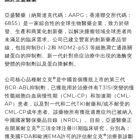
亞盛醫藥（納斯達克代碼：AAPG；香港聯交所代碼：
6855）是一家綜合性的全球生物醫藥企業，致力於研
發、生產和商業化創新藥，以解決腫瘤領域全球患者尚
未滿足的臨床需求。公司已建立豐富的創新藥產品管
線，包括抑制Bcl-2和 MDM2-p53 等細胞凋亡通路關
鍵蛋白的抑制劑、新一代針對癌症治療中出現的激酶突
變體的抑制劑以及蛋白降解劑。
®
公司核心品種耐立克
是中國首個獲批上市的第三代
BCR-ABL抑制劑，已獲批用於治療伴有T315I突變的慢
性髓細胞白血病慢性期（CML-CP）和加速期（CML-
AP）患者，以及對一代和二代TKI耐藥和/或不耐受的
CML-CP成年患者。該藥物所有獲批適應症均已被納入
中國國家醫保藥品目錄（NRDL）。目前，亞盛醫藥正
®
在開展耐立克
三項全球注冊III期臨床研究，分別為：
®
獲美國FDA和歐洲EMA許可的評估耐立克
治療新診斷