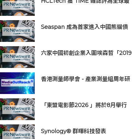
HCLTech 獲 TIME 雜誌評為全球最
具可持續發展表現的企業之一
Seaspan 成為首家進入中國熊貓債
券市場的國際船東及營運商
六家中國初創企業入圍埃森哲「2019
亞太區金融科技創新實驗室」
香港測量師學會 - 產業測量組周年研
討會2026
「東盟電影節2026 」將於8月舉行
歷來最大規模 以電影連繫文化交流
Synology® 群暉科技發表
DiskStation neo+ 系列，以低入手