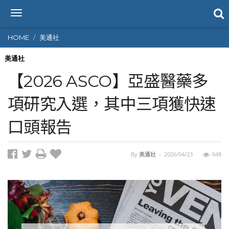
T
o
g
HOME
美通社
g
l
美通社
e
【2026 ASCO】亞盛醫藥多
n
a
項研究入選，其中三項獲快速
v
i
口頭報告
g
a
t
i
By
美通社
-
2026/04/23
648
o
n