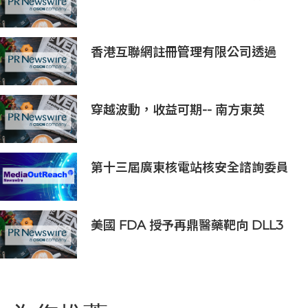
的業績
香港互聯網註冊管理有限公司透過
「數碼無障礙嘉許計劃」推動科技向
善 助企業實踐數碼無障礙與社會責任
穿越波動，收益可期-- 南方東英
KOSPI 200備兌認購期權主動型ETF
(3537.HK) 明日於香港交易所上市
第十三屆廣東核電站核安全諮詢委員
會第二次會議召開
美國 FDA 授予再鼎醫藥靶向 DLL3
抗體藥物偶聯物 Zocilurtatug
Pelitecan（Zoci）孤兒藥資格認
定，用於治療神經內分泌癌（NEC）