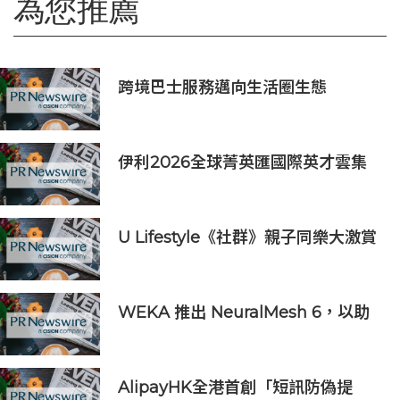
為您推薦
跨境巴士服務邁向生活圈生態
伊利2026全球菁英匯國際英才雲集
擁抱多元 同心致遠
U Lifestyle《社群》親子同樂大激賞
激送主題樂園門票/人氣自助
餐/CHIIKAWA特展景品/嬰兒用品等
好禮｜召集Foodie率先試食星級酒店
WEKA 推出 NeuralMesh 6，以助
自助餐
企業及代理型人工智能工作負載在生
產環境中大規模運行
AlipayHK全港首創「短訊防偽提