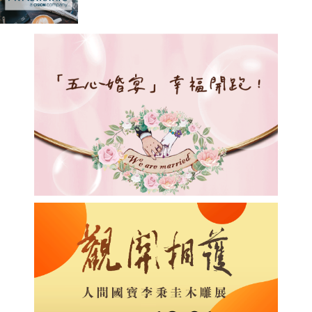
醒」功能 助用戶辨別騙案 聯乘警方
推防騙App Skin帶動全城反詐