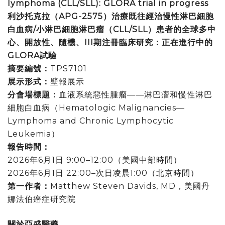
lymphoma (CLL/SLL): GLORA trial in progress
利沙托克拉（
APG-2575
）治療既往經治慢性淋巴細胞
白血病
/
小淋巴細胞淋巴瘤（
CLL/SLL
）患者的全球多中
心、開放性、隨機、
III
期注冊臨床研究：正在進行中的
GLORA
試驗
摘要編號：
TPS7101
展示形式：
壁報展示
分會場標題：
血液系統惡性腫瘤——淋巴瘤和慢性淋巴
細胞白血病（Hematologic Malignancies—
Lymphoma and Chronic Lymphocytic
Leukemia）
報告時間：
2026年6月1日 9:00–12:00（美國中部時間）
2026年6月1日 22:00–次日凌晨1:00（北京時間）
第一作者：
Matthew Steven Davids, MD，美國丹
娜法伯癌症研究院
關於亞盛醫藥