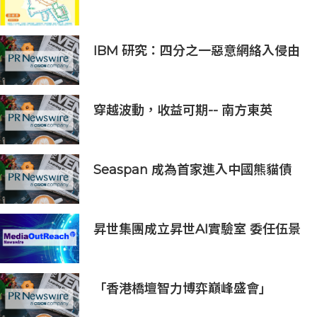
IBM 研究：四分之一惡意網絡入侵由
AI 驅動 單一事件平均損失 600 萬美
元
穿越波動，收益可期-- 南方東英
KOSPI 200備兌認購期權主動型ETF
(3537.HK) 明日於香港交易所上市
Seaspan 成為首家進入中國熊貓債
券市場的國際船東及營運商
昇世集團成立昇世AI實驗室 委任伍景
輝博士為集團首席科學家 加速AI原生
財富管理發展
「香港橋壇智力博弈巔峰盛會」