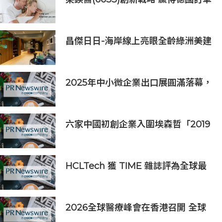
銷售
昌傑日日-海岸線上亮眼全齡綠洲美建
築
2025年中小微企業出口展圓滿落幕，
吸引逾63,000名參觀者，簽署9,060
萬美元出口合同
六家中國初創企業入圍埃森哲「2019
亞太區金融科技創新實驗室」
HCLTech 獲 TIME 雜誌評為全球最
具可持續發展表現的企業之一
2026全球醫療峰會在香港召開 全球
醫療健康力量共議：讓突破真正抵達