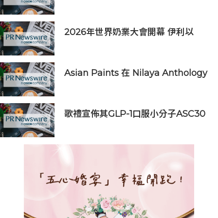
初創培育計劃至北亞洲 加速醫療創新
之臨床應用
2026年世界奶業大會開幕 伊利以
「價值共生、和合與共」擘畫全球奶
業新局
Asian Paints 在 Nilaya Anthology
呈獻「Colour As Continuum」----
一場歷時一個月，深入探討色彩、物
料及收藏級設計的藝術之旅
歌禮宣佈其GLP-1口服小分子ASC30
啟動全球III期臨床研究，並公佈其同
類首創口服小分子GLP-1/GIP/胰澱素
固定劑量復方制劑的積極臨床前數據