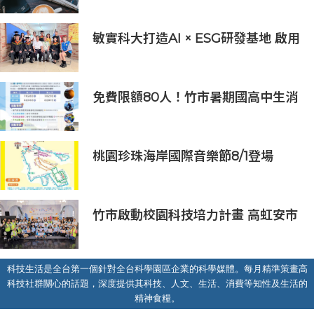
患者
敏實科大打造AI × ESG研發基地 啟用
AI能源研發中心 助企業邁向淨零碳
排
免費限額80人！竹市暑期國高中生消
防體驗營6/8開放報名
桃園珍珠海岸國際音樂節8/1登場
竹市啟動校園科技培力計畫 高虹安市
長：半導體與無人機課程培育未來科
技人才
科技生活是全台第一個針對全台科學園區企業的科學媒體。每月精準策畫高
科技社群關心的話題，深度提供其科技、人文、生活、消費等知性及生活的
精神食糧。