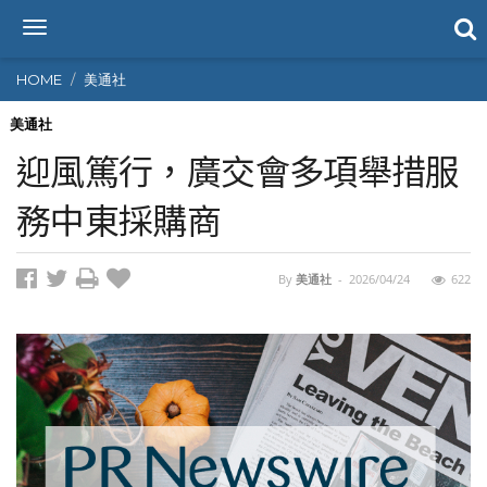
T
o
g
HOME
美通社
g
l
美通社
e
迎風篤行，廣交會多項舉措服
n
a
務中東採購商
v
i
g
By
美通社
-
2026/04/24
622
a
t
i
o
n