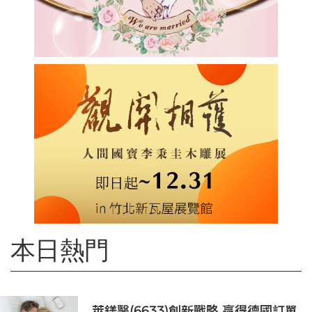
本日熱門
萊鎂醫(6633)創新戰略 贏得德國訂單