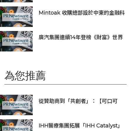
Mintoak 收購總部設於中東的金融科
技公司 ICC Loyalty
廣汽集團連續14年登榜《財富》世界
500強 過硬實力再獲權威認證
為您推薦
從贊助商到「共創者」：【可口可
樂】如何為中國球迷定制了屬於「我
們的」世界盃
IHH醫療集團拓展「IHH Catalyst」