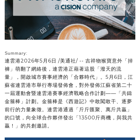
Summary:
連雲港
2026年5月6日
/美通社/ -- 吉祥物猴寶意外「掉
褲」萌翻了網絡後，連雲港正藉著這股「潑天的流
量」，開啟城市賽事經濟的「合夥時代」。5月6日，江
蘇省連雲港市舉行專場發佈會，對外發佈江蘇省第二十
一屆運動會暨連雲港賽事經濟戰略合作計劃——「共鑄
金箍棒」計劃。金箍棒是《西遊記》中敢闖敢干、逐夢
前行的力量象徵。連雲港通過「斤斤匯聚、萬斤共贏」
的口號，向全球合作夥伴發出「13500斤商機，與我共
贏！」的共創邀請。