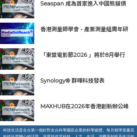
Seaspan 成為首家進入中國熊貓債
券市場的國際船東及營運商
香港測量師學會 - 產業測量組周年研
討會2026
「東盟電影節2026 」將於8月舉行
歷來最大規模 以電影連繫文化交流
Synology® 群暉科技發表
DiskStation neo+ 系列，以低入手
門檻享有高效能體驗
MAXHUB在2026年香港創新辦公峰
會上展示綜合AI協作解決方案
科技生活是全台第一個針對全台科學園區企業的科學媒體。每月精準策畫高
科技社群關心的話題，深度提供其科技、人文、生活、消費等知性及生活的