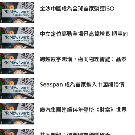
金沙中國成為全球首家榮獲ISO
14001:2026環境管理體系認證之綜合
旅遊休閒企業
中立定位驅動全場景高質增長 順豐同
城（09699.HK）2026上半年業績預
喜
跨越數字鴻溝，邁向物理智能：晶泰
科技發布 XtalPi Science，並發起
「科學智能開放生態聯盟」
Seaspan 成為首家進入中國熊貓債
券市場的國際船東及營運商
廣汽集團連續14年登榜《財富》世界
500強 過硬實力再獲權威認證