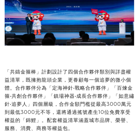
「共鑄金箍棒」計劃設計了四個合作夥伴類別與詳盡權
益清單，既擁抱龍頭企業，更眷顧每一個追夢的微小個
體。合作夥伴分為「定海神針•戰略合作夥伴」「百煉金
箍•共創合作夥伴」「鎮場神器•成長合作夥伴」「如意繡
針•追夢人」四個層級，合作金額門檻從最高3000萬元
到最低3000元不等，還將通過搖號產生10位免費享受
權益的「錦鯉」。配套權益清單涵蓋城市品牌、榮譽、
服務、消費、商務等權益包。