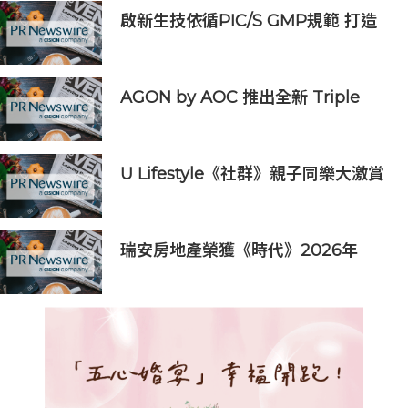
啟新生技依循PIC/S GMP規範 打造
細胞治療原物料與製造平台，瞄準日
本、新加坡市場
AGON by AOC 推出全新 Triple
Refresh Rate 電競顯示器
U Lifestyle《社群》親子同樂大激賞
激送主題樂園門票/人氣自助
餐/CHIIKAWA特展景品/嬰兒用品等
好禮｜召集Foodie率先試食星級酒店
瑞安房地產榮獲《時代》2026年
自助餐
「全球最具影響力公司」稱號