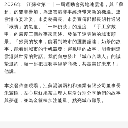
2026年，江蘇省第二十一屆運動會落地連雲港，與「蘇
超」的雙賽疊加，為連雲港賽事經濟帶來新的機遇。連
雲港市委常委、市委秘書長、市委宣傳部部長胡竹通過
「猴寶」的氣度、「一杯奶茶」的溫度、「手工穿戴
甲」的廣度三個故事來闡述、發佈了連雲港的城市願
景。「猴寶的故事，能看到城市的灑脫豁達；奶茶的故
事，能看到城市的千帆競發；穿戴甲的故事，能看到連
雲港與世界的對話。我們向您發出『城市合夥人』的誠
摯邀約，願一起把握賽事經濟商機，共贏美好未來！」
他說。
本次發佈會現場，江蘇湯溝兩相和酒業有限公司董事長
朱耀匯，左心房鮮果茶主理人房浩分別分享他們的故事
與夢想，並為金箍棒加注能量、點亮城市願景。