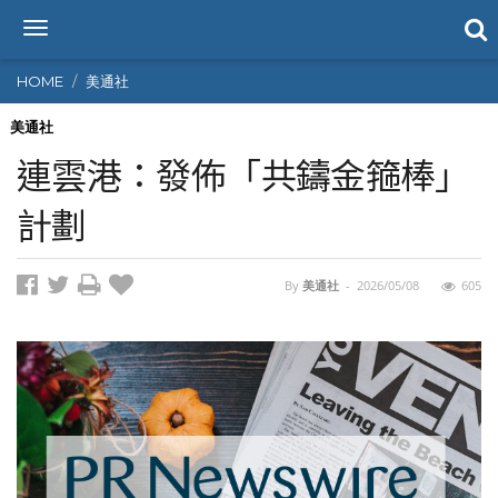
T
o
g
HOME
美通社
g
l
美通社
e
連雲港：發佈「共鑄金箍棒」
n
a
計劃
v
i
g
By
美通社
-
2026/05/08
605
a
t
i
o
n