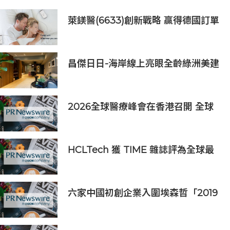
萊鎂醫(6633)創新戰略 贏得德國訂單
銷售
昌傑日日-海岸線上亮眼全齡綠洲美建
築
2026全球醫療峰會在香港召開 全球
醫療健康力量共議：讓突破真正抵達
患者
HCLTech 獲 TIME 雜誌評為全球最
具可持續發展表現的企業之一
六家中國初創企業入圍埃森哲「2019
亞太區金融科技創新實驗室」