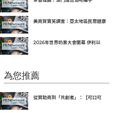
茶香雅韻：澳門瑞吉酒吧攜手
Saicho 呈獻期間限定下午茶體驗
美商賀寶芙調查：亞太地區民眾健康
意識持續提升 五分之四消費者認為整
體健康狀態極為重要
2026年世界奶業大會開幕 伊利以
「價值共生、和合與共」擘畫全球奶
業新局
為您推薦
從贊助商到「共創者」：【可口可
樂】如何為中國球迷定制了屬於「我
們的」世界盃