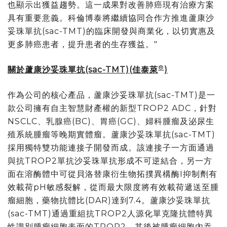
也顯示出獲益趨勢。這一成果對改善肺癌現有治療方案
具有重要意義。科倫博泰將繼續協同合作方推進蘆康沙
妥珠單抗(sac-TMT)的臨床開發與商業化，以切實惠及
更多肺癌患者，提升患者的生存獲益。"
®
關於蘆康沙妥珠單抗
(sac-TMT)(
佳泰萊
)
作為公司的核心產品，蘆康沙妥珠單抗(sac-TMT)是一
款公司擁有自主智慧財產權的新型TROP2 ADC，針對
NSCLC、乳腺癌(BC)、胃癌(GC)、婦科腫瘤及泌尿生
殖系統腫瘤等晚期實體瘤。蘆康沙妥珠單抗(sac-TMT)
採用獨特雙功能連接子開發而成。該連接子一方面通過
與抗TROP2單抗沙妥珠單抗形成不可逆結合，另一方
面在溶酶體中可從貝洛替康衍生物拓撲異構酶I抑制劑有
效載荷pH敏感裂解，從而最大限度將有效載荷遞送至腫
瘤細胞，藥物抗體比(DAR)達到7.4。蘆康沙妥珠單抗
(sac-TMT)通過重組抗TROP2人源化單克隆抗體特異
性識別腫瘤細胞表面的TROP2，其後被腫瘤細胞內吞