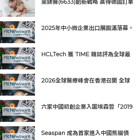
萊鎂醫(6633)創新戰略 贏得德國訂單
銷售
2025年中小微企業出口展圓滿落幕，
吸引逾63,000名參觀者，簽署9,060
萬美元出口合同
HCLTech 獲 TIME 雜誌評為全球最
具可持續發展表現的企業之一
2026全球醫療峰會在香港召開 全球
醫療健康力量共議：讓突破真正抵達
患者
六家中國初創企業入圍埃森哲「2019
亞太區金融科技創新實驗室」
Seaspan 成為首家進入中國熊貓債