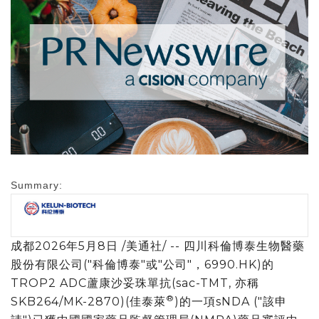
Summary:
成都
2026年5月8日
/美通社/ --
四川
科倫博泰生物醫藥
股份有限公司("科倫博泰"或"公司"，6990.HK)的
TROP2 ADC
蘆康沙妥珠單抗(sac-TMT, 亦稱
®
SKB264/MK-2870)(佳泰萊
)的一項sNDA ("該申