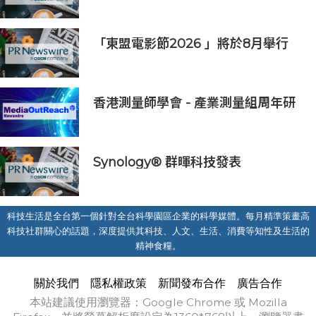
券市場的國際船東及營運商
「東盟電影節2026 」將於8月舉行
歷來最大規模 以電影連繫文化交流
香港測量師學會 - 產業測量組周年研
討會2026
Synology® 群暉科技發表
DiskStation neo+ 系列，以低入手
門檻享有高效能體驗
科技生活是全台第一個針對全台科學園區企業的科學媒體。每月精準策畫高
科技社群關心的話題，深度提供其科技、人文、生活、消費等知性及生活的
精神食糧。
關於我們
隱私權政策
新聞發布合作
廣告合作
本站建議使用瀏覽器：Google Chrome 或 Mozilla