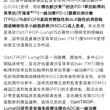
請")已獲中國國家藥品監督管理局(NMPA)藥品審評中
[1]
心(CDE)受理，用於
聯合默沙東
的抗
PD-1
單抗帕博利
®
[2]
珠單抗
(
可瑞達
)
一線治療
PD-L1
腫瘤比例分數
(TPS)
≥
1%
的
EGFR
基因突變陰性和
ALK
陰性的局部晚
期或轉移性非小細胞肺癌
(NSCLC)
成人患者。
本次受理
是基於
OptiTROP-Lung05註冊性III期
研究的積極結
果，該申請是蘆康沙妥珠單抗(sac-TMT)獲NMPA受理
的第五項適應症上市申請。
OptiTROP-Lung05是一項隨機、開放性、多中心III
期臨床研究，旨在評估蘆康沙妥珠單抗(sac-TMT)聯合
帕博利珠單抗對比帕博利珠單抗單藥一線治療PD-L1陽
性的局部晚期或轉移性NSCLC的有效性和安全性。在預
設的期中分析中，該研究經獨立資料監查委員會(IDMC)
確認已達到無進展生存期(PFS)的主要終點，顯示出統
計學意義和臨床意義的顯著改善，並在總生存期(OS)方
面觀察到獲益趨勢。值得注意的是，
OptiTROP-
Lung05
研究是首個免疫療法聯合
ADC
在一線治療