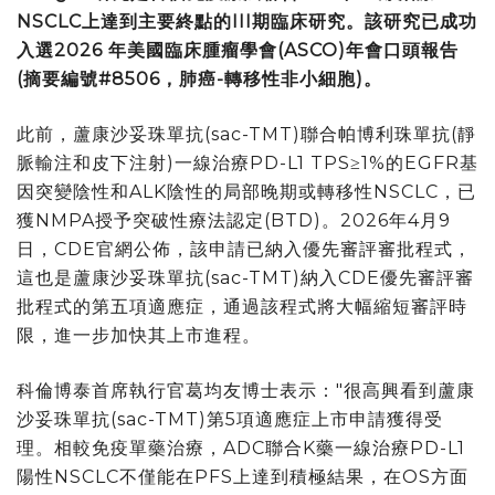
NSCLC
上達到主要終點的
III
期臨床研究。該
研究已
成功
入選
2026
年美國臨床腫瘤學會
(ASCO)
年會口頭報告
(
摘要編號
#8506
，肺癌
-
轉移性非小細胞
)
。
此前，蘆康沙妥珠單抗(sac-TMT)聯合帕博利珠單抗(靜
脈輸注和皮下注射)一線治療PD-L1 TPS≥1%的EGFR基
因突變陰性和ALK陰性的局部晚期或轉移性NSCLC，已
獲NMPA授予突破性療法認定(BTD)。2026年4月9
日，CDE官網公佈，該申請已納入優先審評審批程式，
這也是蘆康沙妥珠單抗(sac-TMT)納入CDE優先審評審
批程式的第五項適應症，通過該程式將大幅縮短審評時
限，
進一步
加快其上市進程。
科倫博泰首席執行官葛均友博士表示："很高興看到蘆康
沙妥珠單抗(sac-TMT)第5項適應症上市申請獲得受
理。相較免疫單藥治療，ADC聯合K藥一線治療PD-L1
陽性NSCLC不僅能在PFS上達到積極結果，在OS方面