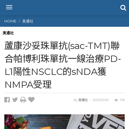
T
o
g
HOME
美通社
g
l
美通社
e
蘆康沙妥珠單抗(sac-TMT)聯
n
a
合帕博利珠單抗一線治療PD-
v
i
L1陽性NSCLC的sNDA獲
g
a
t
NMPA受理
i
o
n
By
美通社
-
2026/05/09
748