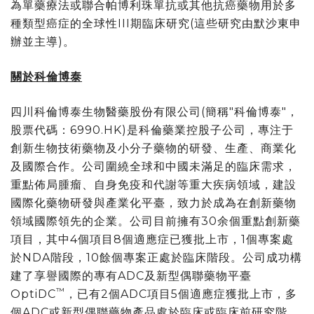
為單藥療法或聯合帕博利珠單抗或其他抗癌藥物用於多
種類型癌症的全球性III期臨床研究(這些研究由默沙東申
辦並主導)。
關於科倫博泰
四川科倫博泰生物醫藥股份有限公司(簡稱"科倫博泰"，
股票代碼：6990.HK)是科倫藥業控股子公司，專注于
創新生物技術藥物及小分子藥物的研發、生產、商業化
及國際合作。公司圍繞全球和中國未滿足的臨床需求，
重點佈局腫瘤、自身免疫和代謝等重大疾病領域，建設
國際化藥物研發與產業化平臺，致力於成為在創新藥物
領域國際領先的企業。公司目前擁有30余個重點創新藥
項目，其中4個項目8個適應症已獲批上市，1個專案處
於NDA階段，10餘個專案正處於臨床階段。公司成功構
建了享譽國際的專有ADC及新型偶聯藥物平臺
™
OptiDC
，已有2個ADC項目5個適應症獲批上市，多
個ADC或新型偶聯藥物產品處於臨床或臨床前研究階