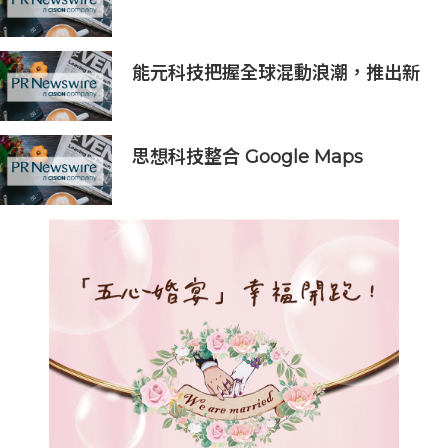
呈獻「Colour As Continuum」----
一場歷時一個月，深入探討色彩、物
料及收藏級設計的藝術之旅
能元科技把握全球混動浪潮，推出新
一代電芯技術
思想科技整合 Google Maps
Platform 與 Geotab 車聯網：助物
流業 60 秒極速排單、削減 25% 車隊
營運成本