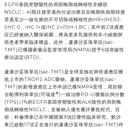
EGFR基因突變陽性的局部晚期或轉移性非鱗狀
NSCLC；4)既往接受過內分泌治療且在晚期疾病階段接
受過至少一線化療的不可切除或轉移性的HR+/HER2-
(IHC 0、IHC 1+或IHC 2+/ISH-) BC；其中前2項適應
症已經被納入醫保範圍，將為更多乳腺癌和非小細胞肺
癌患者帶來臨床獲益。此外，蘆康沙妥珠單抗(sac-
TMT)已獲國家藥品監督管理局(NMPA)授予6項突破性
療法認定(BTD)。
蘆康沙妥珠單抗(sac-TMT)是全球首個在肺癌適應症獲
批上市的TROP2 ADC藥物。蘆康沙妥珠單抗(sac-
TMT)的新增適應症上市申請已獲NMPA受理，用於聯
®
合帕博利珠單抗(可瑞達
)一線治療PD-L1腫瘤比例分數
(TPS)≥1%的EGFR基因突變陰性和ALK陰性的局部晚
期或轉移性NSCLC，並被納入優先審評審批程式。目
前，科倫博泰已在中國開展9項註冊性臨床研究。默沙
東已啟動17項正在進行的蘆康沙妥珠單抗(sac-TMT)作