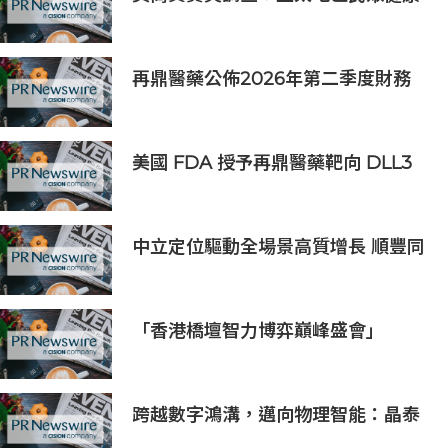
意識持續提升 五分之四消費者認為整
體健康狀態極為重要
再鼎醫藥公佈2026年第二季度財務
業績及近期公司進展
美國 FDA 授予再鼎醫藥靶向 DLL3
抗體藥物偶聯物 Zocilurtatug
Pelitecan（Zoci）孤兒藥資格認
定，用於治療神經內分泌癌（NEC）
中立定位驅動全場景高質增長 順豐同
城（09699.HK）2026上半年業績預
喜
「香港橋壇智力博弈巔峰盛會」
跨越數字鴻溝，邁向物理智能：晶泰
科技發布 XtalPi Science，並發起