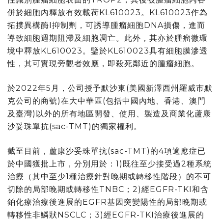
併於細胞內釋放有效載荷KL610023。KL610023作為
拓撲異構酶I抑制劑，可誘導腫瘤細胞DNA損傷，進而
導致細胞週期阻滯及細胞凋亡。此外，其亦於腫瘤微環
境中釋放KL610023。鑒於KL610023具有細胞膜滲透
性，其可實現旁觀者效應，即殺死鄰近的腫瘤細胞。
於2022年5月，公司授予默沙東(美國新澤西州羅威市默
克公司的商號)在大中華區(包括中國內地、香港、澳門
及臺灣)以外的所有地區開發、使用、製造及商業化蘆康
沙妥珠單抗(sac-TMT)的獨家權利。
截至目前，蘆康沙妥珠單抗(sac-TMT)的4項適應症已
於中國獲批上市，分別用於：1)既往至少接受過2種系統
治療（其中至少1種治療針對晚期或轉移性階段）的不可
切除的局部晚期或轉移性TNBC；2)經EGFR-TKI和含
鉑化療治療後進展的EGFR基因突變陽性的局部晚期或
轉移性非鱗狀NSCLC；3)經EGFR-TKI治療後進展的