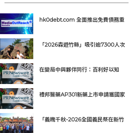
hk0debt.com 全面推出免費債務重
組資訊平台 助港人比較 IVA、DRP
與破產方案
「2026森遊竹縣」吸引逾7300人次
挑戰 宜蘭1家4口躋身前百名完登
在變局中與夥伴同行：百利好以知
識、信譽與國際視野接軌全球機遇
禮邦醫藥AP301新藥上市申請獲國家
藥監局受理
「義魄千秋-2026全國義民祭在新竹
縣」恭迎義民爺 義民祭典正式登場