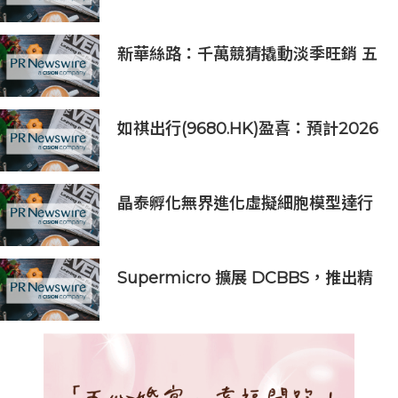
EPYC™ 9006系列CPU的全新伺服
器，實現1.7倍的跨世代效能
新華絲路：千萬競猜撬動淡季旺銷 五
糧液提交世界盃營銷答卷
如祺出行(9680.HK)盈喜：預計2026
上半年收入約39億元，同比增長
132.6%
晶泰孵化無界進化虛擬細胞模型達行
業最優(SOTA)，科學發現引擎開啟內
測申請
Supermicro 擴展 DCBBS，推出精
密工程 AI 機架系列，加速部署並縮
短上線時間