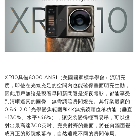
XR10具備6000 ANSI（美國國家標準學會）流明亮
度，即使在光線充足的空間內也能確保畫面明亮生動，
因此用戶無論是觀看早間新聞還是深夜電影，都能享受
到清晰逼真的圖像，無需調暗房間燈光。其行業最廣的
0.84–2.0:1光學變焦範圍和4K無損鏡頭位移功能（垂直
±130%、水平±46%），讓安裝變得輕而易舉，可以投
射出最高達300英吋、完美對齊的畫面，將任何牆面變
成真正的影院級幕布，自然適應不同的房間佈局。