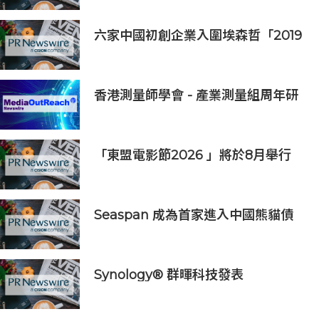
患者
六家中國初創企業入圍埃森哲「2019
亞太區金融科技創新實驗室」
香港測量師學會 - 產業測量組周年研
討會2026
「東盟電影節2026 」將於8月舉行
歷來最大規模 以電影連繫文化交流
Seaspan 成為首家進入中國熊貓債
券市場的國際船東及營運商
Synology® 群暉科技發表
DiskStation neo+ 系列，以低入手
門檻享有高效能體驗