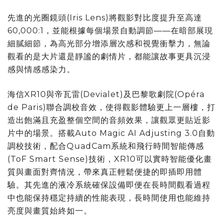
先進的光圈鏡頭(Iris Lens)將觀影對比度提升至高達
60,000:1，並能根據每個場景自動調節——在暗部展現
細膩細節，為高光部分增添層次感和視覺衝擊力，無論
觀看的是大片還是靜謐的劇情片，都能讓故事更具沉浸
感與情感感染力。
海信XR10與帝瓦雷(Devialet)及巴黎歌劇院(Opéra
de Paris)聯合調校音效，使得觀影體驗更上一層樓，打
造出飽滿且充盈整個空間的音頻效果，讓觀眾更貼近影
片中的場景。搭載Auto Magic AI Adjusting 3.0自動
調校技術，配合QuadCam系統和飛行時間智能傳感
(ToF Smart Sense)技術，XR10可以實時智能優化畫
質與畫面對齊情況，帶來真正輕鬆便捷的即插即用體
驗。其先進的液冷系統確保設備即便在長時間觀看過程
中也能保持穩定持續的性能表現，長時間使用也能維持
亮度與畫質始終如一。