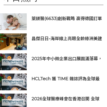
萊鎂醫(6633)創新戰略 贏得德國訂單
銷售
昌傑日日-海岸線上亮眼全齡綠洲美建
築
2025年中小微企業出口展圓滿落幕，
吸引逾63,000名參觀者，簽署9,060
萬美元出口合同
HCLTech 獲 TIME 雜誌評為全球最
具可持續發展表現的企業之一
2026全球醫療峰會在香港召開 全球
醫療健康力量共議：讓突破真正抵達