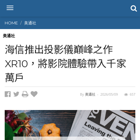
T
o
g
HOME
美通社
g
l
美通社
e
海信推出投影儀巔峰之作
n
a
XR10，將影院體驗帶入千家
v
i
萬戶
g
a
t
i
By
美通社
-
2026/05/09
657
o
n