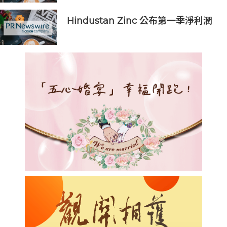
Hindustan Zinc 公布第一季淨利潤
創下 5.78 億美元紀錄，按年上升
145%；強勁產量及歷來最低生產成本
推動息稅折舊攤銷前利潤 (EBITDA)
創歷史新高