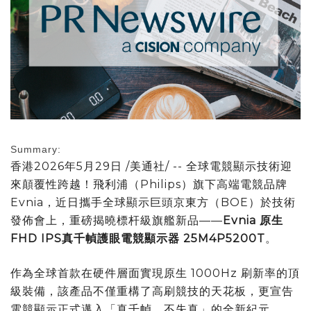
Summary:
香港
2026年5月29日
/美通社/ -- 全球電競顯示技術迎
來顛覆性跨越！飛利浦（Philips）旗下高端電競品牌
Evnia，
近日攜手全球顯示巨頭京東方（BOE）於技術
發佈會上，重磅揭曉標杆級旗艦新品——
Evnia 原生
FHD IPS真千幀護眼電競顯示器 25M4P5200T
。
作為全球首款在硬件層面實現原生 1000Hz 刷新率的頂
級裝備，該產品不僅重構了高刷競技的天花板，更宣告
電競顯示正式邁入「真千幀、不失真」的全新紀元。