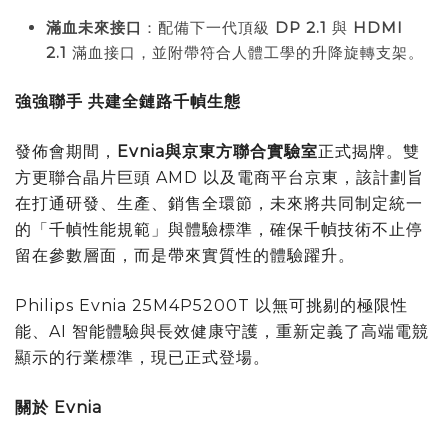
滿血未來接口
：配備下一代頂級
DP 2.1
與
HDMI
2.1
滿血接口，並附帶符合人體工學的升降旋轉支架。
強強聯手 共建全鏈路千幀生態
發佈會期間，
Evnia
與京東方聯合實驗室
正式揭牌。雙
方更聯合晶片巨頭 AMD 以及電商平台京東，該計劃旨
在打通研發、生產、銷售全環節，未來將共同制定統一
的「千幀性能規範」與體驗標準，確保千幀技術不止停
留在參數層面，而是帶來實質性的體驗躍升。
Philips Evnia 25M4P5200T 以無可挑剔的極限性
能、AI 智能體驗與長效健康守護，重新定義了高端電競
顯示的行業標準，現已正式登場。
關於 Evnia