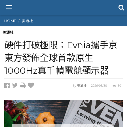
T
o
g
HOME
美通社
g
l
美通社
e
硬件打破極限：Evnia攜手京
n
a
東方發佈全球首款原生
v
i
1000Hz真千幀電競顯示器
g
a
t
i
By
美通社
-
2026/05/30
501
o
n