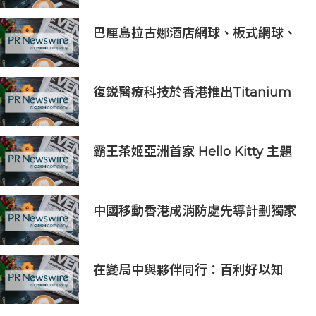
巴厘島拉古娜酒店網球、板式網球、
匹克球三合一球場登陸努沙杜瓦海岸
復鋭醫療科技於香港推出Titanium
Prime聯合療法
霸王茶姬亞洲首家 Hello Kitty 主題
超級茶倉登陸灣仔
中國移動香港成消防處先導計劃獨家
物聯網服務及系統供應商
在變局中與夥伴同行：百利好以知
識、信譽與國際視野接軌全球機遇