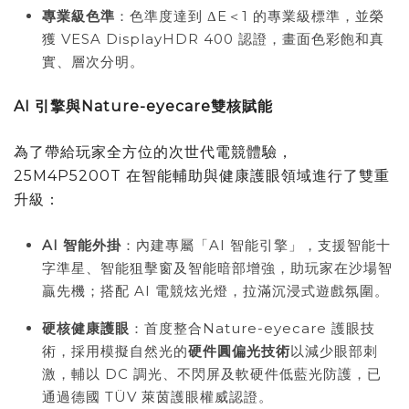
專業級色準
：色準度達到 ΔE＜1 的專業級標準，並榮
獲 VESA DisplayHDR 400 認證，畫面色彩飽和真
實、層次分明。
AI 引擎與Nature-eyecare雙核賦能
為了帶給玩家全方位的次世代電競體驗，
25M4P5200T 在智能輔助與健康護眼領域進行了雙重
升級：
AI 智能外掛
：內建專屬「AI 智能引擎」，支援智能十
字準星、智能狙擊窗及智能暗部增強，助玩家在沙場智
贏先機；搭配 AI 電競炫光燈，拉滿沉浸式遊戲氛圍。
硬核健康護眼
：首度整合Nature-eyecare 護眼技
術，採用模擬自然光的
硬件圓偏光技術
以減少眼部刺
激，輔以 DC 調光、不閃屏及軟硬件低藍光防護，已
通過德國 TÜV 萊茵護眼權威認證。