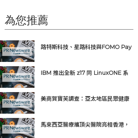
為您推薦
路特斯科技、星路科技與FOMO Pay
攜手探索汽車代幣化
IBM 推出全新 z17 同 LinuxONE 系
統，協助企業應對數據中心空間及成
本壓力
美商賀寶芙調查：亞太地區民眾健康
意識持續提升 五分之四消費者認為整
體健康狀態極為重要
馬來西亞醫療攜頂尖醫院亮相香港，
對接當地最具影響力醫療受眾