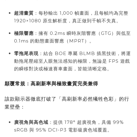
超清畫質
：每秒輸出 1,000 幀畫面，且每幀均為完整
1920×1080 原生解析度，真正做到千幀不失真。
極限響應
：擁有 0.2ms 瞬時灰階響應（GTG）與低至
0.1ms 的動態畫面響應（MPRT）。
零拖尾表現
：結合 BOE 專屬 BLMB 插黑技術，將運
動拖尾壓縮至人眼無法感知的極限，無論是 FPS 遊戲
的瞬移對決或極速賽車畫面，皆能清晰定格。
顛覆常規：高刷新率與極致畫質完美兼得
該款顯示器徹底打破了「高刷新率必然犧牲色彩」的行
業壁壘：
廣視角與高色域
：提供 178° 超廣視角，具備 99%
sRGB 與 95% DCI-P3 電影級廣色域覆蓋。