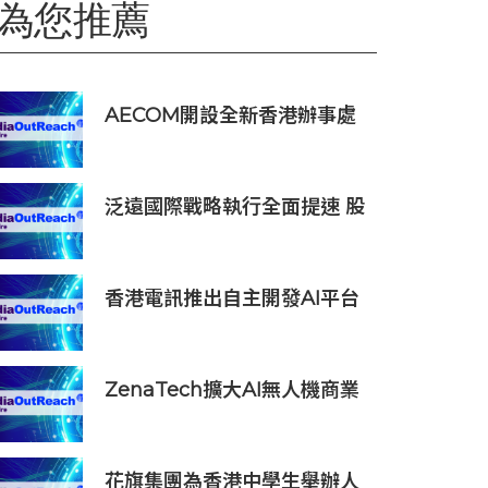
為您推薦
AECOM開設全新香港辦事處
暨亞洲區總部 匯聚人才、科技
與可持續發展
泛遠國際戰略執行全面提速 股
權激勵穩團隊 投資峰會釋信號
香港電訊推出自主開發AI平台
HKT.AI 一站式匯聚全球多種
AI資源 助力香港實現「全民
AI」
ZenaTech擴大AI無人機商業
化應用，DaaS貢獻一季度約
93%營收
花旗集團為香港中學生舉辦人