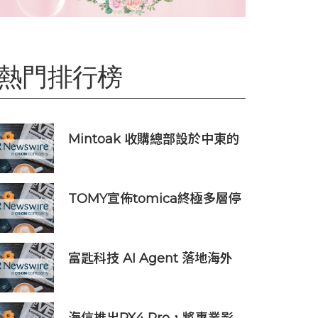
熱門排行榜
Mintoak 收購總部設於中東的
金融科技公司 ICC Loyalty
TOMY宣佈tomica終極多層停
車庫將於2026年9月起在10個
亞洲市場上市 首個官方粉絲社
群定於10月上線
富匙科技 AI Agent 落地海外
商戶，全面承接一線客戶服務
與經營轉化