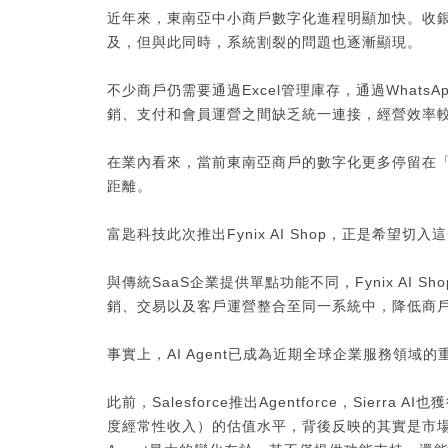
近年來，東南亞中小商戶數字化進程明顯加快。收
及，但與此同時，系統割裂的問題也逐漸顯現。
不少商戶仍需要通過Excel管理庫存，通過What
銷、支付和會員運營之間缺乏統一連接，經營效率
在業內看來，當前東南亞商戶的數字化更多停留在
距離。
富匙科技此次推出Fynix AI Shop，正是希望切
與傳統SaaS企業提供單點功能不同，Fynix AI
銷、交易以及客戶運營整合至同一系統中，降低商
事實上，AI Agent已成為近期全球企業服務領域的
此前，Salesforce推出Agentforce，Sier
度經常性收入）的估值水平，背後反映的其實是市場