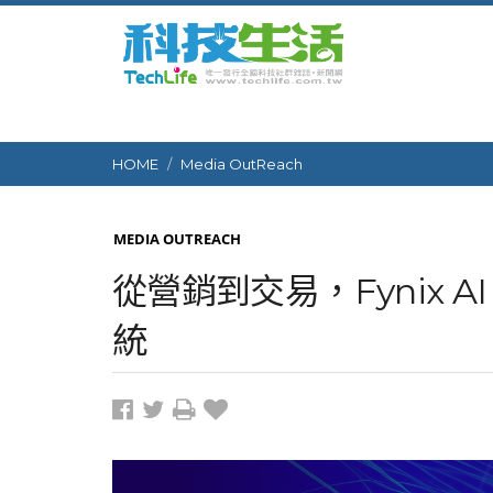
HOME
Media OutReach
MEDIA OUTREACH
從營銷到交易，Fynix A
統