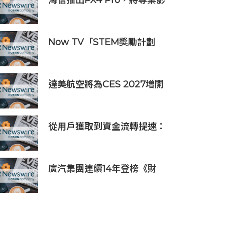
海信推出PX4 Pro，將專業影
院體驗搬進家庭
Now TV「STEM獎勵計劃
2026」正式開始｜獲長隆度假
區全力支持 推出《主題樂園有
趣科學大探索》第二季及「長
達美航空將為CES 2027增開
隆小科學家大獎」
亞洲特別航班直飛拉斯維加斯
從用戶獲取到資金流轉提速：
PhotonPay攜新一代金融操作
系統亮相ChinaJoy 2026
廣汽集團連續14年登榜《財
富》世界500強 過硬實力再獲
權威認證