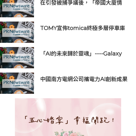
在引發被捕爭議後，「帝國大廈情
侶」安吉拉-尼科勞和伊萬-比爾庫斯
將在Gosh Live平台上就近期事件作
出回應
TOMY宣佈tomica終極多層停車庫
將於2026年9月起在10個亞洲市場上
市 首個官方粉絲社群定於10月上線
「AI的未來歸於靈魂」----Galaxy
Corporation首席執行官崔龍湖亮相
聯合國AI造福人類峰會閉幕式
中國南方電網公司攜電力AI創新成果
亮相2026世界人工智能大會