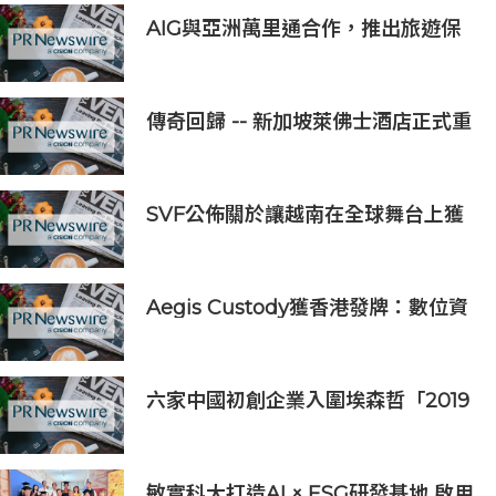
AIG與亞洲萬里通合作，推出旅遊保
險優惠
傳奇回歸 -- 新加坡萊佛士酒店正式重
新開業
SVF公佈關於讓越南在全球舞台上獲
得一席之地的宏大願景
Aegis Custody獲香港發牌：數位資
產金融服務發展更進一步
六家中國初創企業入圍埃森哲「2019
亞太區金融科技創新實驗室」
敏實科大打造AI × ESG研發基地 啟用