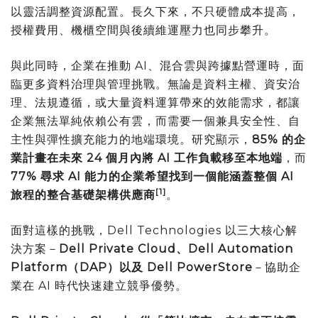
以靈活調整資源配置。長久下來，不只硬體成本提高，
授權費用、機櫃空間與後續維運壓力也同步攀升。
與此同時，企業在推動 AI、混合雲與跨據點營運時，面
臨更多資料治理與管理挑戰。無論是資料主權、資安治
理、法規遵循，或大量資料運算帶來的效能需求，都讓
企業無法單純依賴公有雲，而需要一個兼具安全性、自
主性與彈性擴充能力的地端環境。研究顯示，
85%
的企
業計畫在未來
24
個月內將
AI
工作負載移至本地端
，而
77%
尋求
AI
能力的企業希望找到一個能涵蓋整個
AI
[1]
旅程的整合基礎架構供應商
。
面對這樣的挑戰，Dell Technologies 以三大核心解
決方案－
Dell Private Cloud
、
Dell Automation
Platform
（
DAP
）以及
Dell PowerStore
－協助企
業在 AI 時代快速建立競爭優勢。