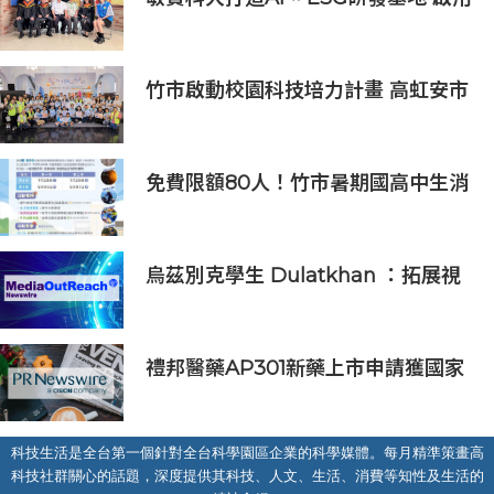
AI能源研發中心 助企業邁向淨零碳
排
竹市啟動校園科技培力計畫 高虹安市
長：半導體與無人機課程培育未來科
技人才
免費限額80人！竹市暑期國高中生消
防體驗營6/8開放報名
烏茲別克學生 Dulatkhan ：拓展視
野，在香港中文大學擘劃未來
禮邦醫藥AP301新藥上市申請獲國家
藥監局受理
科技生活是全台第一個針對全台科學園區企業的科學媒體。每月精準策畫高
科技社群關心的話題，深度提供其科技、人文、生活、消費等知性及生活的