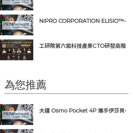
服器用16串電池監測IC
NIPRO CORPORATION ELISIO™-
HX 獲得 FDA 510 (k) 許可，向美國
推出透析器
工研院第六屆科技產業CTO研發高階
主管班開放報名 匯聚業界頂尖專家
傳授專業秘訣
為您推薦
大疆 Osmo Pocket 4P 攜手伊莎貝•
雨蓓推出短片《彷彿相識》