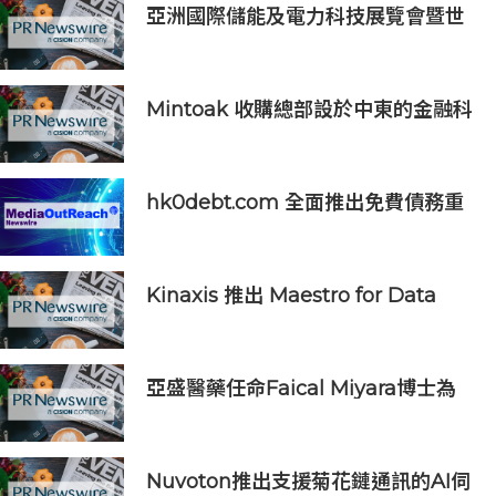
亞洲國際儲能及電力科技展覽會暨世
界儲能創新大會2027年7月香港啟幕
Mintoak 收購總部設於中東的金融科
技公司 ICC Loyalty
hk0debt.com 全面推出免費債務重
組資訊平台 助港人比較 IVA、DRP
與破產方案
Kinaxis 推出 Maestro for Data
Centers，強化資料中心供應鏈決策
信心
亞盛醫藥任命Faical Miyara博士為
首席業務拓展官，任命Jim Ziegler
為首席商務運營官
Nuvoton推出支援菊花鏈通訊的AI伺