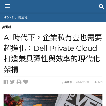
T
o
g
HOME
美通社
g
l
美通社
e
AI 時代下，企業私有雲也需要
n
a
超進化：Dell Private Cloud
v
i
打造兼具彈性與效率的現代化
g
a
t
架構
i
o
n
By
美通社
-
2026/05/31
689