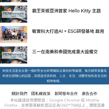
霸王茶姬亞洲首家 Hello Kitty 主題
超級茶倉登陸灣仔
敏實科大打造AI × ESG研發基地 啟用
AI能源研發中心 助企業邁向淨零碳
排
三一在南美和泰國完成重大設備交
付，全球佈局持續拓展
科技生活是全台第一個針對全台科學園區企業的科學媒體。每月精準策畫高
科技社群關心的話題，深度提供其科技、人文、生活、消費等知性及生活的
精神食糧。
關於我們
隱私權政策
新聞發布合作
廣告合作
本站建議使用瀏覽器：Google Chrome 或 Mozilla
Firefox，並將螢幕解析度設定為1360*768以上，瀏覽器畫