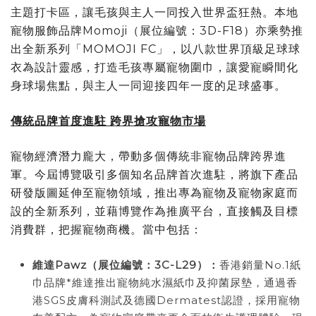
主題打卡區，讓毛孩與主人一同投入世界盃狂熱。本地
寵物服飾品牌Momoji（展位編號：3D-F18）亦乘勢推
出全新系列「MOMOJI FC」，以八款世界頂級足球球
衣為設計靈感，打造毛孩專屬寵物圍巾，讓愛寵瞬間化
身球場焦點，與主人一同迎接四年一度的足球盛事。
傳統品牌首度進駐 跨界搶攻寵物市場
寵物經濟潛力龐大，帶動多個傳統非寵物品牌跨界進
軍。今屆博覽吸引多個知名品牌首次進駐，將旗下產品
研發版圖延伸至寵物領域，推出專為寵物及寵物家庭而
設的全新系列，並藉博覽作為推廣平台，直接觸及目標
消費群，把握寵物商機。當中包括：
維達
Pawz
（展位編號：
3C-L29
）：
香港銷量No.1紙
巾品牌*維達推出寵物純水濕紙巾及抑菌尿墊，通過香
港SGS皮膚科測試及德國Dermatest認證，採用寵物