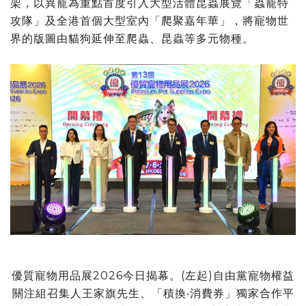
架，以異寵為重點首度引入大型活體昆蟲展覽「蟲寵特
攻隊」及全港首個大型室內「爬聚嘉年華」，將寵物世
界的版圖由貓狗延伸至爬蟲、昆蟲等多元物種。
優質寵物用品展2026今日揭幕。(左起)自由黨寵物權益
關注組召集人王家旗先生、「積換‧消費券」獨家合作平