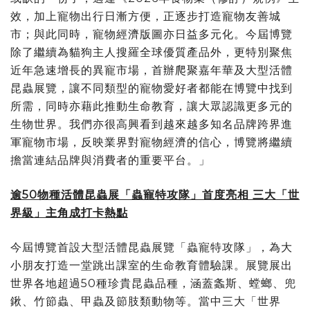
效，加上寵物出行日漸方便，正逐步打造寵物友善城
市；與此同時，寵物經濟版圖亦日益多元化。今屆博覽
除了繼續為貓狗主人搜羅全球優質產品外，更特別聚焦
近年急速增長的異寵市場，首辦爬聚嘉年華及大型活體
昆蟲展覽，讓不同類型的寵物愛好者都能在博覽中找到
所需，同時亦藉此推動生命教育，讓大眾認識更多元的
生物世界。我們亦很高興看到越來越多知名品牌跨界進
軍寵物市場，反映業界對寵物經濟的信心，博覽將繼續
擔當連結品牌與消費者的重要平台。」
逾
50
物種活體昆蟲展「蟲寵特攻隊」首度亮相 三大「世
界級」主角成打卡熱點
今屆博覽首設大型活體昆蟲展覽「蟲寵特攻隊」，為大
小朋友打造一堂跳出課室的生命教育體驗課。展覽展出
世界各地超過50種珍貴昆蟲品種，涵蓋螽斯、螳螂、兜
鍬、竹節蟲、甲蟲及節肢類動物等。當中三大「世界