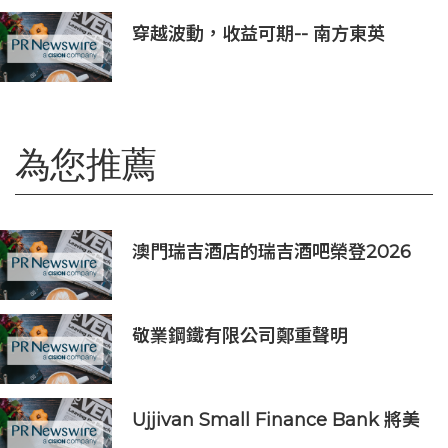
穿越波動，收益可期-- 南方東英
KOSPI 200備兌認購期權主動型ETF
(3537.HK) 明日於香港交易所上市
為您推薦
澳門瑞吉酒店的瑞吉酒吧榮登2026
年「亞洲50最佳酒吧」榜單
敬業鋼鐵有限公司鄭重聲明
Ujjivan Small Finance Bank 將美
元 FCNR(B) 存款利率修訂為年利率