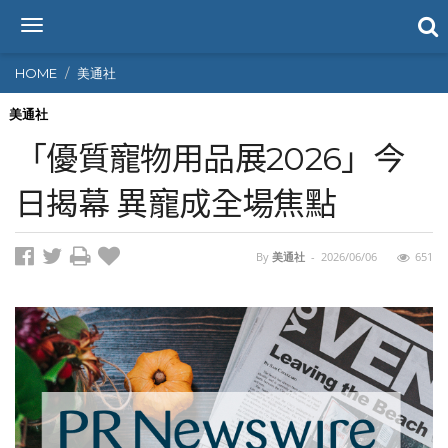
T
o
g
HOME
美通社
g
l
美通社
e
「優質寵物用品展2026」今
n
a
日揭幕 異寵成全場焦點
v
i
g
By
美通社
-
2026/06/06
651
a
t
i
o
n