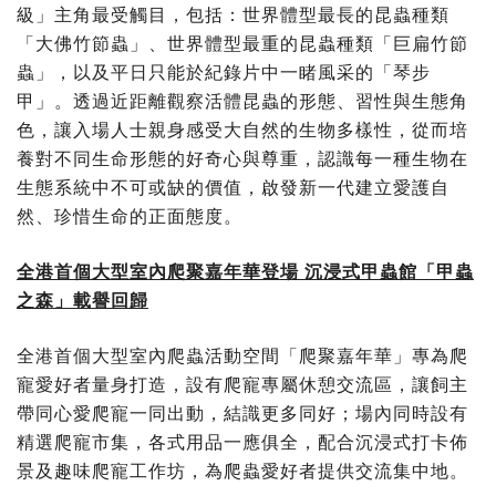
級」主角最受觸目，包括：世界體型最長的昆蟲種類
「大佛竹節蟲」、世界體型最重的昆蟲種類「巨扁竹節
蟲」，以及平日只能於紀錄片中一睹風采的「琴步
甲」。透過近距離觀察活體昆蟲的形態、習性與生態角
色，讓入場人士親身感受大自然的生物多樣性，從而培
養對不同生命形態的好奇心與尊重，認識每一種生物在
生態系統中不可或缺的價值，啟發新一代建立愛護自
然、珍惜生命的正面態度。
全港首個大型室內爬聚嘉年華登場 沉浸式甲蟲館「甲蟲
之森」載譽回歸
全港首個大型室內爬蟲活動空間「爬聚嘉年華」專為爬
寵愛好者量身打造，設有爬寵專屬休憩交流區，讓飼主
帶同心愛爬寵一同出動，結識更多同好；場內同時設有
精選爬寵市集，各式用品一應俱全，配合沉浸式打卡佈
景及趣味爬寵工作坊，為爬蟲愛好者提供交流集中地。