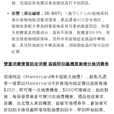
糧。現場設有免費試食裝贈送及打卡拍照區。
彩豐（展位編號：
3E-B07
）：
旗下C.F.Life寵物系列
推出寵物地板消毒清潔液，產品通過SGS安全測試，
寵物友善配方專為飼養寵物及有兒童的家庭而設，特選
天然酵素及抑菌成分，溫和不刺激，殺菌達99.9%，有
效去除寵物殘留異味。另外亦有寵物趕走跳蝨牛蜱噴
霧，具活性強效抗牛蜱及跳蚤，消除因蚊蟲叮咬引起的
紅腫。
雙重消費獎賞助攻消費 簽賬即刮贏機票兼積分換消費券
現場特設《Mastercard®卡簽賬大抽獎》，顧客凡憑
單一發票以Mastercard卡於會場內指定攤位簽賬每滿
$250，即可獲一次抽獎機會，$500可獲兩次，如此類
推，每張發票最多可獲10次抽獎機會。禮品包括東京、
首爾、台北雙人來回機票、超級市場禮券等，參加者可
於刮刮卡換領處即場領取抽獎刮刮卡，即刮即知結果。