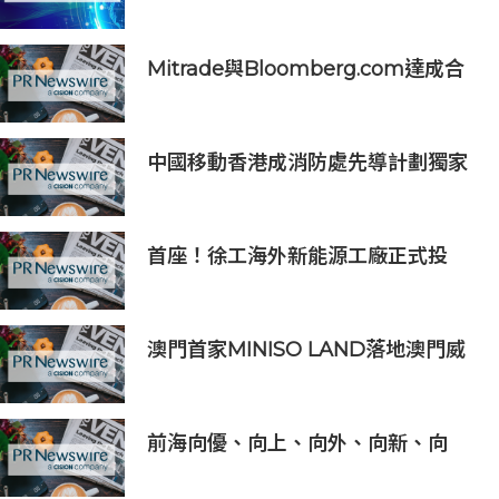
章：隆重推出榮獲國際設計大獎的
Oticon Zeal 及兒童專屬 Oticon
Play SI 助聽器
Mitrade與Bloomberg.com達成合
作，助力亞洲交易者應對可信洞察與
網絡影響力邊界模糊問題
中國移動香港成消防處先導計劃獨家
物聯網服務及系統供應商
首座！徐工海外新能源工廠正式投
產，打造中印尼合作新標桿
澳門首家MINISO LAND落地澳門威
尼斯人，打造潮流IP新地標
前海向優、向上、向外、向新、向
港、向強，上半年發展更加生機勃勃