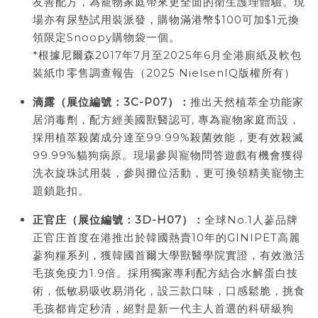
友善配方，為寵物家庭帶來更全面的衛生護理體驗。現
場亦有尿墊試用裝派發，購物滿港幣$100可加$1元換
領限定Snoopy購物袋一個。
*根據尼爾森2017年7月至2025年6月全港廁紙及軟包
裝紙巾零售調查報告（2025 NielsenIQ版權所有）
滴露（展位編號：
3C-P07
）：
推出天然植萃全功能家
居消毒劑，配方經美國獸醫認可, 專為寵物家庭而設，
採用植萃殺菌成分達至99.99%殺菌效能，更有效殺滅
99.99%貓狗病原。現場參與寵物問答遊戲有機會獲得
洗衣旋珠試用裝，參與攤位活動，更可換領精美寵物主
題鎖匙扣。
正官庄（展位編號：
3D-H07
）：
全球No.1人蔘品牌
正官庄首度在港推出於韓國熱賣10年的GINIPET高麗
蔘狗糧系列，獲韓國首爾大學獸醫學院實證，有效激活
毛孩免疫力1.9倍。採用獨家專利配方結合水解蛋白技
術，低敏易吸收易消化，設三款口味，口感鬆脆，挑食
毛孩都肯定秒清，絕對是新一代主人首選的科研級狗