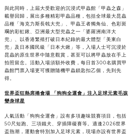
與此同時，上屆大受歡迎的沉浸式甲蟲館「甲蟲之森」
載譽回歸，展出多種精彩甲蟲品種，包括全球最大昆蟲
品種「海克力斯長戟大兜」、甲蟲王者獨角仙、色彩斑
斕的彩虹鍬、亞洲最大型兜蟲之一「婆羅洲南洋大
兜」、以香港繁殖打破日本紀錄的最大體型「美東白
兜」及日本國民級「日本大鍬」等，入場人士可沉浸於
昆蟲的原生世界中隨意觀賞，甚至可以將甲蟲放在手上
拍照留念。活動入場須額外收費，每日首300名購買甲
蟲館門票入場更可獲贈隨機甲蟲鎖匙扣乙個，先到先
得。
世界盃狂熱席捲會場 「狗狗全運會」注入足球元素毛孩
變身球星
人氣活動「狗狗全運會」設有多項趣味競賽項目，包括
50尺短跑、三項鐵犬、穿插障礙賽等。適逢2026世界
盃熱潮，運動會特別加入足球元素，現場亦設有世界盃