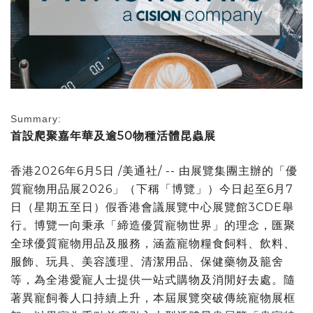
Summary:
首設爬聚嘉年華及逾
50
物種活體昆蟲展
香港
2026年6月5日
/美通社/ -- 由展覽集團主辦的「優
質寵物用品展2026」（下稱「博覽」）今日起至6月7
日（星期五至日）假香港會議展覽中心展覽館3CDE舉
行。博覽一向秉承「締造優質寵物世界」的理念，匯聚
全球優質寵物用品及服務，涵蓋寵物糧食飼料、飲料、
服飾、玩具、美容護理、清潔用品、保健藥物及籠舍
等，為全港愛寵人士提供一站式購物及消閒好去處。隨
著異寵飼養人口持續上升，本屆展覽突破傳統寵物展框