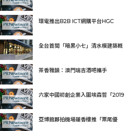
將在全球第五大交易所BW.com上線
環電推出B2B ICT網購平台HGC
Marketplace
全台首間「暗黑小七」清水模建築概
念店！竹北新開幕。
茶香雅韻：澳門瑞吉酒吧攜手
Saicho 呈獻期間限定下午茶體驗
六家中國初創企業入圍埃森哲「2019
亞太區金融科技創新實驗室」
亞博館夥拍機場蓮香樓推「票尾優
惠」