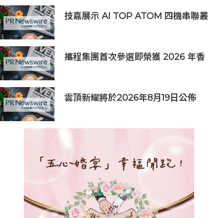
技嘉展示 AI TOP ATOM 四機串聯叢
集，以科學運算驗證地端 AI 擴展能
力
攜程集團首次參選即榮獲 2026 年香
港Best Workplaces™殊榮
雲頂新耀將於2026年8月19日公佈
2026年度中期業績並舉行線上投資
人會議