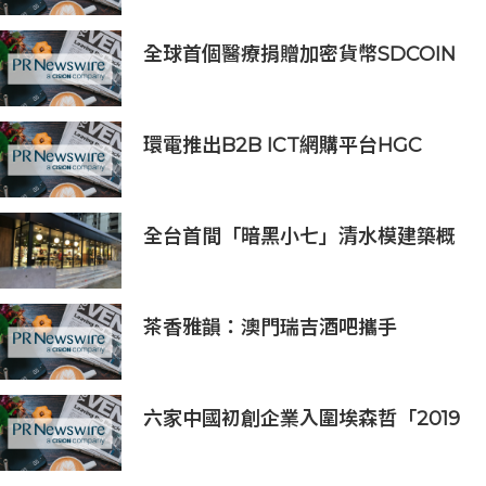
全球首個醫療捐贈加密貨幣SDCOIN
將在全球第五大交易所BW.com上線
環電推出B2B ICT網購平台HGC
Marketplace
全台首間「暗黑小七」清水模建築概
念店！竹北新開幕。
茶香雅韻：澳門瑞吉酒吧攜手
Saicho 呈獻期間限定下午茶體驗
六家中國初創企業入圍埃森哲「2019
亞太區金融科技創新實驗室」