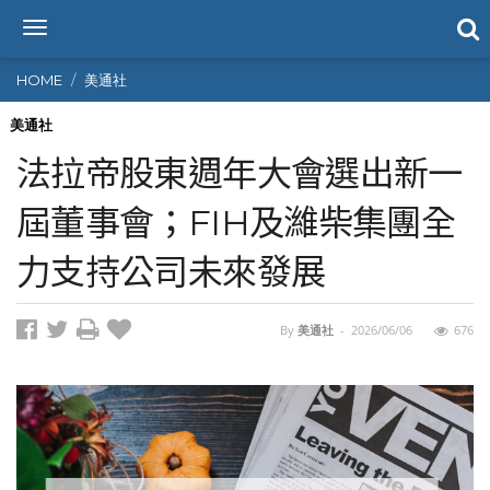
T
o
g
HOME
美通社
g
l
美通社
e
法拉帝股東週年大會選出新一
n
a
屆董事會；FIH及濰柴集團全
v
i
力支持公司未來發展
g
a
t
i
By
美通社
-
2026/06/06
676
o
n