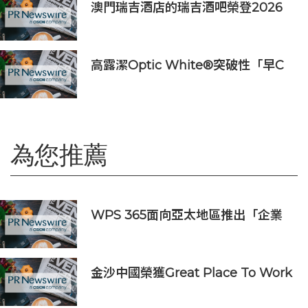
澳門瑞吉酒店的瑞吉酒吧榮登2026
年「亞洲50最佳酒吧」榜單
高露潔Optic White®突破性「早C
提亮• 晚C淡色」美白牙齒保養美學
推出首支全新Optic White®高純度
維他命C美白牙膏
為您推薦
WPS 365面向亞太地區推出「企業
大腦」 真正落地AI辦公
金沙中國榮獲Great Place To Work
認證™