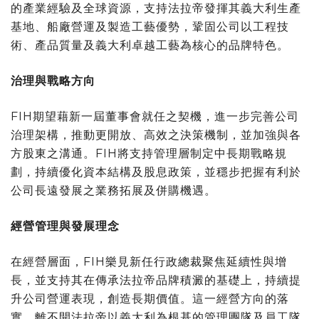
的產業經驗及全球資源，支持法拉帝發揮其
義大利
生產
基地、船廠營運及製造工藝優勢，鞏固公司以工程技
術、產品質量及
義大利
卓越工藝為核心的品牌特色。
治理與戰略方向
FIH期望藉新一屆董事會就任之契機，進一步完善公司
治理架構，推動更開放、高效之決策機制，並加強與各
方股東之溝通。FIH將支持管理層制定中長期戰略規
劃，持續優化資本結構及股息政策，並穩步把握有利於
公司長遠發展之業務拓展及併購機遇。
經營管理與發展理念
在經營層面，FIH樂見新任行政總裁聚焦延續性與增
長，並支持其在傳承法拉帝品牌積澱的基礎上，持續提
升公司營運表現，創造長期價值。這一經營方向的落
實，離不開法拉帝以
義大利
為根基的管理團隊及員工隊