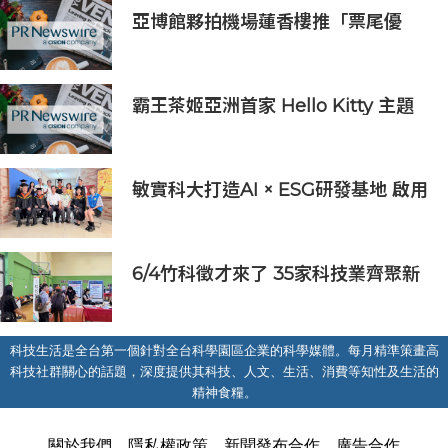
亞博館夥拍機場蓮香樓推「票尾優
惠」
霸王茶姬亞洲首家 Hello Kitty 主題
超級茶倉登陸灣仔
敏實科大打造AI × ESG研發基地 啟用
AI能源研發中心 助企業邁向淨零碳
排
6/4竹科徵才來了 35家科技業齊聚新
竹開門迎新鮮人
科技生活是全台第一個針對全台科學園區企業的科學媒體。每月精準策畫高
科技社群關心的話題，深度提供其科技、人文、生活、消費等知性及生活的
精神食糧。
關於我們
隱私權政策
新聞發布合作
廣告合作