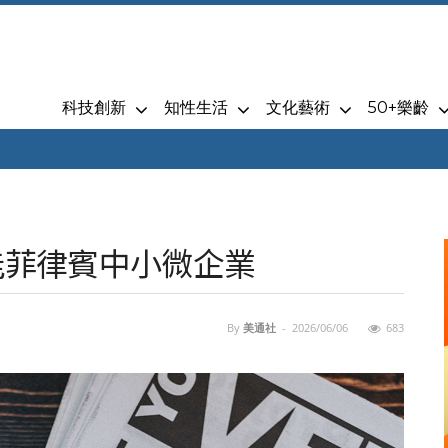
科技創新
知性生活
文化藝術
50+樂齡
能菲律賓中小微企業
By
美通社
-
2026/06/06
683