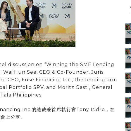
el discussion on “Winning the SME Lending
R: Wai Hun See, CEO & Co-Founder, Juris
and CEO, Fuse Financing Inc., the lending arm
pal Portfolio SPV, and Moritz Gastl, General
Tala Philippines.
ncing Inc.的總裁兼首席執行官Tony Isidro，在
洲峰會上分享。