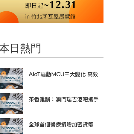
本日熱門
AIoT驅動MCU三大變化 高效
低耗、安全感、AI 功能
茶香雅韻：澳門瑞吉酒吧攜手
Saicho 呈獻期間限定下午茶體
驗
全球首個醫療捐贈加密貨幣
SDCOIN將在全球第五大交易