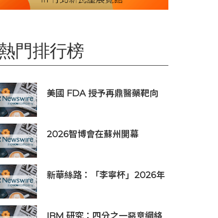
熱門排行榜
美國 FDA 授予再鼎醫藥靶向
DLL3 抗體藥物偶聯物
Zocilurtatug
Pelitecan（Zoci）孤兒藥資
2026智博會在蘇州開幕
格認定，用於治療神經內分泌
癌（NEC）
新華絲路：「李寧杯」2026年
全國羽毛球團體冠軍賽在沈陽
舉辦
IBM 研究：四分之一惡意網絡