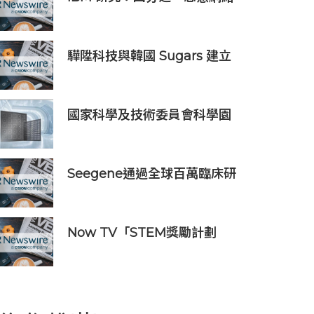
入侵由 AI 驅動 單一事件平均
損失 600 萬美元
驊陞科技與韓國 Sugars 建立
策略合作 攜手布局全球 AI
Vision 與高速影像互連市場
國家科學及技術委員會科學園
區審議會第34次會議核准投資
案
Seegene通過全球百萬臨床研
究(GMCS)提出全面的生殖道
感染檢測方案‌
Now TV「STEM獎勵計劃
2026」正式開始｜獲長隆度假
區全力支持 推出《主題樂園有
趣科學大探索》第二季及「長
隆小科學家大獎」