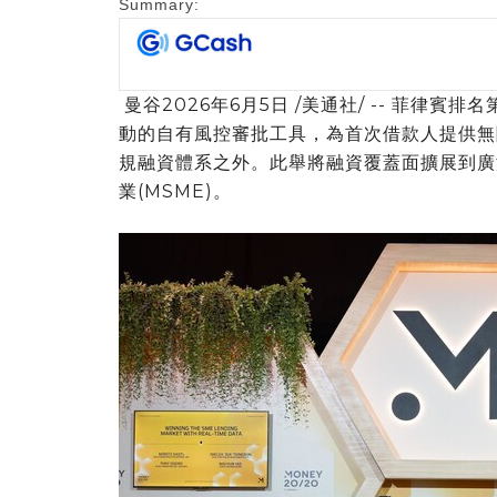
Summary:
曼谷
2026年6月5日
/美通社/ -- 菲律賓
動的自有風控審批工具，為首次借款人提供無
規融資體系之外。此舉將融資覆蓋面擴展到廣
業(MSME)。