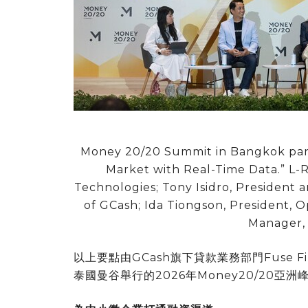
Money 20/20 Summit in Bangkok pan
Market with Real-Time Data.” L-
Technologies; Tony Isidro, President 
of GCash; Ida Tiongson, President, O
Manager, 
以上要點由GCash旗下貸款業務部門Fuse Fina
泰國曼谷舉行的2026年Money20/20亞