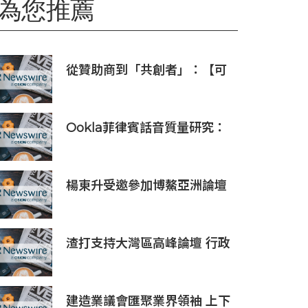
為您推薦
從贊助商到「共創者」：【可
口可樂】如何為中國球迷定制
了屬於「我們的」世界盃
Ookla菲律賓話音質量研究：
運營商VoLTE網絡在語音質量
與可靠性上全面優於OTT應用
楊東升受邀參加博鰲亞洲論壇
珀斯會議，攜手推動全球礦業
綠色轉型
渣打支持大灣區高峰論壇 行政
長官致歡迎辭
建造業議會匯聚業界領袖 上下