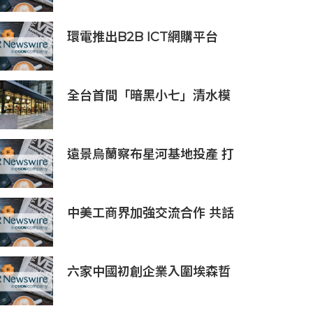
所BW.com上線
環電推出B2B ICT網購平台
HGC Marketplace
全台首間「暗黑小七」清水模
建築概念店！竹北新開幕。
遠景烏蘭察布星河基地投產 打
造吉瓦級AI基礎設施新模式
中美工商界加強交流合作 共話
產業鏈供應鏈協同發展新機遇
六家中國初創企業入圍埃森哲
「2019亞太區金融科技創新實
驗室」