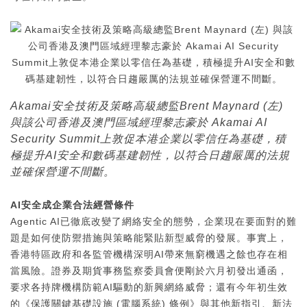
Akamai安全技術及策略高級總監Brent Maynard (左)
與該公司香港及澳門區域經理黎志豪於 Akamai AI
Security Summit上敦促本港企業以零信任為基礎，積
極提升AI安全和數碼基建韌性，以符合日趨嚴厲的法規
並確保營運不間斷。
AI
安全成企業合法經營條件
Agentic AI已徹底改變了網絡安全的態勢，企業現在要面對的難
題是如何使防禦措施與策略能緊貼新型威脅的發展。事實上，
香港特區政府和各監管機構深明AI帶來無窮機遇之餘也存在相
當風險。證券及期貨事務監察委員會便剛於六月初發出通函，
要求各持牌機構防範AI驅動的新興網絡威脅；還有今年初生效
的《保護關鍵基礎設施 (電腦系統) 條例》與其他新指引、新法