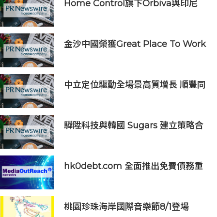
Home Control旗下Orbiva與印尼
Articura簽署戰略合作備忘錄，共同
探索印尼本地化醫療AI及AIoT智慧健
康生態
金沙中國榮獲Great Place To Work
認證™
中立定位驅動全場景高質增長 順豐同
城（09699.HK）2026上半年業績預
喜
驊陞科技與韓國 Sugars 建立策略合
作 攜手布局全球 AI Vision 與高速影
像互連市場
hk0debt.com 全面推出免費債務重
組資訊平台 助港人比較 IVA、DRP
與破產方案
桃園珍珠海岸國際音樂節8/1登場