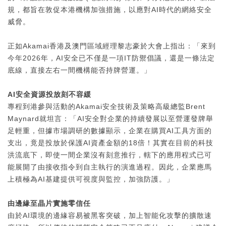
規，都旨在敦促本港機構加強措施，以應對AI時代的網絡安全
威脅。
正如Akamai香港及澳門區域經理黎志豪於大會上指出：「來到
今年2026年，AI安全已不僅是一項IT防禦倡議，還是一條法定
底線，直接左右一間機構能否持牌營運。」
AI
安全資源投放刻不容緩
專程到港參與活動的Akamai安全技術及策略高級總監Brent
Maynard就坦言：「AI安全對企業的持續發展以至營運發牌舉
足輕重，但據市場調研的數據顯示，企業在購買AI工具方面的
支出，竟是投放於保護AI資產金額的18倍！其實在目前的科技
洪流底下，即使一間企業沒有刻意推行，轄下的應用程式已可
能展開了由接收指令到自主執行的演進過程。因此，企業應馬
上積極為AI基建提供可視度與監控，加強防護。」
由邊緣至晶片實施零信任
由於AI環境的邊緣容易被黑客突破，加上智能化攻擊的擴散速