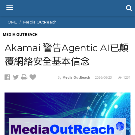
T
o
g
HOME
Media OutReach
g
l
MEDIA OUTREACH
e
Akamai 警告Agentic AI已顛
n
a
覆網絡安全基本信念
v
i
g
By
Media OutReach
-
2026/06/23
1231
a
t
i
o
n