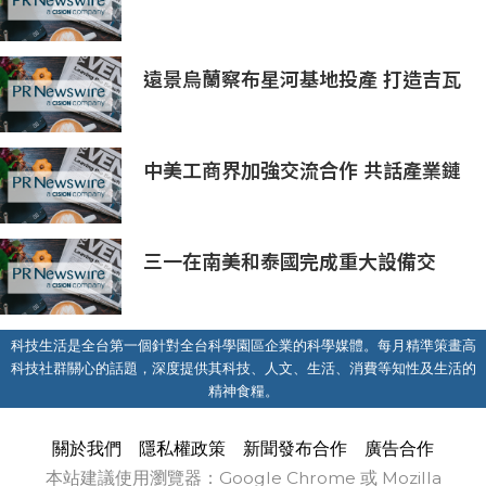
亞太區金融科技創新實驗室」
遠景烏蘭察布星河基地投產 打造吉瓦
級AI基礎設施新模式
中美工商界加強交流合作 共話產業鏈
供應鏈協同發展新機遇
三一在南美和泰國完成重大設備交
付，全球佈局持續拓展
科技生活是全台第一個針對全台科學園區企業的科學媒體。每月精準策畫高
科技社群關心的話題，深度提供其科技、人文、生活、消費等知性及生活的
精神食糧。
關於我們
隱私權政策
新聞發布合作
廣告合作
本站建議使用瀏覽器：Google Chrome 或 Mozilla