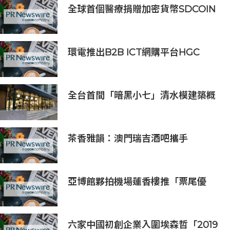
全球首個醫療捐贈加密貨幣SDCOIN
將在全球第五大交易所BW.com上線
環電推出B2B ICT網購平台HGC
Marketplace
全台首間「暗黑小七」清水模建築概
念店！竹北新開幕。
茶香雅韻：澳門瑞吉酒吧攜手
Saicho 呈獻期間限定下午茶體驗
亞博館夥拍機場蓮香樓推「票尾優
惠」
六家中國初創企業入圍埃森哲「2019