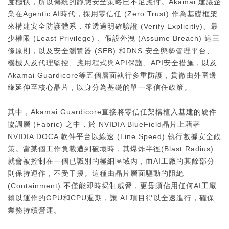
度極快，所以傳統的靜態安全策略已不足應付。Akamai 建議企
業在Agentic AI時代，採用零信任 (Zero Trust) 作為基礎框架
來構建安全防護體系，並透過明確驗證 (Verify Explicitly)、最
少權限 (Least Privilege) 、假設外洩 (Assume Breach) 這三
條原則，以及安全瀏覽器 (SEB) 和DNS 安全態勢管理平台、
機械人及代理監控、應用程式與API保護、API安全措施，以及
Akamai Guardicore等五個層面執行多重防護，貫徹由外圍邊
緣延伸至核心晶片，以身分為基礎的單一零信任政策。
其中，Akamai Guardicore直接將零信任架構植入基建的硬件
協調層 (Fabric) 之中，於 NVIDIA BlueField晶片上藉著
NVIDIA DOCA 軟件平台以線速 (Line Speed) 執行數據安全政
策。當某個工作負載遭到破壞時，其爆炸半徑(Blast Radius)
就會被控制在一個已識別的極細區域內，而AI工廠的其餘部分
則保持運作，不受干擾。這種由晶片層面驅動的阻絶
(Containment) 不僅能即時揭制威脅，更毋須佔用任何AI工廠
賴以運作的GPU和CPU週期，讓 AI 項目得以全速進行，確保
業務持續營運。