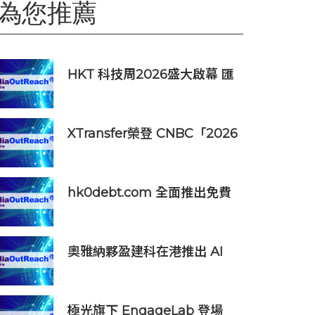
為您推薦
HKT 科技周2026盛大啟幕 匯
聚環球夥伴生態圈 共築香港 AI
創新樞紐新里程
XTransfer榮登 CNBC「2026
年全球頂尖金融科技公司」榜
單
hk0debt.com 全面推出免費
債務重組資訊平台 助港人比
較 IVA、DRP 與破產方案
奧雅納夥盈建科在港推出 AI
Designer優化結構工程
極光旗下 EngageLab 登場