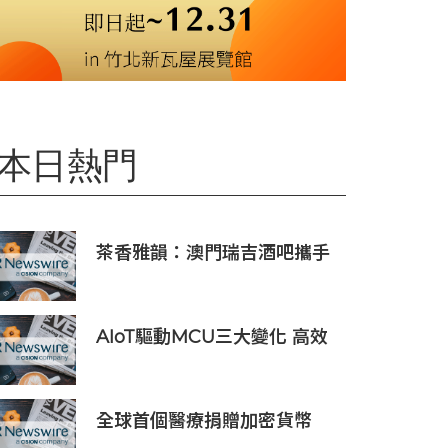
本日熱門
茶香雅韻：澳門瑞吉酒吧攜手
Saicho 呈獻期間限定下午茶體
驗
AIoT驅動MCU三大變化 高效
低耗、安全感、AI 功能
全球首個醫療捐贈加密貨幣
SDCOIN將在全球第五大交易