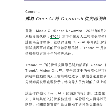
Content:
成為 OpenAI 將 Daybreak 從
香港 -
Media OutReach Newswire
- 2026年
易所股票代碼：
4704
）旗下企業級人工智能保安領
計劃為合作夥伴，並獲得使用 OpenAI 專為資訊保安打
測試擴展至精選的可信賴防禦群體，TrendAI™ 是
情報領域逾三十年的領先地位。
TrendAI™ 的託管保安團隊已開始部署由 Ope
TrendAI Vision One™。安全營運中的分流
網站中自動提供人工智能輔助啟示，以機器速度提
分析師從被動處理警示，轉向需人手判斷的升級上
該合作亦強化 TrendAI™ 的漏洞情報計劃。透過在 Tre
力，並將其納入託管服務流程，威脅研究人員得以
防範。相關情報直接引進虛擬補丁與預先揭露機制，