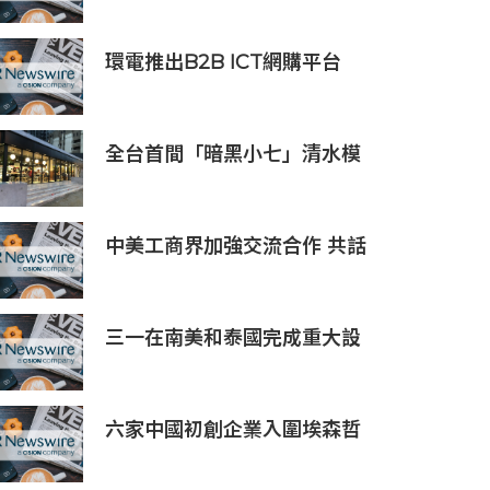
所BW.com上線
環電推出B2B ICT網購平台
HGC Marketplace
全台首間「暗黑小七」清水模
建築概念店！竹北新開幕。
中美工商界加強交流合作 共話
產業鏈供應鏈協同發展新機遇
三一在南美和泰國完成重大設
備交付，全球佈局持續拓展
六家中國初創企業入圍埃森哲
「2019亞太區金融科技創新實
驗室」