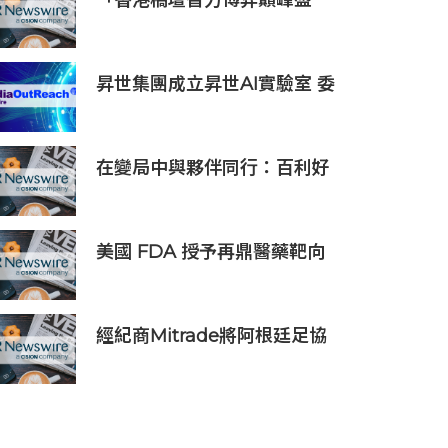
「香港橋壇智力博弈巔峰盛
會」
昇世集團成立昇世AI實驗室 委
任伍景輝博士為集團首席科學
家 加速AI原生財富管理發展
在變局中與夥伴同行：百利好
以知識、信譽與國際視野接軌
全球機遇
美國 FDA 授予再鼎醫藥靶向
DLL3 抗體藥物偶聯物
Zocilurtatug
Pelitecan（Zoci）孤兒藥資
經紀商Mitrade將阿根廷足協
格認定，用於治療神經內分泌
贊助合作延長至2027年，看好
癌（NEC）
世界杯帶動亞洲市場熱情