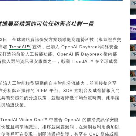
內部測試擴展至精選的可信任防禦者社群一員
6月23日 - 全球網絡資訊保安方案領導廠商趨勢科技（東京證券交
導者
TrendAI™
宣佈，已加入 OpenAI Daybreak網絡安全
造的前沿人工智能功能。OpenAI 將 Daybreak 從內部
首批入選的資訊保安廠商之一，彰顯 TrendAI™ 在全球威脅
nAI 前沿人工智能模型驅動的自主智能分流能力，並直接整合至
代理可在分析師正操作的 SIEM 平台、XDR 控制台及威脅情報入門
供具態勢感知的分流決策，並顯著降低平均分流時間。此舉讓
報與驗證決策。
ndAI Vision One™ 中整合 OpenAI 的前沿資訊保安能
更快速且精準地識別、排序並揭露漏洞，在漏洞被利用前加以
使客戶可在發現一刻即時獲得防護，甚至在 CVE 發佈或廠