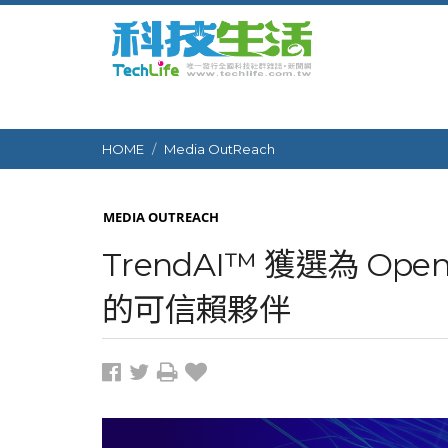
HOME
Media OutReach
MEDIA OUTREACH
TrendAI™ 獲選為 Ope
的可信賴夥伴