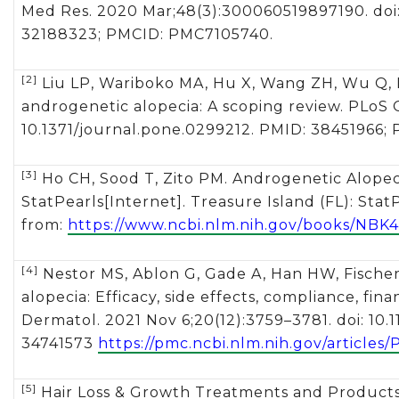
Med Res. 2020 Mar;48(3):300060519897190. doi
32188323; PMCID: PMC7105740.
[2]
Liu LP, Wariboko MA, Hu X, Wang ZH, Wu Q, Li
androgenetic alopecia: A scoping review. PLoS O
10.1371/journal.pone.0299212. PMID: 38451966
[3]
Ho CH, Sood T, Zito PM. Androgenetic Alopeci
StatPearls[Internet]. Treasure Island (FL): Stat
from:
https://www.ncbi.nlm.nih.gov/books/NBK
[4]
Nestor MS, Ablon G, Gade A, Han HW, Fischer
alopecia: Efficacy, side effects, compliance, fin
Dermatol. 2021 Nov 6;20(12):3759–3781. doi: 10
34741573
https://pmc.ncbi.nlm.nih.gov/article
[5]
Hair Loss & Growth Treatments and Products