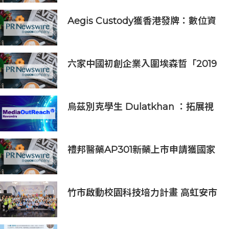
Aegis Custody獲香港發牌：數位資
產金融服務發展更進一步
六家中國初創企業入圍埃森哲「2019
亞太區金融科技創新實驗室」
烏茲別克學生 Dulatkhan ：拓展視
野，在香港中文大學擘劃未來
禮邦醫藥AP301新藥上市申請獲國家
藥監局受理
竹市啟動校園科技培力計畫 高虹安市
長：半導體與無人機課程培育未來科
技人才