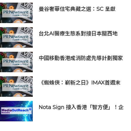
曼谷奢華住宅典藏之選：SC 呈獻
SCOPE Collection，三大名邸，擘
畫國際奢居新格局
台北AI醫療生態系對接日本關西地
區，15家企業展示台日創新聯動成果
中國移動香港成消防處先導計劃獨家
物聯網服務及系統供應商
《蜘蛛俠：嶄新之日》IMAX首週末
斬獲1.3億元 創系列最佳紀錄
Nota Sign 接入香港「智方便」！企
業和居民一站式完成開戶、入職、簽
約