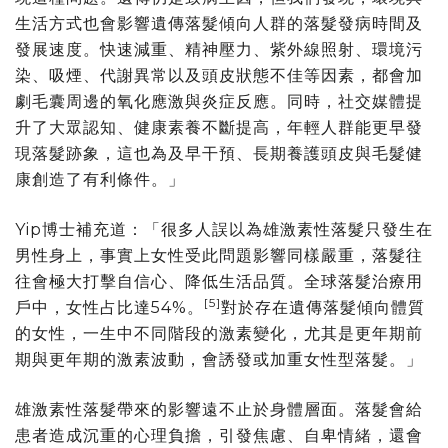
生活方式也會影響遺傳落髮傾向人群的落髮發病時間及
發展速度。快速減重、精神壓力、紫外線照射、環境污
染、吸煙、代謝異常以及頭皮狀態不佳等因素，都會加
劇毛囊周邊的氧化應激與炎症反應。同時，社交媒體提
升了大眾認知、健康素養不斷提高，年輕人群能更早發
現落髮跡象，這也為及早干預、長期養護頭皮與毛髮健
康創造了有利條件。」
Yip博士補充道：「很多人誤以為雄激素性落髮只發生在
男性身上，事實上女性受此問題影響同樣嚴重，落髮往
往會極大打擊自信心、降低生活品質。全球落髮治療用
[5]
戶中，女性占比達54%。
對於存在遺傳落髮傾向體質
的女性，一生中不同階段的激素變化，尤其是更年期前
期與更年期的激素波動，會誘發或加重女性型落髮。」
雄激素性落髮帶來的影響遠不止於身體層面。落髮會給
患者造成沉重的心理負擔，引發焦慮、自卑情緒，還會