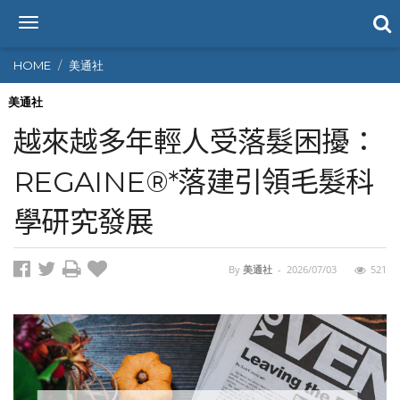
T
o
g
HOME
美通社
g
l
美通社
e
越來越多年輕人受落髮困擾：
n
a
REGAINE®*落建引領毛髮科
v
i
學研究發展
g
a
t
i
By
美通社
-
2026/07/03
521
o
n