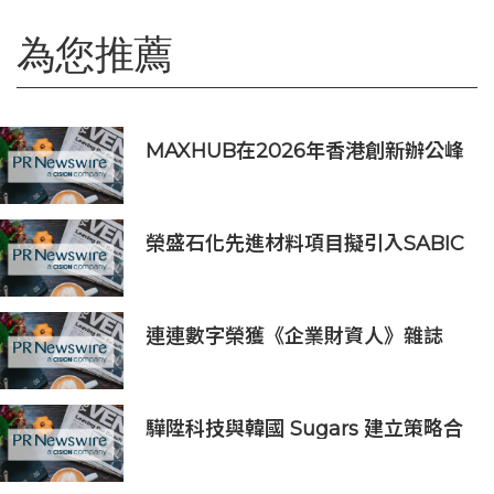
為您推薦
MAXHUB在2026年香港創新辦公峰
會上展示綜合AI協作解決方案
榮盛石化先進材料項目擬引入SABIC
入股 持股最高50%
連連數字榮獲《企業財資人》雜誌
2026年度「最佳跨境支付解決方案
提供商」優秀獎（Highly
Commended）
驊陞科技與韓國 Sugars 建立策略合
作 攜手布局全球 AI Vision 與高速影
像互連市場