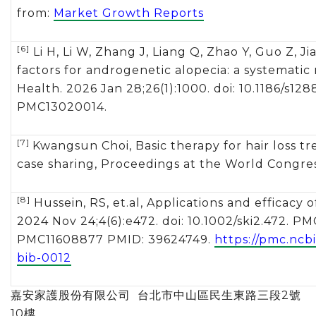
from:
Market Growth Reports
[6]
Li H, Li W, Zhang J, Liang Q, Zhao Y, Guo Z, J
factors for androgenetic alopecia: a systemati
Health. 2026 Jan 28;26(1):1000. doi: 10.1186/s1
PMC13020014.
[7]
Kwangsun Choi, Basic therapy for hair loss tr
case sharing, Proceedings at the World Congres
[8]
Hussein, RS, et.al, Applications and efficacy o
2024 Nov 24;4(6):e472. doi: 10.1002/ski2.472. PM
PMC11608877 PMID: 39624749.
https://pmc.ncb
bib-0012
嘉安家護股份有限公司 台北市中山區民生東路三段2號
10樓