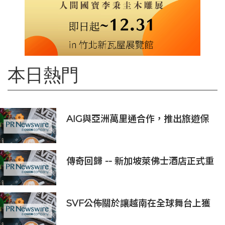
本日熱門
AIG與亞洲萬里通合作，推出旅遊保
險優惠
傳奇回歸 -- 新加坡萊佛士酒店正式重
新開業
SVF公佈關於讓越南在全球舞台上獲
得一席之地的宏大願景