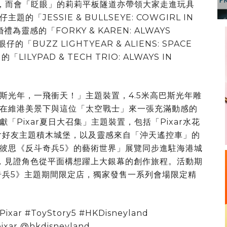
，而會「眨眼」的莉莉平板隧道亦帶領大家走進玩具
JESSIE & BULLSEYE: COWGIRL IN
靈感的「FORKY & KAREN: ALWAYS
BUZZ LIGHTYEAR & ALIENS: SPACE
YPAD & TECH TRIO: ALWAYS IN
斯光年，一飛衝天！」主題裝置，4.5米高巴斯光年雕
在維港美景下與這位「太空戰士」來一張充滿動感的
Pixar夏日大召集」主題裝置，包括「Pixar水花
ar好友主題積木城堡，以及靈感來自「沖天遙控車」的
彼思《反斗奇兵5》的藝術世界」展覽同步進駐海港城
，見證角色從平面構想躍上大銀幕的創作旅程。活動期
e《反斗奇兵5》主題期間限定店，獨家發售一系列會場限定精
#Pixar #ToyStory5 #HKDisneyland
ixar @hkdisneyland