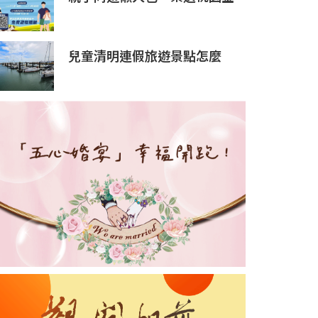
牌好遊報你知！
兒童清明連假旅遊景點怎麼
玩？來桃園歡度親子時光！