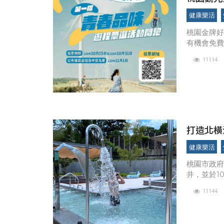
送你玩！
健康樂活
桃園金牌
有機會免
牌好遊，免
11114
五）起開
打造北橫沿線旅
日試營運
健康樂活
桃園市政府
井，並於1
度為羅浮地
11144
及打造桃