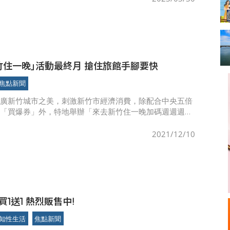
竹住一晚｣活動最終月 搶住旅館手腳要快
焦點新聞
推廣新竹城市之美，刺激新竹市經濟消費，除配合中央五倍
劃「買爆券」外，特地舉辦「來去新竹住一晚加碼週週週抽
o」活動。至今已抽出5輛Gogoro得主，分別來自北中南縣市
莫
2021/12/10
1送1 熱烈販售中!
知性生活
焦點新聞