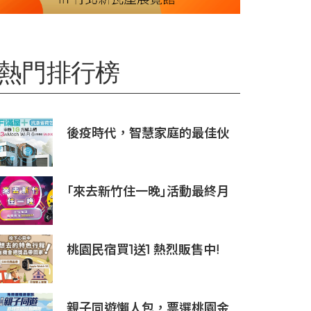
熱門排行榜
後疫時代，智慧家庭的最佳伙
伴 凱擘大寬頻
｢來去新竹住一晚｣活動最終月
搶住旅館手腳要快
桃園民宿買1送1 熱烈販售中!
親子同遊懶人包，票選桃園金