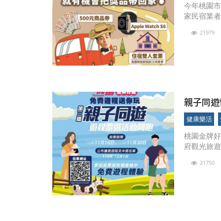
今年桃園市
家民宿業者
能錯過！即
21979
最高票者
親子同遊
健康樂活
桃園金牌
府觀光旅
動，最後一
21750
間為11月1