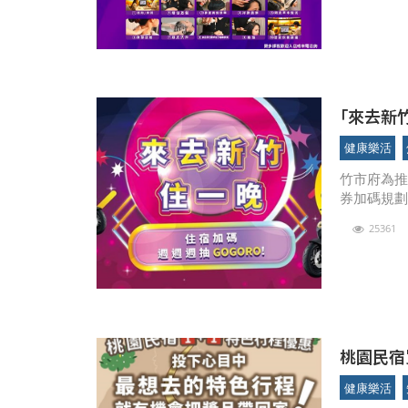
｢來去新
健康樂活
竹市府為
券加碼規
Gogor
25361
的得獎者
桃園民宿買
健康樂活