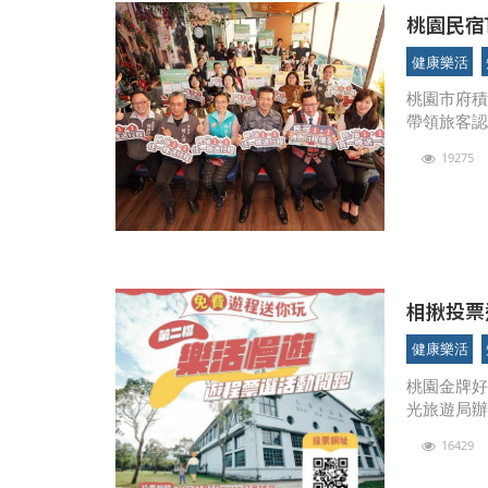
桃園民宿
健康樂活
桃園市府積
帶領旅客
輔導，包括
19275
街可以申
相揪投票
健康樂活
桃園金牌
光旅遊局
活動於10
16429
投票的遊