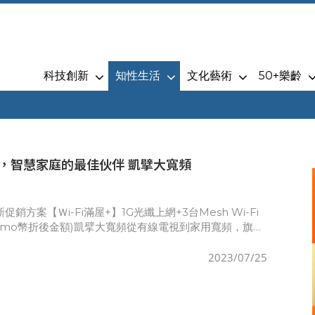
科技創新
知性生活
文化藝術
50+樂齡
，智慧家庭的最佳伙伴 凱擘大寬頻
最新促銷方案【Ｗi-Fi滿屋+】1G光纖上網+3台Mesh Wi-Fi
9(mo幣折後金額)凱擘大寬頻從有線電視到家用寬頻，旗下
有線電視系統台，收視戶達近百萬戶，致力提供
2023/07/25