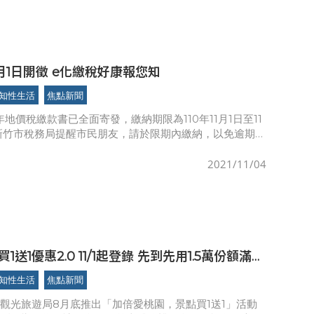
地價稅11月1日開徵 e化繳稅好康報您知
知性生活
焦點新聞
0年地價稅繳款書已全面寄發，繳納期限為110年11月1日至11
新竹市稅務局提醒市民朋友，請於限期內繳納，以免逾期受
稅務局表示，11月開徵之地價稅，係徵收本(110)年1月
2021/11/04
1送1優惠2.0 11/1起登錄 先到先用1.5萬份額滿為
知性生活
焦點新聞
觀光旅遊局8月底推出「加倍愛桃園，景點買1送1」活動