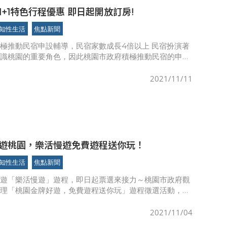
1+1特色行程優惠 即日起開放訂房!
知性生活
焦點新聞
極推動民宿申設輔導，民宿家數成長4倍以上 民宿扮演著
認識桃園的重要角色，因此桃園市政府積極推動民宿的申設
公告9個具人文或歷史風貌相關區域之都市計畫區，讓老
2021/11/11
遊桃園，樂活慢遊免費遊程送你玩！
知性生活
焦點新聞
好遊「樂活慢遊」遊程，即日起票選來接力～桃園市政府觀
辦理「桃園金牌好遊，免費遊程送你玩」遊程徵選活動，本
/15（五）起依遊程主題依序辦理民眾網路票選作業！首波
程主題「
2021/11/04