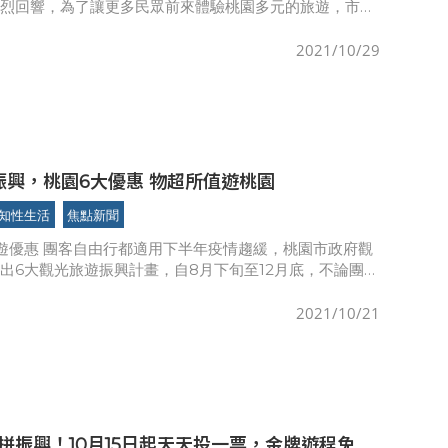
熱烈回響，為了讓更多民眾前來體驗桃園多元的旅遊，市府
出「加倍愛桃園景點買1送1」2.0，加碼1.5萬名補助額度，本
2021/10/29
中央5倍振興，桃園6大優惠 物超所值遊桃園
知性生活
焦點新聞
遊優惠 團客自由行都適用下半年疫情趨緩，桃園市政府觀
出6大觀光旅遊振興計畫，自8月下旬至12月底，不論團體
行旅客皆有優惠方案，更可搭配10月開始發放的中央振興
起使
2021/10/21
拼振興！10月15日起天天投一票，金牌遊程免費