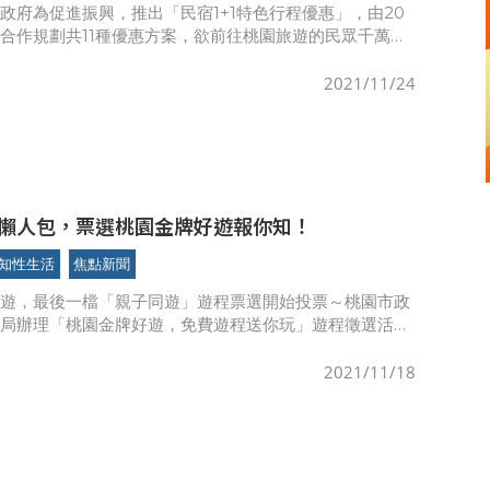
政府為促進振興，推出「民宿1+1特色行程優惠」，由20
合作規劃共11種優惠方案，欲前往桃園旅遊的民眾千萬不
日起至12月6日，民眾上活動網站選出你最喜歡的行程，
將安
2021/11/24
懶人包，票選桃園金牌好遊報你知！
知性生活
焦點新聞
好遊，最後一檔「親子同遊」遊程票選開始投票～桃園市政
遊局辦理「桃園金牌好遊，免費遊程送你玩」遊程徵選活
棒主題遊程「親子同遊」網路票選（16）日開跑，投票時
6日（星
2021/11/18