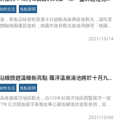
知性生活
焦點新聞
好遊，青春品味遊程票選今日啟動為振興疫後觀光，讓民眾
費體驗桃園優質遊程，桃園市政府觀光旅遊局辦理「桃園金
費遊程送你玩」遊程徵選活動，本活動於10月15日（星期
始辦理民
2021/10/14
遊溫暖新亮點 羅浮溫泉湯池將於十月九
知性生活
焦點新聞
為推廣羅浮地區觀光，自106年於羅浮地區開鑿羅浮一號
07年元月開放羅浮泰雅故事公園泡腳池供遊客使用，當年
區帶來約28萬人次的龐大觀光人潮；為充實遊客溫泉體驗
園新溫
2021/10/06