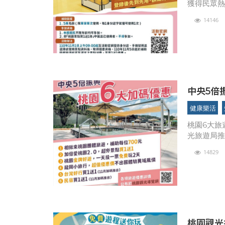
獲得民眾
11月起推
14146
次活動
健康樂活
桃園6大旅
光旅遊局推
旅遊或自由
14829
五倍券一
桃園觀光