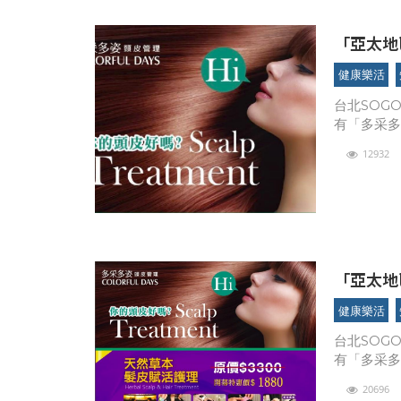
「亞太地區頭皮
旗艦店慶
健康樂活
台北SOG
有「多采多
「多采多姿
12932
「亞太地
店
健康樂活
台北SOG
有「多采多
「多采多姿
20696