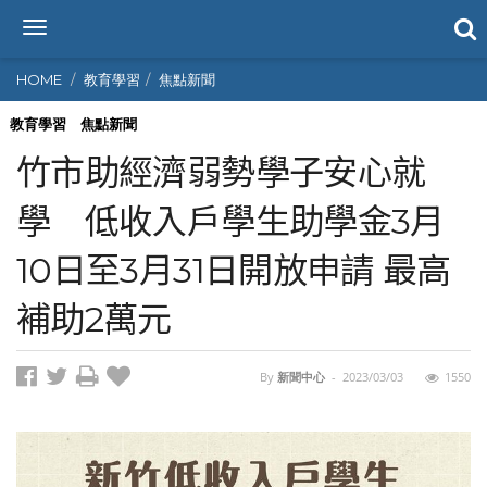
T
o
g
HOME
教育學習
焦點新聞
g
l
教育學習
焦點新聞
e
竹市助經濟弱勢學子安心就
n
a
學 低收入戶學生助學金3月
v
i
10日至3月31日開放申請 最高
g
a
t
補助2萬元
i
o
n
By
新聞中心
-
2023/03/03
1550