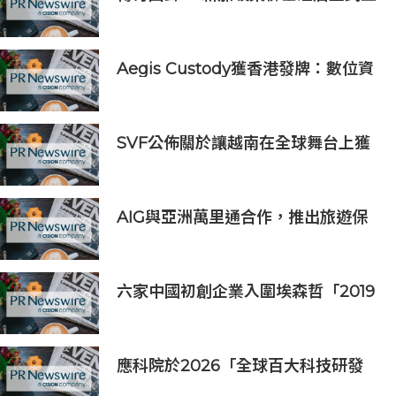
新開業
Aegis Custody獲香港發牌：數位資
產金融服務發展更進一步
SVF公佈關於讓越南在全球舞台上獲
得一席之地的宏大願景
AIG與亞洲萬里通合作，推出旅遊保
險優惠
六家中國初創企業入圍埃森哲「2019
亞太區金融科技創新實驗室」
應科院於2026「全球百大科技研發
獎」中創亞洲最佳成績 三項技術榮膺