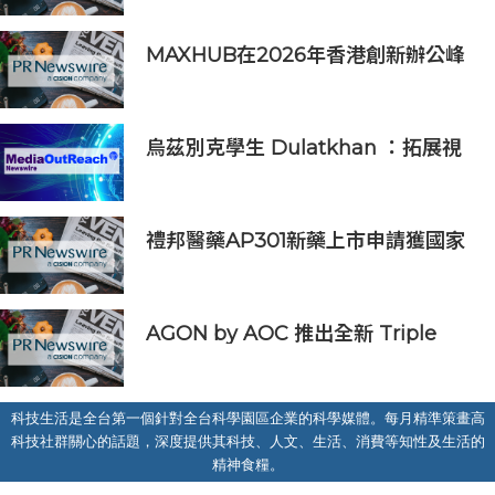
全球百大創新獎項
MAXHUB在2026年香港創新辦公峰
會上展示綜合AI協作解決方案
烏茲別克學生 Dulatkhan ：拓展視
野，在香港中文大學擘劃未來
禮邦醫藥AP301新藥上市申請獲國家
藥監局受理
AGON by AOC 推出全新 Triple
Refresh Rate 電競顯示器
科技生活是全台第一個針對全台科學園區企業的科學媒體。每月精準策畫高
科技社群關心的話題，深度提供其科技、人文、生活、消費等知性及生活的
精神食糧。