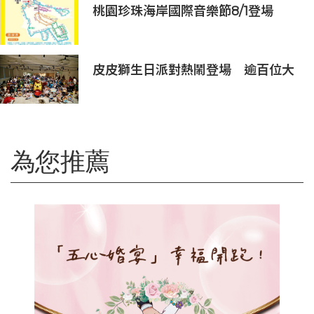
及「長隆小科學家大獎」
桃園珍珠海岸國際音樂節8/1登場
皮皮獅生日派對熱鬧登場 逾百位大
小朋友同歡慶生、邀全台暑假玩竹縣
為您推薦