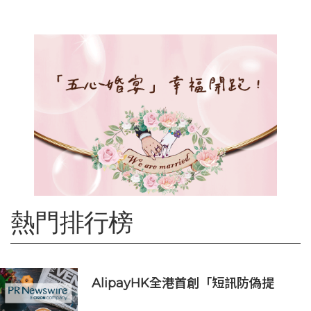
熱門排行榜
AlipayHK全港首創「短訊防偽提
醒」功能 助用戶辨別騙案 聯乘警方