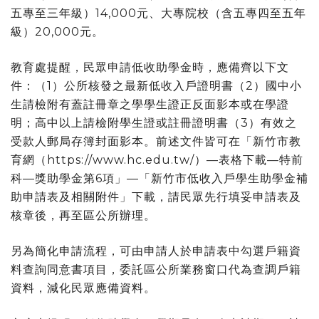
五專至三年級）14,000元、大專院校（含五專四至五年
級）20,000元。
教育處提醒，民眾申請低收助學金時，應備齊以下文
件：（1）公所核發之最新低收入戶證明書（2）國中小
生請檢附有蓋註冊章之學學生證正反面影本或在學證
明；高中以上請檢附學生證或註冊證明書（3）有效之
受款人郵局存簿封面影本。前述文件皆可在「新竹市教
育網（https://www.hc.edu.tw/）—表格下載—特前
科—獎助學金第6項」—「新竹市低收入戶學生助學金補
助申請表及相關附件」下載，請民眾先行填妥申請表及
核章後，再至區公所辦理。
另為簡化申請流程，可由申請人於申請表中勾選戶籍資
料查詢同意書項目，委託區公所業務窗口代為查調戶籍
資料，減化民眾應備資料。