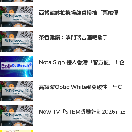
推防騙App Skin帶動全城反詐
亞博館夥拍機場蓮香樓推「票尾優
惠」
茶香雅韻：澳門瑞吉酒吧攜手
Saicho 呈獻期間限定下午茶體驗
Nota Sign 接入香港「智方便」！企
業和居民一站式完成開戶、入職、簽
約
高露潔Optic White®突破性「早C
提亮• 晚C淡色」美白牙齒保養美學
推出首支全新Optic White®高純度
維他命C美白牙膏
Now TV「STEM獎勵計劃2026」正
式開始｜獲長隆度假區全力支持 推出
《主題樂園有趣科學大探索》第二季