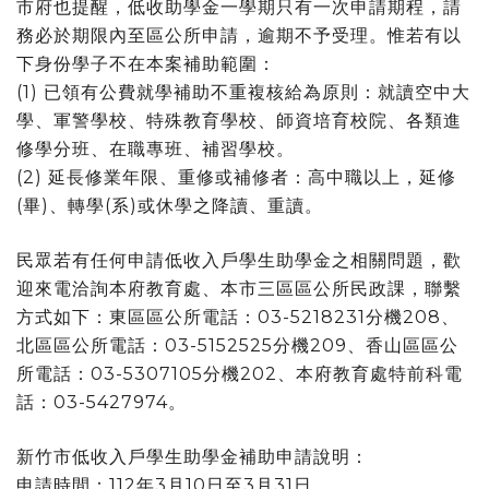
市府也提醒，低收助學金一學期只有一次申請期程，請
務必於期限內至區公所申請，逾期不予受理。惟若有以
下身份學子不在本案補助範圍：
(1) 已領有公費就學補助不重複核給為原則：就讀空中大
學、軍警學校、特殊教育學校、師資培育校院、各類進
修學分班、在職專班、補習學校。
(2) 延長修業年限、重修或補修者：高中職以上，延修
(畢)、轉學(系)或休學之降讀、重讀。
民眾若有任何申請低收入戶學生助學金之相關問題，歡
迎來電洽詢本府教育處、本市三區區公所民政課，聯繫
方式如下：東區區公所電話：03-5218231分機208、
北區區公所電話：03-5152525分機209、香山區區公
所電話：03-5307105分機202、本府教育處特前科電
話：03-5427974。
新竹市低收入戶學生助學金補助申請說明：
申請時間：112年3月10日至3月31日