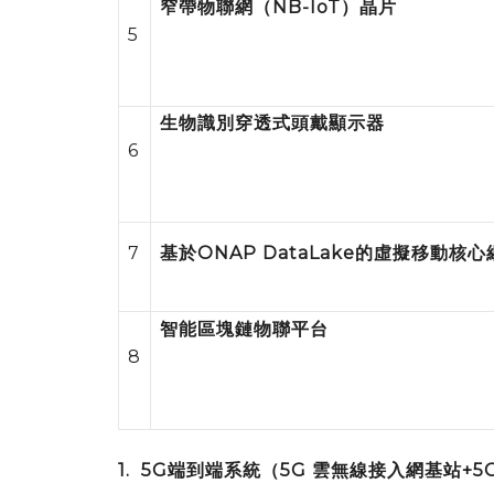
窄帶物聯網（
NB-IoT
）晶片
5
生物識別穿透式頭戴顯示器
6
7
基於
ONAP DataLake
的虛擬移動核心
智能區塊鏈物聯平台
8
1.
5G
端到端系統
（
5G
雲無線接入網基站
+5