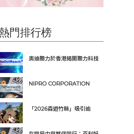
熱門排行榜
奧迪聽力於香港揭開聽力科技
新篇章：隆重推出榮獲國際設
計大獎的 Oticon Zeal 及兒童
專屬 Oticon Play SI 助聽器
NIPRO CORPORATION
ELISIO™-HX 獲得 FDA 510
(k) 許可，向美國推出透析器
「2026森遊竹縣」吸引逾
7300人次挑戰 宜蘭1家4口躋
身前百名完登