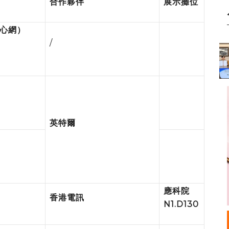
合作夥伴
展示攤位
心網）
/
英特爾
應科院
香港電訊
N1.D130