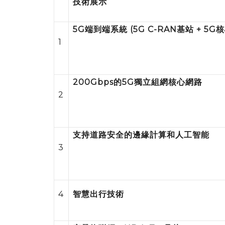
技術展示
5G
端到端系統
(5G C-RAN
基站
+ 5G
核
1
200Gbps
的
5G
獨立組網核心網路
2
支持道路安全的邊緣計算和人工智能
3
4
智慧出行技術