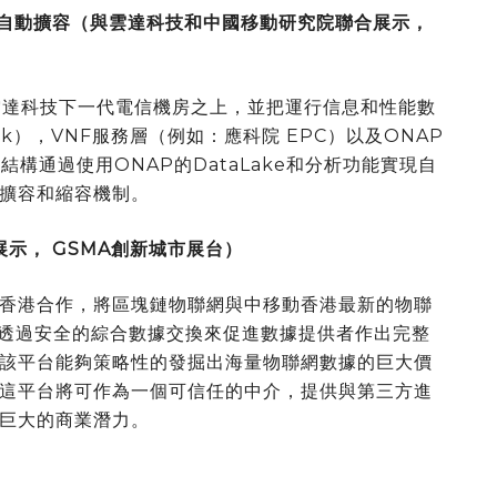
自動擴容（與雲達科技和中國移動研究院聯合展示，
雲達科技下一代電信機房之上，並把運行信息和性能數
ck），VNF服務層（例如：應科院 EPC）以及ONAP
個結構通過使用ONAP的DataLake和分析功能實現自
擴容和縮容機制。
展示，
GSMA
創新城市展
台
）
香港合作，將區塊鏈物聯網與中移動香港最新的物聯
台透過安全的綜合數據交換來促進數據提供者作出完整
該平台能夠策略性的發掘出海量物聯網數據的巨大價
這平台將可作為一個可信任的中介，提供與第三方進
巨大的商業潛力。