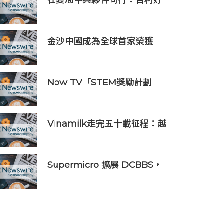
在變局中與夥伴同行：百利好
以知識、信譽與國際視野接軌
全球機遇
金沙中國成為全球首家榮獲
ISO 14001:2026環境管理體系
認證之綜合旅遊休閒企業
Now TV「STEM獎勵計劃
2026」正式開始｜獲長隆度假
區全力支持 推出《主題樂園有
趣科學大探索》第二季及「長
Vinamilk走完五十載征程：越
隆小科學家大獎」
南第二次授予其「勞動英雄」
稱號，為其週年慶典獻上一份
賀禮
Supermicro 擴展 DCBBS，
推出精密工程 AI 機架系列，加
速部署並縮短上線時間