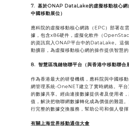
7.
基於
ONAP DataLake
的虛擬移動核心網
中國移動展位）
應科院的虛擬移動核心網路（EPC）部署在
據，包含x86硬件，虛擬化軟件（OpenSta
的資訊寫入ONAP平台中的DataLake。這
動擴容，為虛擬移動核心網的操作提供智慧的
8.
智慧區塊鏈物聯平
台
（與香港中移動聯合
作為香港最大的研發機構，應科院與中國移動
網管理系統-OneNET建立了實時網絡。平
的數據共享。經由連接數據提供者及使用者，
值，解決把物聯網數據轉化成為價值的難題。
行完整的數據交換服務，幫助公司和個人發揮
有關
上海世界移動通信大會