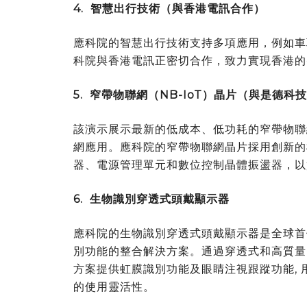
4.
智慧出行技術（與香港電訊合作）
應科院的智慧出行技術支持多項應用，例如車
科院與香港電訊正密切合作，致力實現香港的
5.
窄帶物聯網（
NB-IoT
）晶片（與是德科技
該演示展示最新的低成本、低功耗的窄帶物聯
網應用。應科院的窄帶物聯網晶片
採
用創新的
器、電源管理單元和數位控制晶體振盪器，以
6.
生物識別穿透式頭戴顯示器
應科院的生物識別穿透式頭戴顯示器是全球首
別功能的整合解決方案。通過穿透式和高質量
方案提供虹膜識別功能及眼睛注視跟
蹤
功能,
的使用靈活性。