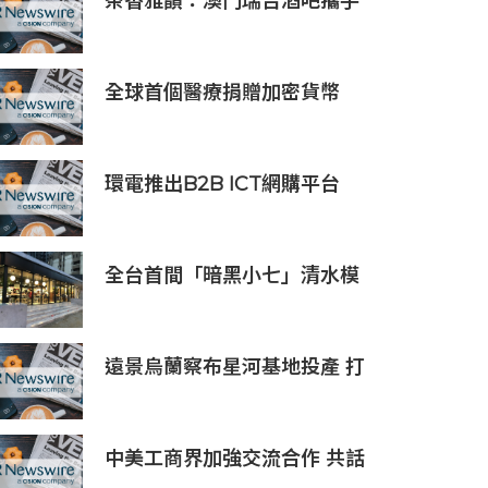
茶香雅韻：澳門瑞吉酒吧攜手
Saicho 呈獻期間限定下午茶體
驗
全球首個醫療捐贈加密貨幣
SDCOIN將在全球第五大交易
所BW.com上線
環電推出B2B ICT網購平台
HGC Marketplace
全台首間「暗黑小七」清水模
建築概念店！竹北新開幕。
遠景烏蘭察布星河基地投產 打
造吉瓦級AI基礎設施新模式
中美工商界加強交流合作 共話
產業鏈供應鏈協同發展新機遇