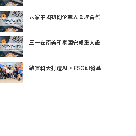
六家中國初創企業入圍埃森哲
「2019亞太區金融科技創新實
驗室」
三一在南美和泰國完成重大設
備交付，全球佈局持續拓展
敏實科大打造AI × ESG研發基
地 啟用AI能源研發中心 助企
業邁向淨零碳排