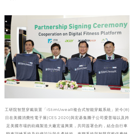
工研院智慧穿戴裝置「iStimUweaR複合式智能穿戴系統」於今(8)
日在美國消費性電子展(CES 2020)與宏碁集團子公司愛普瑞以及跨
足美國市場的紡織製造大廠宏遠興業，共同簽署合約，結合自行車
騎車訓練系統及紡織設計與生產技術，串聯系統與智慧穿戴供應鏈