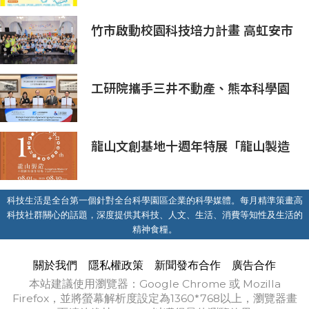
竹市啟動校園科技培力計畫 高虹安市
長：半導體與無人機課程培育未來科
技人才
工研院攜手三井不動產、熊本科學園
區 助臺灣產業深化臺日技術合作 拓
展半導體供應鏈與應用市場商機
龍山文創基地十週年特展「龍山製造
10+」八月盛大展出
科技生活是全台第一個針對全台科學園區企業的科學媒體。每月精準策畫高
科技社群關心的話題，深度提供其科技、人文、生活、消費等知性及生活的
精神食糧。
關於我們
隱私權政策
新聞發布合作
廣告合作
本站建議使用瀏覽器：Google Chrome 或 Mozilla
Firefox，並將螢幕解析度設定為1360*768以上，瀏覽器畫