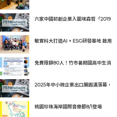
築
六家中國初創企業入圍埃森哲「2019
亞太區金融科技創新實驗室」
敏實科大打造AI × ESG研發基地 啟用
AI能源研發中心 助企業邁向淨零碳
排
免費限額80人！竹市暑期國高中生消
防體驗營6/8開放報名
2025年中小微企業出口展圓滿落幕，
吸引逾63,000名參觀者，簽署9,060
萬美元出口合同
桃園珍珠海岸國際音樂節8/1登場