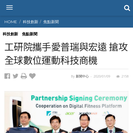
T
o
g
HOME
科技創新
焦點新聞
g
l
科技創新
焦點新聞
e
工研院攜手愛普瑞與宏遠 搶攻
n
a
全球數位運動科技商機
v
i
g
By
新聞中心
-
2020/01/09
2158
a
t
i
o
n