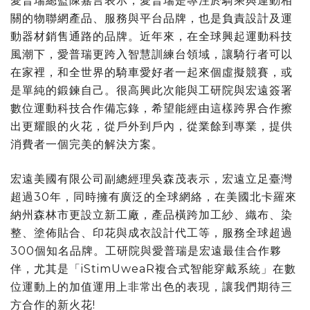
愛普瑞總監陳嘉言表示，愛普瑞是專注於騎乘與運動相
關的物聯網產品、服務與平台品牌，也是負責設計及運
動器材銷售通路的品牌。近年來，在全球興起運動科技
風潮下，愛普瑞更跨入智慧訓練台領域，讓騎行者可以
在家裡，和全世界的騎車愛好者一起來個虛擬競賽，或
是單純的鍛鍊自己。很高興此次能與工研院與宏遠簽署
數位運動科技合作備忘錄，希望能經由這樣跨界合作擦
出更耀眼的火花，從戶外到戶內，從業餘到專業，提供
消費者一個完美的解決方案。
宏遠美國有限公司副總經理吳森茂表示，宏遠立足臺灣
超過30年，同時擁有廣泛的全球網絡，在美國北卡羅來
納州森林市更設立新工廠，產品橫跨加工紗、織布、染
整、塗佈貼合、印花與成衣設計代工等，服務全球超過
300個知名品牌。工研院與愛普瑞是宏遠最佳合作夥
伴，尤其是「iStimUweaR複合式智能穿戴系統」在數
位運動上的加值運用上非常出色的表現，讓我們期待三
方合作的新火花!