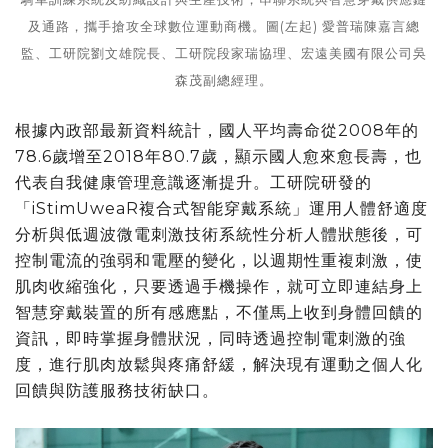
及通路，攜手搶攻全球數位運動商機。圖(左起) 愛普瑞陳嘉言總
監、工研院劉文雄院長、工研院段家瑞協理、宏遠美國有限公司吳
森茂副總經理。
根據內政部最新資料統計，國人平均壽命從2008年的
78.6歲增至2018年80.7歲，顯示國人愈來愈長壽，也
代表自我健康管理意識逐漸提升。工研院研發的
「iStimUweaR複合式智能穿戴系統」運用人體舒適度
分析與低週波微電刺激技術系統性分析人體狀態後，可
控制電流的強弱和電壓的變化，以週期性重複刺激，使
肌肉收縮強化，只要透過手機操作，就可立即連結身上
智慧穿戴裝置的所有感應點，不僅馬上收到身體回饋的
資訊，即時掌握身體狀況，同時透過控制電刺激的強
度，進行肌肉放鬆與疼痛舒緩，解決現有運動之個人化
回饋與防護服務技術缺口。