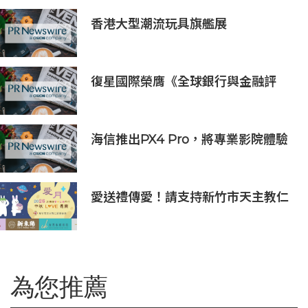
香港大型潮流玩具旗艦展
《Amazing Toy Show》首度登陸
東南亞
復星國際榮膺《全球銀行與金融評
論》三項大獎，ESG、企業社會責任
及品牌實力再獲國際權威認可
海信推出PX4 Pro，將專業影院體驗
搬進家庭
愛送禮傳愛！請支持新竹市天主教仁
愛基金會2026中秋義賣
為您推薦