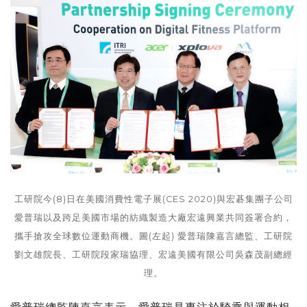
工研院今(8)日在美國消費性電子展(CES 2020)與宏碁集團子公司
愛普瑞以及跨足美國市場的紡織製造大廠宏遠興業共同簽署合約，
攜手搶攻全球數位運動商機。圖(左起) 愛普瑞陳嘉言總監、工研院
劉文雄院長、工研院段家瑞協理、宏遠美國有限公司吳森茂副總經
理。