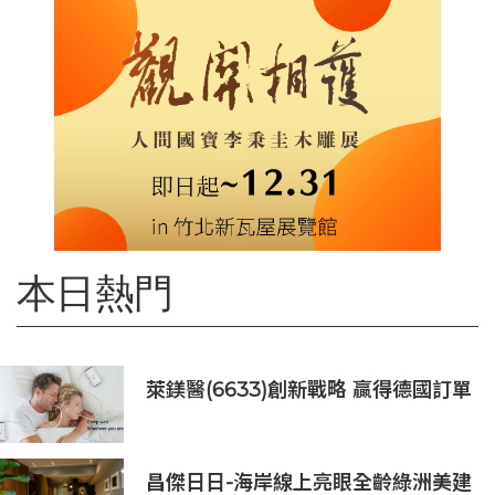
本日熱門
萊鎂醫(6633)創新戰略 贏得德國訂單
銷售
昌傑日日-海岸線上亮眼全齡綠洲美建