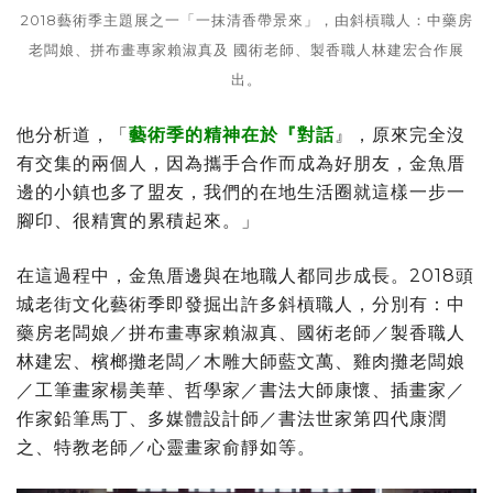
2018藝術季主題展之一「一抹清香帶景來」，由斜槓職人：中藥房
老闆娘、拼布畫專家賴淑真及 國術老師、製香職人林建宏合作展
出。
他分析道，「
藝術季的精神在於『對話
』，原來完全沒
有交集的兩個人，因為攜手合作而成為好朋友，金魚厝
邊的小鎮也多了盟友，我們的在地生活圈就這樣一步一
腳印、很精實的累積起來。」
在這過程中，金魚厝邊與在地職人都同步成長。2018頭
城老街文化藝術季即發掘出許多斜槓職人，分別有：中
藥房老闆娘／拼布畫專家賴淑真、國術老師／製香職人
林建宏、檳榔攤老闆／木雕大師藍文萬、雞肉攤老闆娘
／工筆畫家楊美華、哲學家／書法大師康懷、插畫家／
作家鉛筆馬丁、多媒體設計師／書法世家第四代康潤
之、特教老師／心靈畫家俞靜如等。