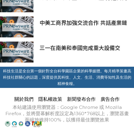
級AI基礎設施新模式
中美工商界加強交流合作 共話產業鏈
供應鏈協同發展新機遇
三一在南美和泰國完成重大設備交
付，全球佈局持續拓展
科技生活是全台第一個針對全台科學園區企業的科學媒體。每月精準策畫高
科技社群關心的話題，深度提供其科技、人文、生活、消費等知性及生活的
精神食糧。
關於我們
隱私權政策
新聞發布合作
廣告合作
本站建議使用瀏覽器：Google Chrome 或 Mozilla
Firefox，並將螢幕解析度設定為1360*768以上，瀏覽器畫
面縮放維持100%，以獲得最佳瀏覽效果