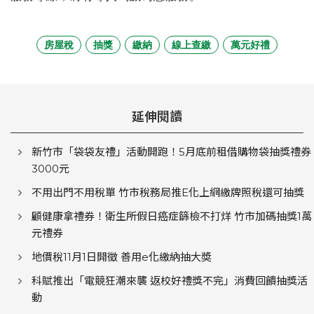
房屋稅
抽獎
繳納
線上查繳
萬元好禮
延伸閱讀
新竹市「袋袋友禮」活動開跑！5月底前租借購物袋抽獎禮券
3000元
不用出門不用稅單 竹市稅務局推E化上網繳牌照稅還可抽獎
顧健康拿禮券！衛生所假日癌症篩檢不打烊 竹市加碼抽獎1萬
元禮券
地價稅11月1日開徵 善用e化繳納抽大奬
科賦推出「電競狂潮來襲 返校好禮獎不完」消費回饋抽獎活
動