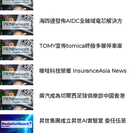
首個RWA全流程閉環生態落地
海四達發佈AIDC全鏈域電芯解決方
案
TOMY宣佈tomica終極多層停車庫
將於2026年9月起在10個亞洲市場上
市 首個官方粉絲社群定於10月上線
暖哇科技榮獲 InsuranceAsia News
2026 中國區「數碼轉型卓越獎」
廣汽成為切爾西足球俱樂部中國香港
和馬來西亞季前巡迴賽官方合作夥伴
昇世集團成立昇世AI實驗室 委任伍景
輝博士為集團首席科學家 加速AI原生