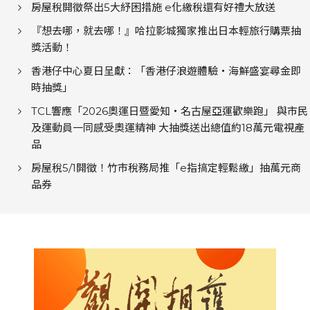
房屋稅開徵祭出5大紓困措施 e化繳稅還有好禮大放送
『想去哪，就去哪！』哈拉影城獨家推出日本輕旅行購票抽
獎活動！
香港仔中心夏日呈獻：「香港仔浪遊體驗・海鮮盛宴尋金即
時抽獎」
TCL響應「2026奧運日暨愛知‧名古屋亞運歡樂跑」 與市民
及運動員一同感受奧運精神 大抽獎送出總值約18萬元電視產
品
房屋稅5/1開徵！竹市稅務局推「e指搞定輕鬆繳」抽萬元商
品券