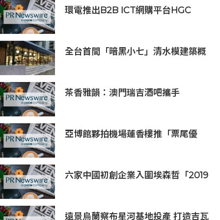
環電推出B2B ICT網購平台HGC
Marketplace
全台首間「暗黑小七」清水模建築概
念店！竹北新開幕。
茶香雅韻：澳門瑞吉酒吧攜手
Saicho 呈獻期間限定下午茶體驗
亞博館夥拍機場蓮香樓推「票尾優
惠」
六家中國初創企業入圍埃森哲「2019
亞太區金融科技創新實驗室」
遠景烏蘭察布星河基地投產 打造吉瓦