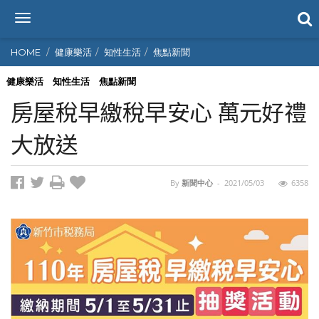
T
o
g
HOME
健康樂活
知性生活
焦點新聞
g
l
健康樂活
知性生活
焦點新聞
e
房屋稅早繳稅早安心 萬元好禮
n
a
大放送
v
i
g
By
新聞中心
-
2021/05/03
6358
a
t
i
o
n