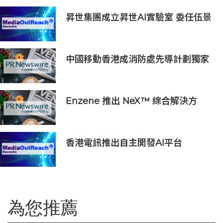
昇世集團成立昇世AI實驗室 委任伍景
輝博士為集團首席科學家 加速AI原生
財富管理發展
中國移動香港成消防處先導計劃獨家
物聯網服務及系統供應商
Enzene 推出 NeX™ 綜合解決方
案， 助力實現具成本效益、高產率的
本地生物製造
香港電訊推出自主開發AI平台
HKT.AI 一站式匯聚全球多種AI資源
助力香港實現「全民AI」
為您推薦