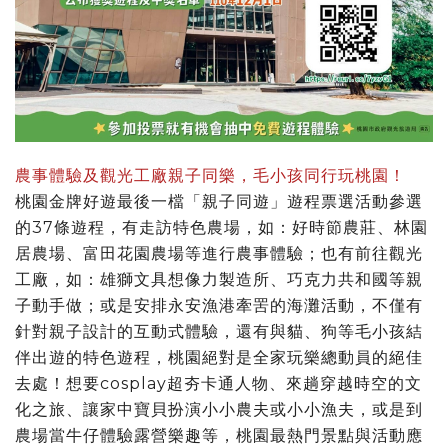
農事體驗及觀光工廠親子同樂，毛小孩同行玩桃園！
桃園金牌好遊最後一檔「親子同遊」遊程票選活動參選
的37條遊程，有走訪特色農場，如：好時節農莊、林園
居農場、富田花園農場等進行農事體驗；也有前往觀光
工廠，如：雄獅文具想像力製造所、巧克力共和國等親
子動手做；或是安排永安漁港牽罟的海灘活動，不僅有
針對親子設計的互動式體驗，還有與貓、狗等毛小孩結
伴出遊的特色遊程，桃園絕對是全家玩樂總動員的絕佳
去處！想要cosplay超夯卡通人物、來趟穿越時空的文
化之旅、讓家中寶貝扮演小小農夫或小小漁夫，或是到
農場當牛仔體驗露營樂趣等，桃園最熱門景點與活動應