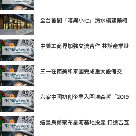
Marketplace
全台首間「暗黑小七」清水模建築概
念店！竹北新開幕。
中美工商界加強交流合作 共話產業鏈
供應鏈協同發展新機遇
三一在南美和泰國完成重大設備交
付，全球佈局持續拓展
六家中國初創企業入圍埃森哲「2019
亞太區金融科技創新實驗室」
遠景烏蘭察布星河基地投產 打造吉瓦
級AI基礎設施新模式