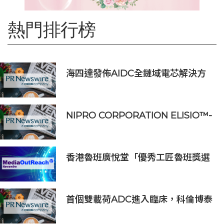
熱門排行榜
海四達發佈AIDC全鏈域電芯解決方
案
NIPRO CORPORATION ELISIO™-
HX 獲得 FDA 510 (k) 許可，向美國
推出透析器
香港魯班廣悅堂「優秀工匠魯班獎選
舉2026」頒獎典禮暨魯班先師寶誕
晚宴圓滿舉行
首個雙載荷ADC進入臨床，科倫博泰
SKB565獲臨床試驗批准通知書