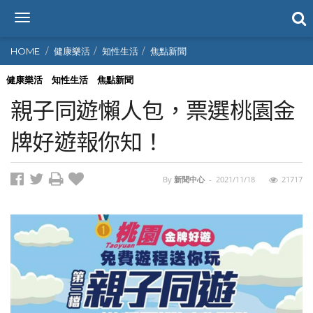
T
o
g
HOME
健康樂活
知性生活
焦點新聞
g
l
健康樂活
知性生活
焦點新聞
e
親子同遊懶人包，票選桃園金
n
a
牌好遊報你知！
v
i
g
By
新聞中心
-
2021/11/18
21717
a
t
i
o
n