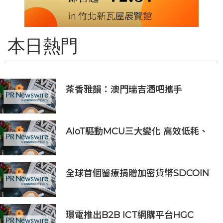
本日熱門
茶香雅韻：澳門瑞吉酒吧攜手
Saicho 呈獻期間限定下午茶體驗
AIoT驅動MCU三大變化 高效低耗、
安全感、AI 功能
全球首個醫療捐贈加密貨幣SDCOIN
將在全球第五大交易所BW.com上線
環電推出B2B ICT網購平台HGC