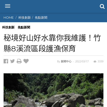
T
o
g
HOME
科技創新
焦點新聞
g
l
科技創新
焦點新聞
e
秘境好山好水靠你我維護！竹
n
a
縣8溪流區段護漁保育
v
i
g
By
新聞中心
-
2022/03/17
3339
a
t
i
o
n