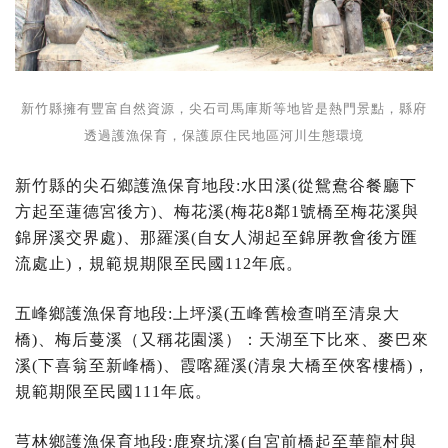
新竹縣擁有豐富自然資源，尖石司馬庫斯等地皆是熱門景點，縣府
透過護漁保育，保護原住民地區河川生態環境
新竹縣的尖石鄉護漁保育地段:水田溪(從鴛鴦谷餐廳下
方起至蓮德宮後方)、梅花溪(梅花8鄰1號橋至梅花溪與
錦屏溪交界處)、那羅溪(自女人湖起至錦屏教會後方匯
流處止)，規範規期限至民國112年底。
五峰鄉護漁保育地段:上坪溪(五峰舊檢查哨至清泉大
橋)、梅后蔓溪（又稱花園溪）：天湖至下比來、麥巴來
溪(下喜翁至新峰橋)、霞喀羅溪(清泉大橋至俠客樓橋)，
規範期限至民國111年底。
芎林鄉護漁保育地段:鹿寮坑溪(自宮前橋起至華龍村與