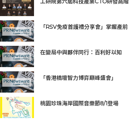
工研院第六屆科技產業CTO研發高階
主管班開放報名 匯聚業界頂尖專家
傳授專業秘訣
「RSV免疫首護禮分享會」掌握產前
免疫黃金期 守護初生BB第一步
在變局中與夥伴同行：百利好以知
識、信譽與國際視野接軌全球機遇
「香港橋壇智力博弈巔峰盛會」
桃園珍珠海岸國際音樂節8/1登場