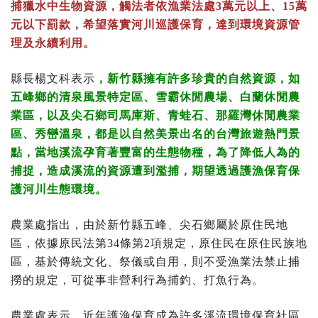
捕獵水中生物資源，觸法者依漁業法處3萬元以上、15萬
元以下罰款，希望落實河川巡護保育，達到環境資源管
理及永續利用。
縣長楊文科表示
，新竹縣擁有許多珍貴的自然資源，如
五峰鄉的清泉風景特定區、雪霸休閒農場、白蘭休閒農
業區，以及尖石鄉司馬庫斯、青蛙石、那羅灣休閒農業
區、秀巒溫泉，都是以自然美景出名的台灣旅遊熱門景
點，當地溪流孕育著豐富的生態物種，為了降低人為的
捕捉，造成溪流的資源遭到濫捕，期望透過護漁保育保
護河川生態環境。
農業處指出，由於新竹縣五峰、尖石鄉屬於原住民地
區，依據原民法第34條第2項規定，原住民在原住民族地
區，基於傳統文化、祭儀或自用，則不受漁業法禁止捕
撈的規定，可從事非營利行為捕釣、打魚行為。
農業處表示，近年護漁保育成為許多溪流環境保育社區