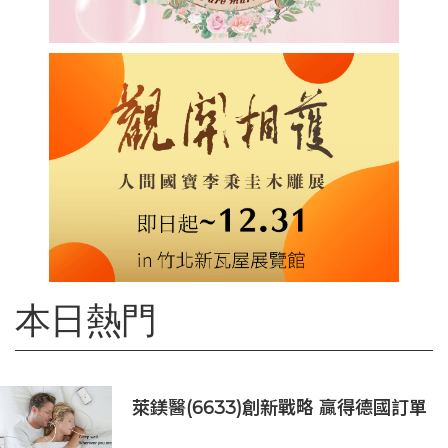
本日熱門
萊鎂醫(6633)創新戰略 贏得德國訂單
銷售