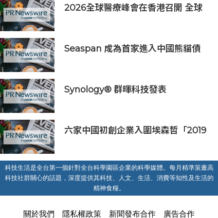
2026全球醫療峰會在香港召開 全球
醫療健康力量共議：讓突破真正抵達
患者
Seaspan 成為首家進入中國熊貓債
券市場的國際船東及營運商
Synology® 群暉科技發表
DiskStation neo+ 系列，以低入手
門檻享有高效能體驗
六家中國初創企業入圍埃森哲「2019
亞太區金融科技創新實驗室」
科技生活是全台第一個針對全台科學園區企業的科學媒體。每月精準策畫高
科技社群關心的話題，深度提供其科技、人文、生活、消費等知性及生活的
精神食糧。
關於我們
隱私權政策
新聞發布合作
廣告合作