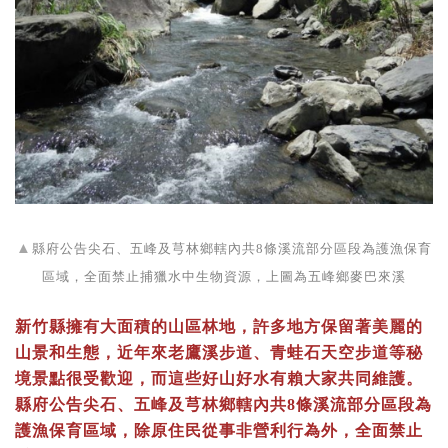
▲
縣府公告尖石、五峰及芎林鄉轄內共8條溪流部分區段為護漁保育
區域，全面禁止捕獵水中生物資源，上圖為五峰鄉麥巴來溪
新竹縣擁有大面積的山區林地，許多地方保留著美麗的
山景和生態，近年來老鷹溪步道、青蛙石天空步道等秘
境景點很受歡迎，而這些好山好水有賴大家共同維護。
縣府公告尖石、五峰及芎林鄉轄內共8條溪流部分區段為
護漁保育區域，除原住民從事非營利行為外，全面禁止