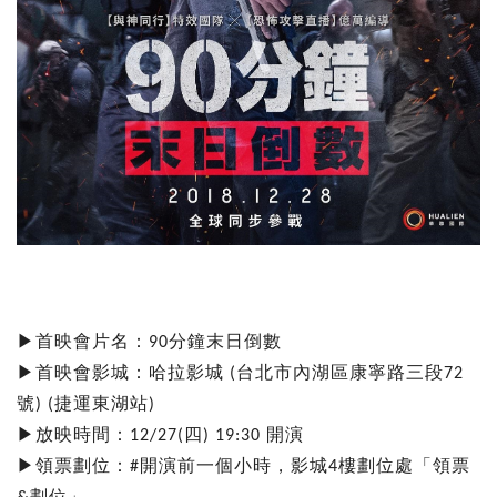
首映會片名：
分鐘末日倒數
▶
90
首映會影城：哈拉影城
台北市內湖區康寧路三段
▶
(
72
號
捷運東湖站
) (
)
放映時間：
四
開演
▶
12/27(
) 19:30
領票劃位：
開演前一個小時，影城
樓劃位處
領票
▶
「
#
4
劃位
」