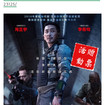
23125/