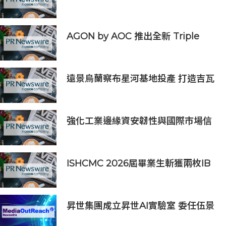
券市場的國際船東及營運商
AGON by AOC 推出全新 Triple
Refresh Rate 電競顯示器
遠景烏蘭察布星河基地投產 打造吉瓦
級AI基礎設施新模式
強化工業邊緣資安韌性與國際市場信
任 Moxa UC 系列工業電腦取得
DEKRA 德凱 IEC 62443-4-2
Security Level 2 工控網路安全證書
ISHCMC 2026屆畢業生斬獲兩枚IB
滿分，年級平均分達34.5分
昇世集團成立昇世AI實驗室 委任伍景
輝博士為集團首席科學家 加速AI原生