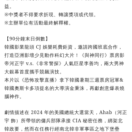
益。
※中獎者不得要求折現、轉讓獎項或代領。
※主辦單位有活動最終解釋權。
【90分鐘末日倒數】
韓國影業龍頭 CJ 娛樂耗費鉅資，邀請跨國班底合作，
打造亞洲影壇少見動作科幻大片！《與神同行》票房影
帝河正宇 v.s.《非常警探》人氣巨星李善均，兩大男神
大銀幕首度攜手競飆演技。
本片以《恐怖攻擊直播》拿下韓國暑期三週票房冠軍&
韓國奧斯卡多項提名的大導演金秉洙，再獻創意爆表燒
腦神作。
劇情描述在 2024 年的美國總統大選當天，Ahab（河正
宇 飾）所帶領的傭兵部隊承接 CIA 秘密任務，綁架北
韓政要，然而在任務行經南北韓非軍事區之地下堡壘