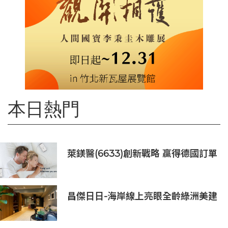
本日熱門
萊鎂醫(6633)創新戰略 贏得德國訂單
銷售
昌傑日日-海岸線上亮眼全齡綠洲美建
築