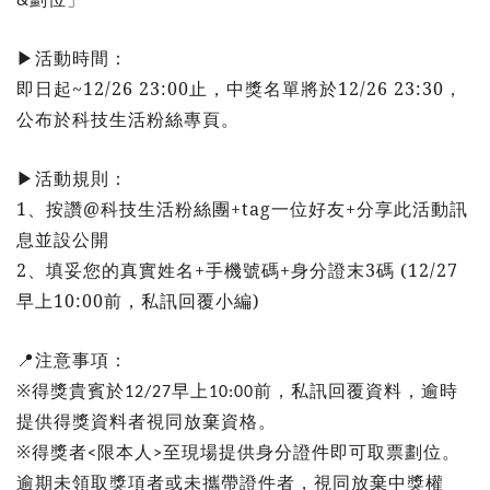
&
活動時間：
▶
即日起~12/26 23:00止，中獎名單將於12/26 23:30，
公布於科技生活粉絲專頁。
活動規則：
▶
1
、按讚@科技生活粉絲團+tag一位好友+分享此活動訊
息並設公開
2
、填妥您的真實姓名+手機號碼+身分證末3碼 (12/27
早上10:00前，私訊回覆小編)
注意事項：
📍
※得獎貴賓於
早上
前，私訊回覆資料，逾時
12/27
10:00
提供得獎資料者視同放棄資格。
※得獎者
限本人
至現場提供身分證件即可取票劃位。
<
>
逾期未領取獎項者或未攜帶證件者，視同放棄中獎權