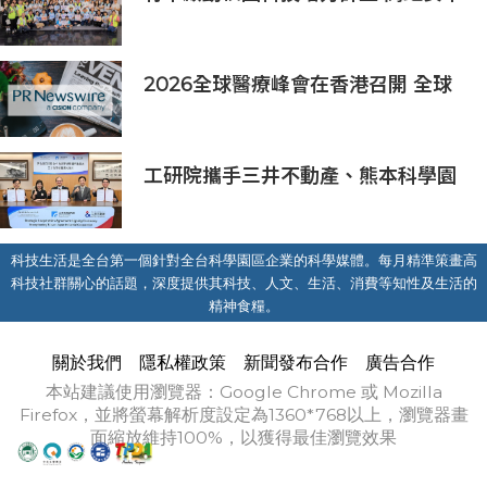
長：半導體與無人機課程培育未來科
技人才
2026全球醫療峰會在香港召開 全球
醫療健康力量共議：讓突破真正抵達
患者
工研院攜手三井不動產、熊本科學園
區 助臺灣產業深化臺日技術合作 拓
展半導體供應鏈與應用市場商機
科技生活是全台第一個針對全台科學園區企業的科學媒體。每月精準策畫高
科技社群關心的話題，深度提供其科技、人文、生活、消費等知性及生活的
精神食糧。
關於我們
隱私權政策
新聞發布合作
廣告合作
本站建議使用瀏覽器：Google Chrome 或 Mozilla
Firefox，並將螢幕解析度設定為1360*768以上，瀏覽器畫
面縮放維持100%，以獲得最佳瀏覽效果