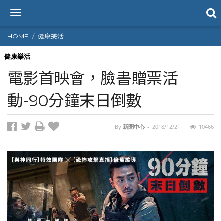
T
o
g
HOME
健康樂活
g
l
健康樂活
e
電影首映會，臉書贈票活
n
a
動-90分鐘末日倒數
v
i
g
By
新聞中心
-
2018/12/21
10466
a
t
i
o
n