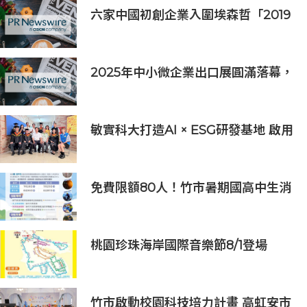
六家中國初創企業入圍埃森哲「2019
亞太區金融科技創新實驗室」
2025年中小微企業出口展圓滿落幕，
吸引逾63,000名參觀者，簽署9,060
萬美元出口合同
敏實科大打造AI × ESG研發基地 啟用
AI能源研發中心 助企業邁向淨零碳
排
免費限額80人！竹市暑期國高中生消
防體驗營6/8開放報名
桃園珍珠海岸國際音樂節8/1登場
竹市啟動校園科技培力計畫 高虹安市