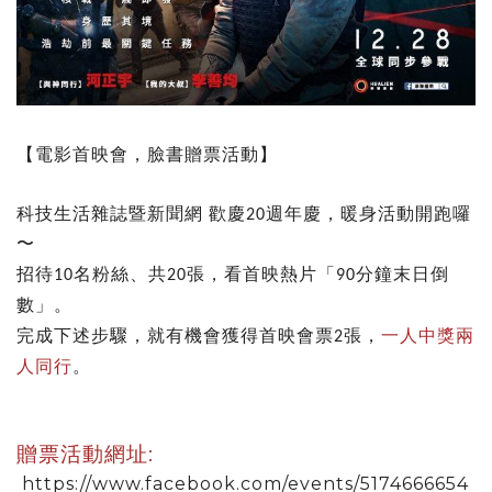
【電影首映會，臉書贈票活動】
科技生活雜誌暨新聞網
歡慶
週年慶，暖身活動開跑囉
20
〜
招待
名粉絲、共
張，看首映熱片
分鐘末日倒
「
10
20
90
數
。
」
完成下述步驟，就有機會獲得首映會票
張，
一人中獎兩
2
人同行
。
贈票活動網址:
https://www.facebook.com/events/5174666654