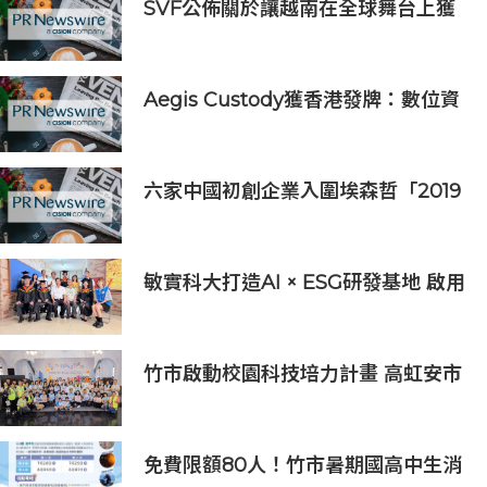
SVF公佈關於讓越南在全球舞台上獲
得一席之地的宏大願景
Aegis Custody獲香港發牌：數位資
產金融服務發展更進一步
六家中國初創企業入圍埃森哲「2019
亞太區金融科技創新實驗室」
敏實科大打造AI × ESG研發基地 啟用
AI能源研發中心 助企業邁向淨零碳
排
竹市啟動校園科技培力計畫 高虹安市
長：半導體與無人機課程培育未來科
技人才
免費限額80人！竹市暑期國高中生消