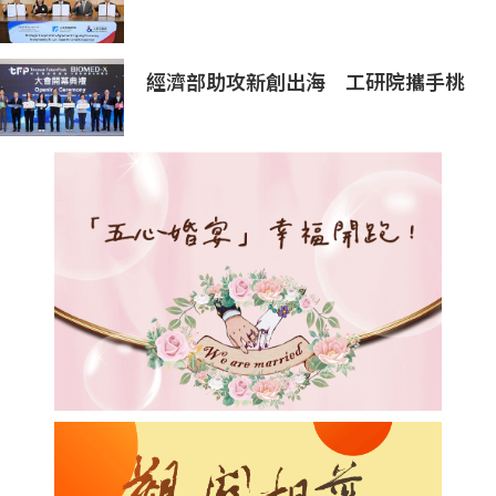
區 助臺灣產業深化臺日技術合作 拓
展半導體供應鏈與應用市場商機
經濟部助攻新創出海 工研院攜手桃
園打造跨域創新平台 匯聚逾200家
新創、40家產業夥伴共拓全球商機