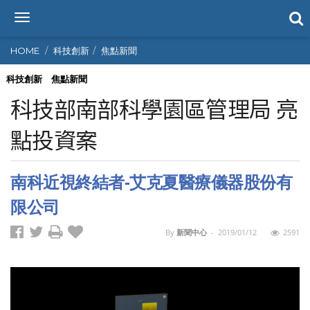
T
o
g
HOME
科技創新
焦點新聞
g
l
科技創新
焦點新聞
e
科技部南部科學園區管理局 亮
n
a
點投資案
v
i
g
南科近視終結者-艾克夏醫療儀器股份有
a
t
限公司
i
o
By
新聞中心
-
2019/01/12
2591
n