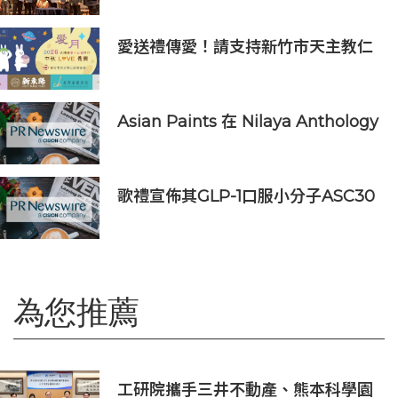
愛送禮傳愛！請支持新竹市天主教仁
愛基金會2026中秋義賣
Asian Paints 在 Nilaya Anthology
呈獻「Colour As Continuum」----
一場歷時一個月，深入探討色彩、物
料及收藏級設計的藝術之旅
歌禮宣佈其GLP-1口服小分子ASC30
啟動全球III期臨床研究，並公佈其同
類首創口服小分子GLP-1/GIP/胰澱素
固定劑量復方制劑的積極臨床前數據
為您推薦
工研院攜手三井不動產、熊本科學園