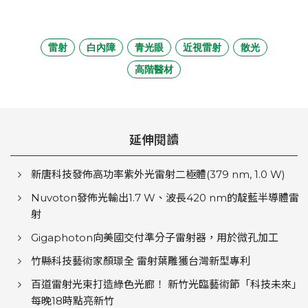
雷射
白內障
青光眼
近視雷射
散光
高階醫材
延伸閱讀
新唐科技發佈高功率紫外光雷射二極體(379 nm, 1.0 W)
Nuvoton發佈光輸出1.7 W、波長420 nm的靛藍半導體雷
射
Gigaphoton向美國交付準分子雷射器，用於微孔加工
竹縣科技藝術家顏璟全 雷射葉雕獲台灣新型專利
百道雷射光束打造綠色光廊！ 新竹光臨藝術節「科技未來」
每晚18時點亮新竹