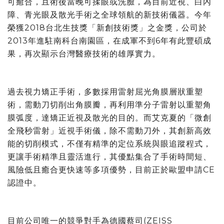
可癒合，且術後當晚可揉眼或洗臉，為目前近視、白內
障、青光眼及散光手術之全球領航的新技術儀器。今年
榮獲2018台北生技獎「新創技術獎」之金獎，公司於
2013年進駐南科台南園區，在成軍不到6年有此豐碩成
果，再次顯示台灣醫療技術的雄厚實力。
過去視力矯正手術，多數採用雷射屈光角膜層狀重塑
術，需動刀切削出角膜瓣，再利用準分子雷射以重塑角
膜弧度，達矯正近視及散光的目的。而艾克夏的「微創
全飛秒雷射」近視手術儀，除不需動刀外，其創新高效
能的切削模式，不僅有精準的定位系統與眼追蹤程式，
更讓手術精準且靈活進行，其優點集合了手術時間短、
風險低且癒合更快速等多項優勢，目前正於歐盟申請CE
認證中。
目前公司唯一的競爭對手為德國蔡司(ZEISS