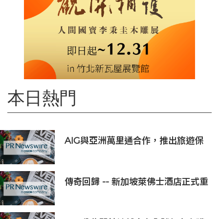
本日熱門
AIG與亞洲萬里通合作，推出旅遊保
險優惠
傳奇回歸 -- 新加坡萊佛士酒店正式重
新開業