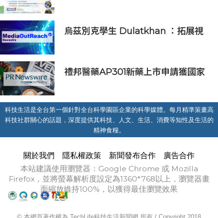
防體驗營6/8開放報名
烏茲別克學生 Dulatkhan ：拓展視
野，在香港中文大學擘劃未來
禮邦醫藥AP301新藥上市申請獲國家
藥監局受理
科技生活是全台第一個針對全台科學園區企業的科學媒體。每月精準策畫高
科技社群關心的話題，深度提供其科技、人文、生活、消費等知性及生活的
精神食糧。
關於我們
隱私權政策
新聞發布合作
廣告合作
本站建議使用瀏覽器：Google Chrome 或 Mozilla
Firefox，並將螢幕解析度設定為1360*768以上，瀏覽器畫
面縮放維持100%，以獲得最佳瀏覽效果
© 本網頁著作權為 TechLife科技生活新聞網 所有 / Copyright 2018