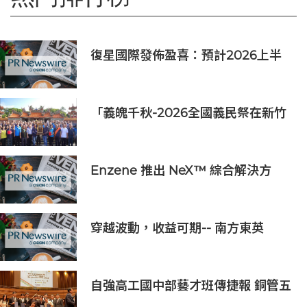
復星國際發佈盈喜：預計2026上半
年歸母淨利潤約人民幣15億至人民幣
18億元
「義魄千秋-2026全國義民祭在新竹
縣」恭迎義民爺 義民祭典正式登場
Enzene 推出 NeX™ 綜合解決方
案， 助力實現具成本效益、高產率的
本地生物製造
穿越波動，收益可期-- 南方東英
KOSPI 200備兌認購期權主動型ETF
(3537.HK) 明日於香港交易所上市
自強高工國中部藝才班傳捷報 銅管五
重奏勇奪新加坡國際管樂大賽銀獎