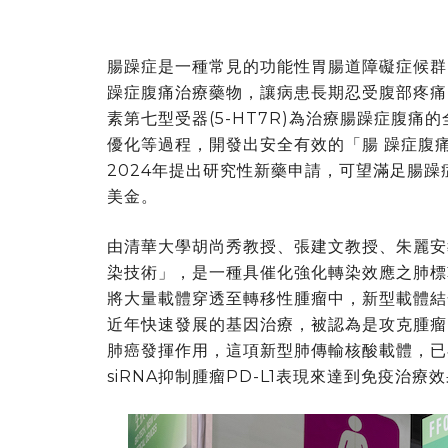
腸躁症是一種常見的功能性胃腸道障礙症候群
躁症腹痛治療藥物，讓病患長期忍受腹部疼痛
素第七型受器(5-HT7R)為治療腸躁症腹
優化等過程，開發出安全有效的「腸 躁症腹痛
2024年提出研究性新藥申請，可望滿足腸躁
美金。
由清華大學胡尚秀教授、張建文教授、朱麗安
染技術」，是一種具催化強化轉染效應之肺標
將大量載體穿透至轉移性腫瘤中，新型載體結合
近年快速發展的基因治療，被認為是攻克腫瘤
肺癌發揮作用，這項新型肺傳輸核酸載體，已
siRNA抑制腫瘤PD-L1表現來達到免疫治療