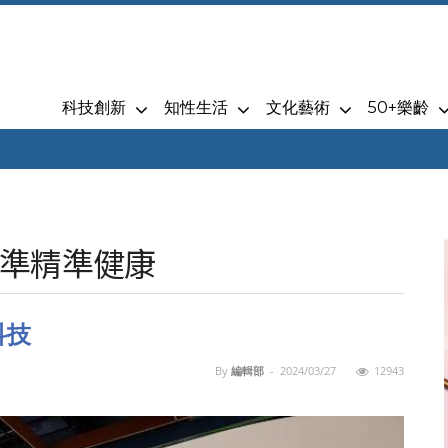
科技創新
知性生活
文化藝術
50+樂齡
準精準健康
科技
By
編輯部
-
2024/03/27
12943