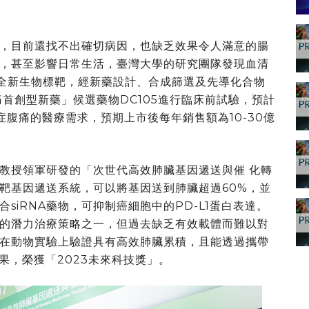
，目前還找不出確切病因，也缺乏效果令人滿意的腸
，甚至影響日常生活，臺灣大學的研究團隊發現血清
痛的全新生物標靶，經新藥設計、合成篩選及先導化合物
首創型新藥」候選藥物DC105進行臨床前試驗，預計
症腹痛的醫療需求，預期上市後每年銷售額為10-30億
教授領軍研發的「次世代高效肺臟基因遞送與催 化轉
靶基因遞送系統，可以將基因送到肺臟超過60%，並
siRNA藥物，可抑制癌細胞中的PD-L1蛋白表達。
的潛力治療策略之一，但過去缺乏有效載體而難以對
在動物實驗上驗證具有高效肺臟累積，且能透過攜帶
效果，榮獲「2023未來科技獎」。