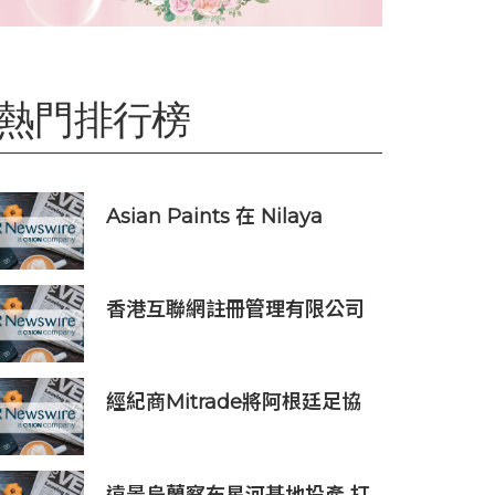
熱門排行榜
Asian Paints 在 Nilaya
Anthology 呈獻「Colour As
Continuum」----一場歷時一
個月，深入探討色彩、物料及
香港互聯網註冊管理有限公司
收藏級設計的藝術之旅
透過「數碼無障礙嘉許計劃」
推動科技向善 助企業實踐數碼
無障礙與社會責任
經紀商Mitrade將阿根廷足協
贊助合作延長至2027年，看好
世界杯帶動亞洲市場熱情