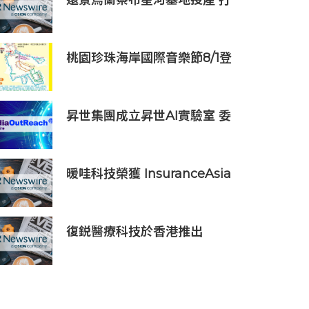
遠景烏蘭察布星河基地投產 打
造吉瓦級AI基礎設施新模式
桃園珍珠海岸國際音樂節8/1登
場
昇世集團成立昇世AI實驗室 委
任伍景輝博士為集團首席科學
家 加速AI原生財富管理發展
暖哇科技榮獲 InsuranceAsia
News 2026 中國區「數碼轉
型卓越獎」
復鋭醫療科技於香港推出
Titanium Prime聯合療法