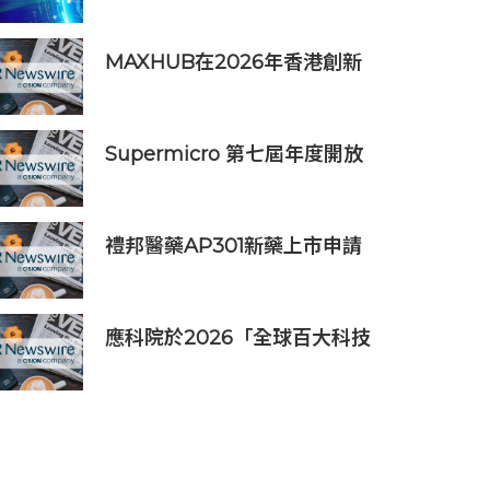
劃未來
MAXHUB在2026年香港創新
辦公峰會上展示綜合AI協作解
決方案
Supermicro 第七屆年度開放
式儲存高峰會匯聚 21 間生態系
統合作夥伴，分享大規模部署
企業級 AI 的實用指南
禮邦醫藥AP301新藥上市申請
獲國家藥監局受理
應科院於2026「全球百大科技
研發獎」中創亞洲最佳成績 三
項技術榮膺全球百大創新獎項