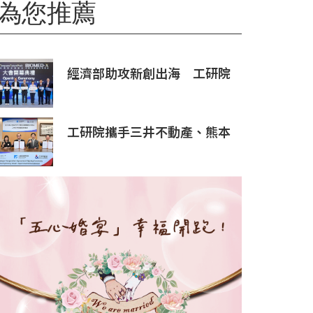
為您推薦
經濟部助攻新創出海 工研院
攜手桃園打造跨域創新平台
匯聚逾200家新創、40家產業
夥伴共拓全球商機
工研院攜手三井不動產、熊本
科學園區 助臺灣產業深化臺日
技術合作 拓展半導體供應鏈
與應用市場商機