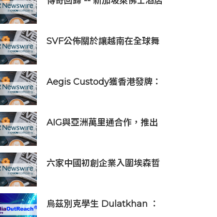
傳奇回歸 -- 新加坡萊佛士酒店
正式重新開業
SVF公佈關於讓越南在全球舞
台上獲得一席之地的宏大願景
Aegis Custody獲香港發牌：
數位資產金融服務發展更進一
步
AIG與亞洲萬里通合作，推出
旅遊保險優惠
六家中國初創企業入圍埃森哲
「2019亞太區金融科技創新實
驗室」
烏茲別克學生 Dulatkhan ：
拓展視野，在香港中文大學擘