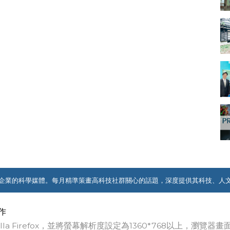
企業的科學媒體。每月精準策畫高科技社群關心的話題，深度提供其科技、人
作
ozilla Firefox，並將螢幕解析度設定為1360*768以上，瀏