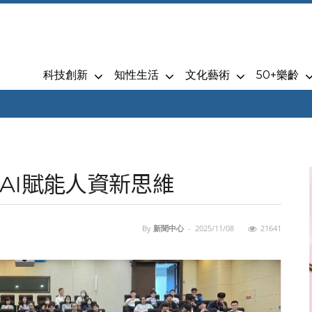
科技創新
知性生活
文化藝術
50+樂齡
AI賦能人資新思維
By
新聞中心
-
2025/11/08
21641