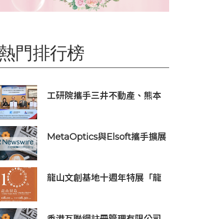
熱門排行榜
工研院攜手三井不動產、熊本
科學園區 助臺灣產業深化臺日
技術合作 拓展半導體供應鏈
與應用市場商機
MetaOptics與Elsoft攜手擴展
下一代半導體光學製造設備產
能
龍山文創基地十週年特展「龍
山製造10+」八月盛大展出