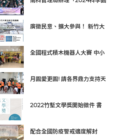
南科管理局辦理「2024科學園
區高科技企業服務 與誠信治理
交流座談」活動
廣徵民意、擴大參與！ 新竹大
車站公聽會9/25登場
全國程式積木機器人大賽 中小
學生在明新科大競技闖關
月圓愛更圓! 請各界鼎力支持天
主教仁愛基金會2022中秋義賣
2022竹塹文學獎開始徵件 書
寫主題首度延伸至大新竹地區
配合全國防疫警戒適度解封
新竹縣藝文場館7月13日起適度