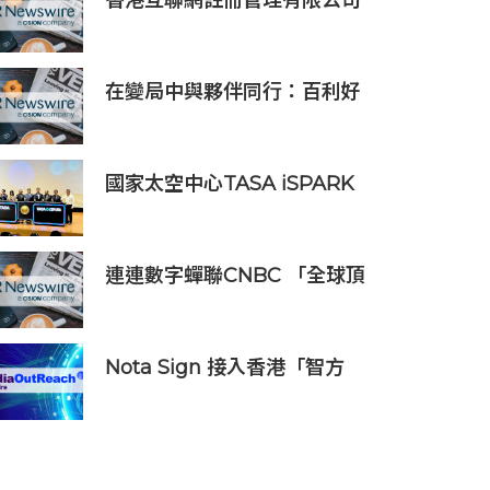
香港互聯網註冊管理有限公司
透過「數碼無障礙嘉許計劃」
推動科技向善 助企業實踐數碼
無障礙與社會責任
在變局中與夥伴同行：百利好
以知識、信譽與國際視野接軌
全球機遇
國家太空中心TASA iSPARK
星創基地落腳竹市 高虹安市
長：打造太空產業創新聚落
連連數字蟬聯CNBC 「全球頂
尖金融科技公司」榜單，彰顯
中國金融科技企業全球競爭力
Nota Sign 接入香港「智方
便」！企業和居民一站式完成
開戶、入職、簽約