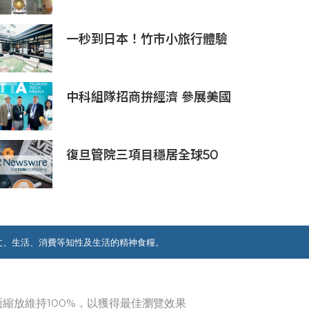
開放
一秒到日本！竹市小旅行體驗
日式老屋 買大福、吃唐揚雞
中科組隊招商拚經濟 參展美國
CES 2020拓商機
復旦管院三項目穩居全球50
強，最高排名全球第七
文、生活、消費等知性及生活的精神食糧。
覽器畫面縮放維持100%，以獲得最佳瀏覽效果