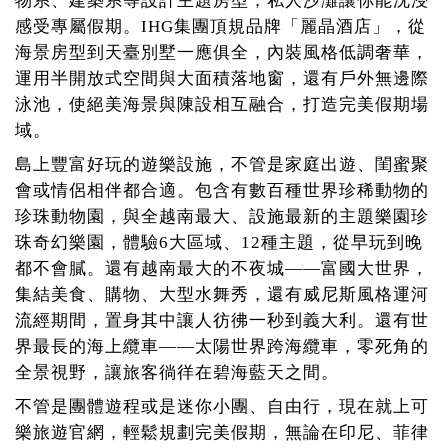
物系、建築系等設計主題房型，私人沙灘讓你能沈浸
感受專屬假期。IHG集團頂規品牌「麗晶酒店」，從
海景房型到天臺別墅一應俱全，內裝風格低調奢華，
運用半開放式空間與大面積落地窗，還有戶外無邊際
泳池，使絕美海景與陳設相互融合，打造完美假期場
域。
島上豐富好玩的遊樂設施，不管是家庭出遊、閨蜜聚
會或情侶相伴都合適。包含有數百種世界珍稀動物的
珍珠動物園，與全越南最大、設施最新的主題樂園珍
珠奇幻樂園，體驗6大區域、12種主題，從早玩到晚
都不會膩。還有越南最大的不夜城——富國大世界，
集結美食、購物、大型水舞秀，還有威尼斯風格運河
流經期間，置身其中讓人彷彿一秒到義大利。還有世
界最長的海上纜車——太陽世界跨海纜車，零死角的
全景視野，讓旅客徜徉在碧海藍天之間。
不管是團體遊程或是迷你小團、自由行，現在就上可
樂旅遊官網，輕鬆規劃完美假期，無論在印尼、菲律