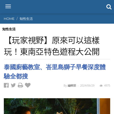
T
o
g
HOME
知性生活
g
l
知性生活
e
【玩家視野】原來可以這樣
n
a
玩！東南亞特色遊程大公開
v
i
g
泰國廚藝教室、峇里島獅子早餐深度體
a
t
驗全都搜
i
o
By
編輯部
-
2024/06/29
4975
n