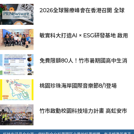
2026全球醫療峰會在香港召開 全球
醫療健康力量共議：讓突破真正抵達
患者
敏實科大打造AI × ESG研發基地 啟用
AI能源研發中心 助企業邁向淨零碳
排
免費限額80人！竹市暑期國高中生消
防體驗營6/8開放報名
桃園珍珠海岸國際音樂節8/1登場
竹市啟動校園科技培力計畫 高虹安市
長：半導體與無人機課程培育未來科
技人才