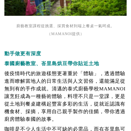
廚藝教室課程從挑選、採買食材到端上餐桌一氣呵成。
（MAMANOI提供）
動手做更有深度
泰國廚藝教室、峇里島烘豆帶你貼近土地
後疫情時代的旅遊樣態更著重於「體驗」，透過體驗
進而瞭解當地人的日常生活與人文習俗，還能滿足從
無到有的手作成就。清邁的泰式廚藝學校MAMANOI
讓烹飪成為一種藝術體驗，料理不只是一堂課，更是
從土地到餐桌建構起豐富多彩的生活，從就近認識有
機食材、採摘，享用自己親手製作的佳餚，帶你透過
廚房體驗泰國的故事。
咖啡是不少人生活中不可缺的必需品，而在峇里島可