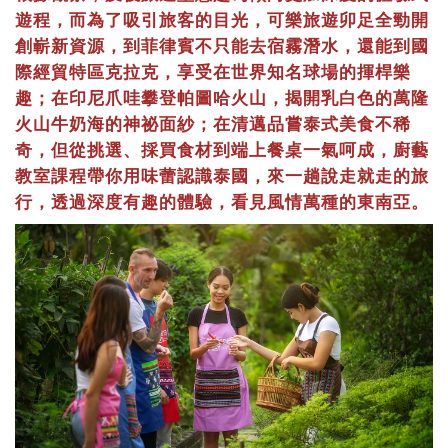
遊程，而為了吸引旅客的目光，可樂旅遊卯足全勁開
創嶄新資源，到菲律賓不只能去宿霧潛水，還能到國
際經貿特區克拉克，享受在世界知名球場的揮桿樂
趣；在印尼爪哇攀登帕圖哈火山，揭開乳白色的萬隆
火山牛奶海的神祕面紗；在清邁品嘗泰式美食不稀
奇，但從挑選、採買食材到端上餐桌一氣呵成，廚藝
教室課程帶你用味蕾認識泰國，來一趟說走就走的旅
行，透過深度有趣的體驗，看見風情萬種的東南亞。