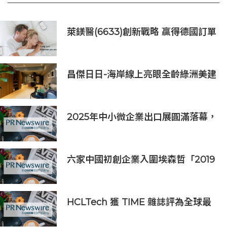
萊鎂醫(6633)創新戰略 贏得德國訂單
銷售
昌傑日日-海岸線上亮眼全齡綠洲美建
築
2025年中小微企業出口展圓滿落幕，
吸引逾63,000名參觀者，簽署9,060
萬美元出口合同
六家中國初創企業入圍埃森哲「2019
亞太區金融科技創新實驗室」
HCLTech 獲 TIME 雜誌評為全球最
具可持續發展表現的企業之一