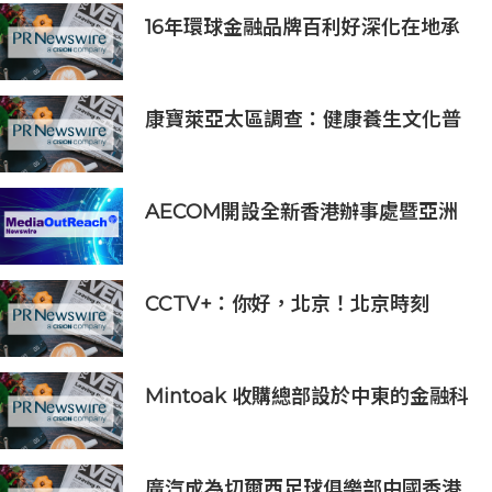
及「長隆小科學家大獎」
16年環球金融品牌百利好深化在地承
諾，多維落實ESG藍圖
康寶萊亞太區調查：健康養生文化普
及 五分之四消費者重視整體健康
AECOM開設全新香港辦事處暨亞洲
區總部 匯聚人才、科技與可持續發展
CCTV+：你好，北京！北京時刻
Mintoak 收購總部設於中東的金融科
技公司 ICC Loyalty
廣汽成為切爾西足球俱樂部中國香港