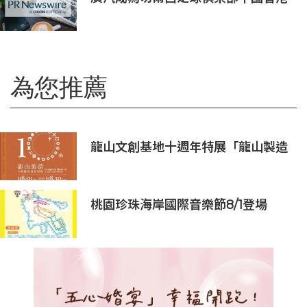
和馬來西亞季前巡迴賽官方合作夥伴
為您推薦
龍山文創基地十週年特展「龍山製造
10+」八月盛大展出
桃園珍珠海岸國際音樂節8/1登場