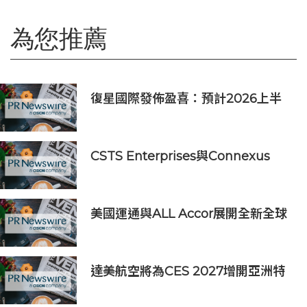
為您推薦
復星國際發佈盈喜：預計2026上半
年歸母淨利潤約人民幣15億至人民幣
18億元
CSTS Enterprises與Connexus
Travel攜手四川航空，推出獨家世界
杯主題航班
美國運通與ALL Accor展開全新全球
合作夥伴關係
達美航空將為CES 2027增開亞洲特
別航班直飛拉斯維加斯