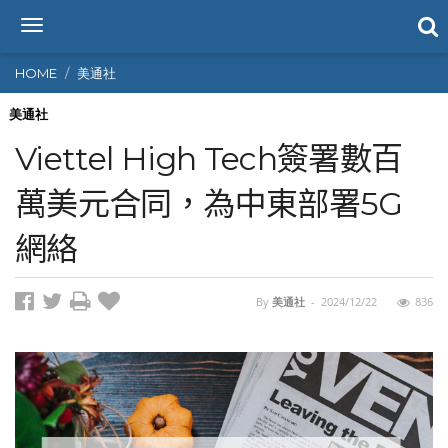
T
o
g
HOME
美通社
g
l
美通社
e
Viettel High Tech簽署數百
n
a
萬美元合同，為中東部署5G
v
i
網絡
g
a
t
i
By
美通社
-
2024/12/22
836
o
n