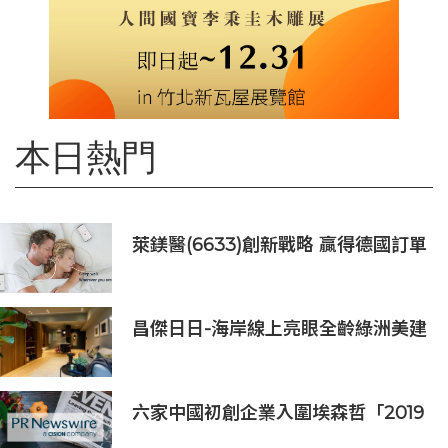
本日熱門
萊鎂醫(6633)創新戰略 贏得德國訂單
銷售
昌傑日日-海岸線上亮眼全齡綠洲美建
築
六家中國初創企業入圍埃森哲「2019
亞太區金融科技創新實驗室」