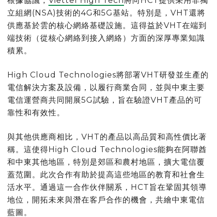
根據協議，
Viettel High Tech
將向HCT提供采用非獨
立組網(NSA)技術的4G和5G基站。特別是，VHT還將
供應基於雲的核心網絡基礎設施。這得益於VHT在端到
端技術（從核心網絡到接入網絡）方面的深厚專業知識
積累。
High Cloud Technologies將部署VHT研發並生產的
電信解決方案及設備，以履行商業合同，並與中東主要
電信運營商共同開展5G試驗，旨在驗證VHT產品的可
靠性和有效性。
與其他供應商相比，VHT的產品以高品質和高性價比著
稱。這使得High Cloud Technologies能夠在阿聯酋
和中東其他地區，特別是郊區和農村地區，擴大電信覆
蓋范圍。此次合作有助於提高這些地區的教育和社會生
活水平。通過這一合作伙伴關系，HCT旨在鞏固其領導
地位，開拓未來與潛在客戶合作的機會，共繪中東電信
藍圖。