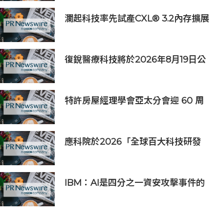
瀾起科技率先試產CXL® 3.2內存擴展
控制器
復銳醫療科技將於2026年8月19日公
佈2026年中期業績
特許房屋經理學會亞太分會迎 60 周
年里程碑
應科院於2026「全球百大科技研發
獎」中創亞洲最佳成績 三項技術榮膺
全球百大創新獎項
IBM：AI是四分之一資安攻擊事件的
幕後黑手 平均經濟損失達600萬美元