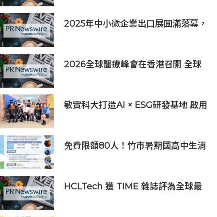
2025年中小微企業出口展圓滿落幕，
吸引逾63,000名參觀者，簽署9,060
萬美元出口合同
2026全球醫療峰會在香港召開 全球
醫療健康力量共議：讓突破真正抵達
患者
敏實科大打造AI × ESG研發基地 啟用
AI能源研發中心 助企業邁向淨零碳
排
免費限額80人！竹市暑期國高中生消
防體驗營6/8開放報名
HCLTech 獲 TIME 雜誌評為全球最
具可持續發展表現的企業之一