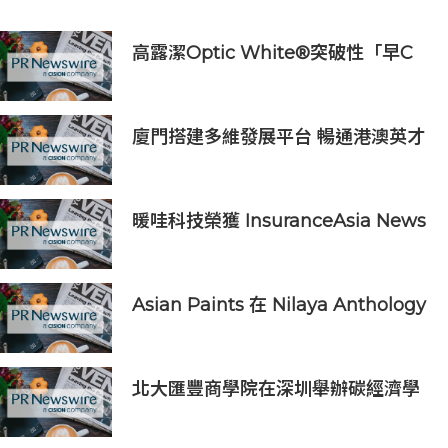
高露潔Optic White®突破性「早C
提亮• 晚C淡色」美白牙齒保養美學
推出首支全新Optic White®高純度
維他命C美白牙膏
廈門搭建多維發展平台 暢通港澳英才
入廈追夢通道
暖哇科技榮獲 InsuranceAsia News
2026 中國區「數碼轉型卓越獎」
Asian Paints 在 Nilaya Anthology
呈獻「Colour As Continuum」----
一場歷時一個月，深入探討色彩、物
料及收藏級設計的藝術之旅
北大匯豐商學院在深圳舉辦碳經濟學
學術沙龍