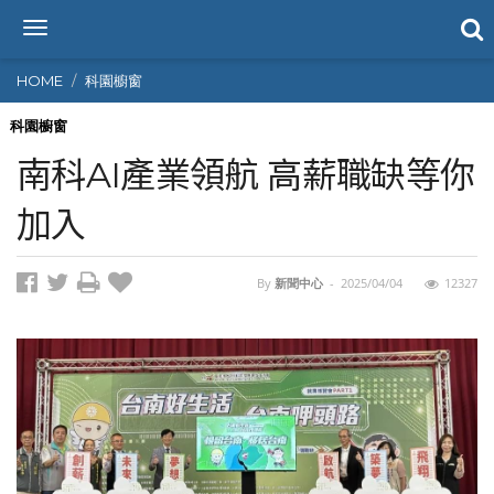
T
o
g
HOME
科園櫥窗
g
l
科園櫥窗
e
南科AI產業領航 高薪職缺等你
n
a
加入
v
i
g
By
新聞中心
-
2025/04/04
12327
a
t
i
o
n