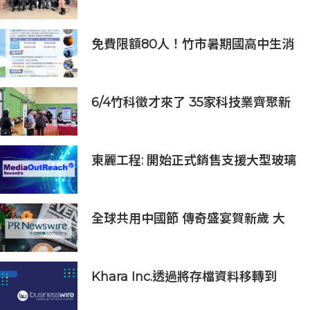
AI能源研發中心 助企業邁向淨零碳
排
免費限額80人！竹市暑期國高中生消
防體驗營6/8開放報名
6/4竹科徵才來了 35家科技業齊聚新
竹開門迎新鮮人
東麗工程: 開始正式銷售支援大型玻璃
面板的半導體貼裝設備「UC5000」
全球共用中國節 傳奇盛宴賀新歲 大
年除夕《傳奇中國節 春節》7小時不
間斷直播 無縫銜接總臺春晚
Khara Inc.透過將存檔資料移轉到
Wasabi Hot Cloud Storage節省
80%的營運和管理成本