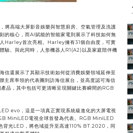
心，將高端大屏影音娛樂與智慧廚房、空氣管理及洗護
刻的核心，而AI賦能的智能家電則展示了科技如何無
arley首次亮相。Harley擁有31個自由度，可實
驗。與此同時，人形機器人R1(A2)以及家庭陪伴機
海信還展示了其顯示技術如何從消費娛樂領域延伸至
際足聯主席率領的代表團到訪海信展台，並高度認可海信
端系列產品，其中包括可更清晰呈現關鍵比賽瞬間的RGB
iLED evo，這是一項真正實現系統級進化的大屏電視
 MiniLED電視全球首發為代表。RGB MiniLED
原色背光LED，將色域提升至高達110% BT.2020，同