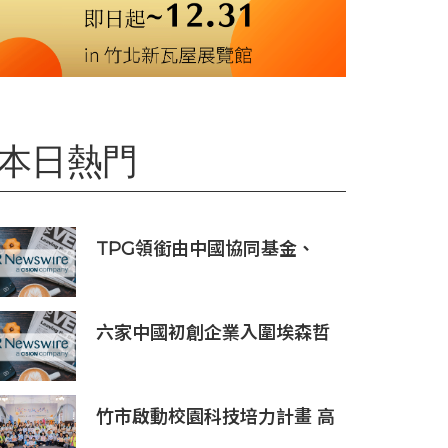
本日熱門
TPG領銜由中國協同基金、
Trail組成的財團投資APM
Monaco
六家中國初創企業入圍埃森哲
「2019亞太區金融科技創新實
驗室」
竹市啟動校園科技培力計畫 高
虹安市長：半導體與無人機課