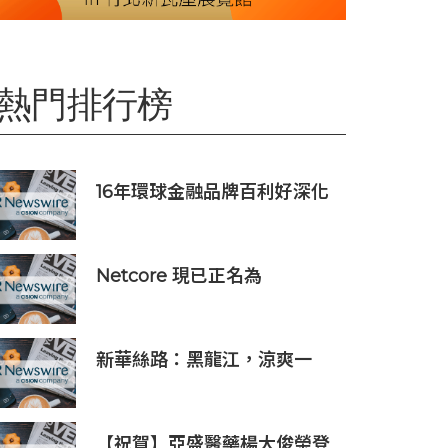
熱門排行榜
16年環球金融品牌百利好深化
在地承諾，多維落實ESG藍圖
Netcore 現已正名為
Netcore.ai，開創代理型營銷
平台先河，與客戶共同分擔增
長責任
新華絲路：黑龍江，涼爽一
夏！
【祝賀】亞盛醫藥楊大俊榮登