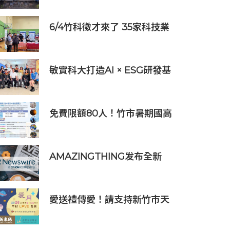
程培育未來科技人才
6/4竹科徵才來了 35家科技業
齊聚新竹開門迎新鮮人
敏實科大打造AI × ESG研發基
地 啟用AI能源研發中心 助企
業邁向淨零碳排
免費限額80人！竹市暑期國高
中生消防體驗營6/8開放報名
AMAZINGTHING发布全新
iPhone 16配件系列
愛送禮傳愛！請支持新竹市天
主教仁愛基金會2026中秋義賣