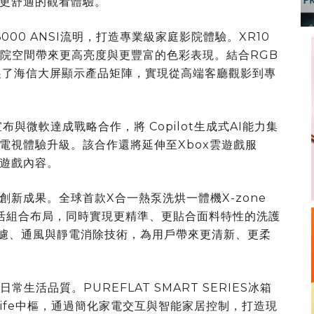
更舒適的觀看體驗。
00 ANSI流明，打造專業級家庭影院體驗。XR10
影院空間帶來更高亮度與更豐富的色彩表現。結合RGB
拓展了海信大屏顯示產品矩陣，實現從高端客廳觀影到專
與微軟達成戰略合作，將 Copilot生成式AI能力集
電視體驗升級。該合作還將延伸至Xbox雲遊戲服
遊戲內容。
新成果。全球首款X合一熱泵洗烘一體機X-zone
靈活組合布局，同時實現更精準、更貼合面料特性的洗護
濾、通風與靜電消除技術，為用戶帶來更清新、更柔
生活品質。PUREFLAT SMART SERIES冰箱
Life中樞，通過簡化家電交互與智能家居控制，打造現