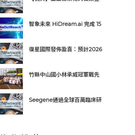
《The Medicine Maker》
2026全球最具影響力人物榜
智象未來 HiDream.ai 完成 15
億元人民幣 C 輪融資
復星國際發佈盈喜：預計2026
上半年歸母淨利潤約人民幣15
億至人民幣18億元
竹縣中山國小林承威冠軍戰先
發建功 助中華隊勇奪世界軟式
少棒賽冠軍
Seegene通過全球百萬臨床研
究(GMCS)提出全面的生殖道
感染檢測方案‌