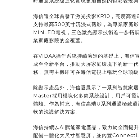
時通過系統級進化實現更加自然的色彩表現與
海信還全球首發了激光投影XR10，亮度高達60
支持最高300英寸沉浸式觀影，為專業家庭
MiniLED電視，三色激光顯示技術進一步
業家庭影院的全覆蓋。
在VIDAA操作系統持續演進的基礎上，海信宣布
成至全新平台，推動大屏家庭環境下的新一代
務，無需主機即可在海信電視上暢玩全球頂級
除顯示產品外，海信還展示了一系列智慧家居創
Master採用模塊化多筒系統設計，用戶可
體驗。作為補充，海信高端U系列通過極致過
軟的洗護解決方案。
海信持續以AI賦能家電產品，致力於全面提升日常
配備一體化大尺寸智慧屏，並內置Connect