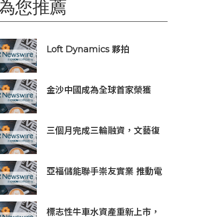
為您推薦
Loft Dynamics 夥拍
Indocopters，將 虛擬實境機
師培訓引入南亞
金沙中國成為全球首家榮獲
ISO 14001:2026環境管理體系
認證之綜合旅遊休閒企業
三個月完成三輪融資，文藝復
興聯創管理基金領投 GIM A 輪
融資
亞福儲能聯手崇友實業 推動電
梯儲能減量方法與示範案
標志性牛車水資產重新上市，