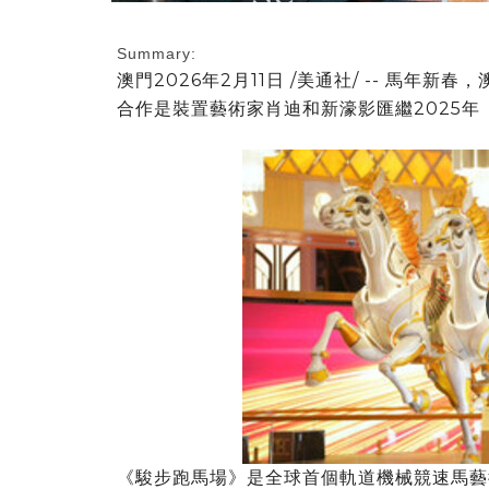
Summary:
澳門
2026年2月11日
/美通社/ -- 馬年新
合作是裝置藝術家肖迪和新濠影匯繼2025
《駿步跑馬場》是全球首個軌道機械競速馬藝