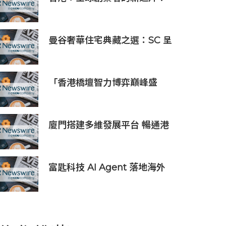
Osome助力新一代創業浪潮
曼谷奢華住宅典藏之選：SC 呈
獻 SCOPE Collection，三大
名邸，擘畫國際奢居新格局
「香港橋壇智力博弈巔峰盛
會」
廈門搭建多維發展平台 暢通港
澳英才入廈追夢通道
富匙科技 AI Agent 落地海外
商戶，全面承接一線客戶服務
與經營轉化