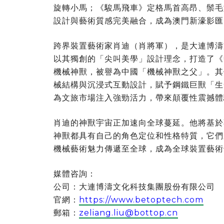
旋轉小馬；《駿馬飛車》定格馬首高昂、鬃毛
設計與藝術質感完美融合，成為澳門新濠影匯
跨界裝置藝術家肖迪（肖將軍），是大連博濤
以其獨創的「尖叫美學」設計理念，打造了《
機械神獸，被譽為中國「機械神獸之父」。其
械結構與沉浸式互動設計，賦予鋼鐵巨獸「生
為文旅市場注入強勁活力，帶來顛覆性震撼體
肖迪的神獸宇宙正加速向全球蔓延。他將基於
神獸都具有自己的角色定位和性格特質，它們
機械藝術魅力傳遞至全球，成為全球裝置藝術
媒體咨詢：
公司：大連博濤文化科技集團股份有限公司
官網：
https://www.betoptech.com
郵箱：
zeliang.liu@bottop.cn