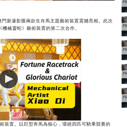
春，澳門新濠影匯兩款生肖馬主題藝術裝置震撼亮相。此次
年《機械靈蛇》藝術裝置的第二次合作。
術裝置。以巨型奔馬為核心，環繞四匹可騎乘競賽的