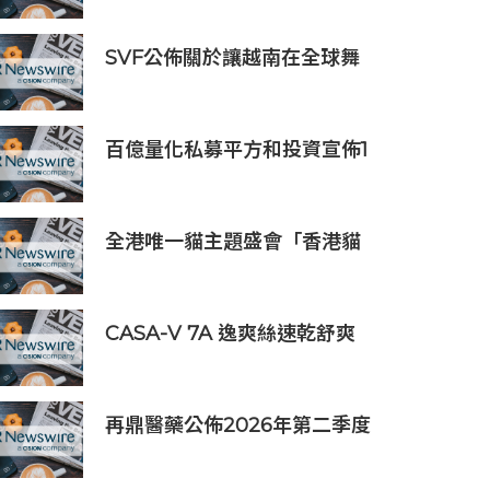
SVF公佈關於讓越南在全球舞
台上獲得一席之地的宏大願景
百億量化私募平方和投資宣佈1
億元自購，7月以來已有25家
私募出手
全港唯一貓主題盛會「香港貓
迷博覽會2026」今日開幕
CASA-V 7A 逸爽絲速乾舒爽
系列正式上市
再鼎醫藥公佈2026年第二季度
財務業績及近期公司進展