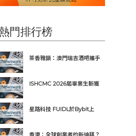
熱門排行榜
茶香雅韻：澳門瑞吉酒吧攜手
Saicho 呈獻期間限定下午茶體
驗
ISHCMC 2026屆畢業生斬獲
兩枚IB滿分，年級平均分達
34.5分
星路科技 FUIDL於Bybit上
架，亞洲首個RWA全流程閉環
生態落地
香港：全球創業者的新迪拜？