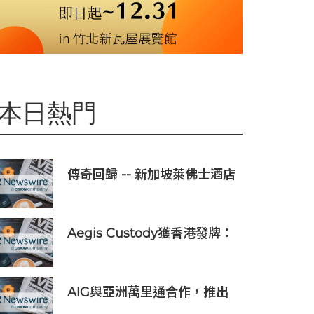
本日熱門
傳奇回歸 -- 新加坡萊佛士酒店
正式重新開業
Aegis Custody獲香港發牌：
數位資產金融服務發展更進一
步
AIG與亞洲萬里通合作，推出
旅遊保險優惠