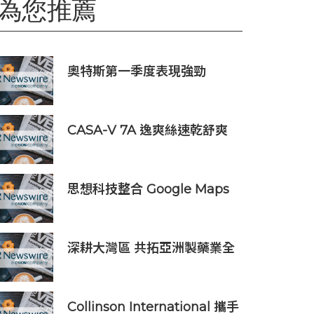
為您推薦
奧特斯第一季度表現強勁
CASA-V 7A 逸爽絲速乾舒爽
系列正式上市
思想科技整合 Google Maps
Platform 與 Geotab 車聯
網：助物流業 60 秒極速排
單、削減 25% 車隊營運成本
深耕大灣區 共拓亞洲製藥業全
新發展機遇
Collinson International 攜手