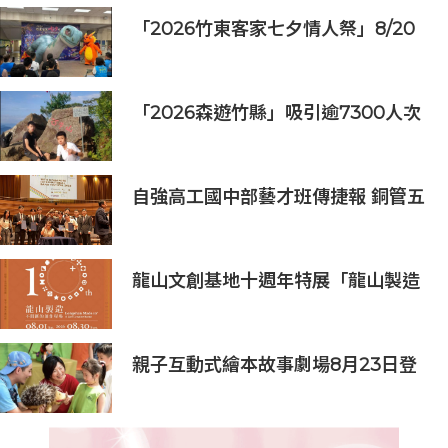
「2026竹東客家七夕情人祭」8/20
登場 連4天邀民眾逛商圈再換限量好
禮
「2026森遊竹縣」吸引逾7300人次
挑戰 宜蘭1家4口躋身前百名完登
自強高工國中部藝才班傳捷報 銅管五
重奏勇奪新加坡國際管樂大賽銀獎
龍山文創基地十週年特展「龍山製造
10+」八月盛大展出
親子互動式繪本故事劇場8月23日登
場 下周一開放線上報名