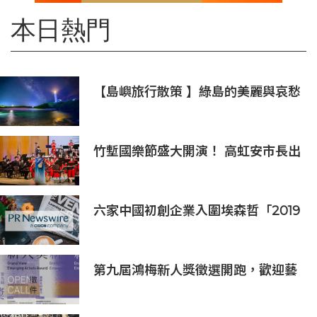
本日熱門
【島嶼旅行散策 】綠島的美麗與哀愁
火燒島上的奇岩怪石(三)
竹塹國樂節盛大開演！ 高虹安市長出
席支持 敬邀各界聆聽國樂感受四季之
美
六家中國初創企業入圍埃森哲「2019
亞太區金融科技創新實驗室」
第九屆鴻梅新人獎徵選開跑，歡迎藝
術新秀報名參與！