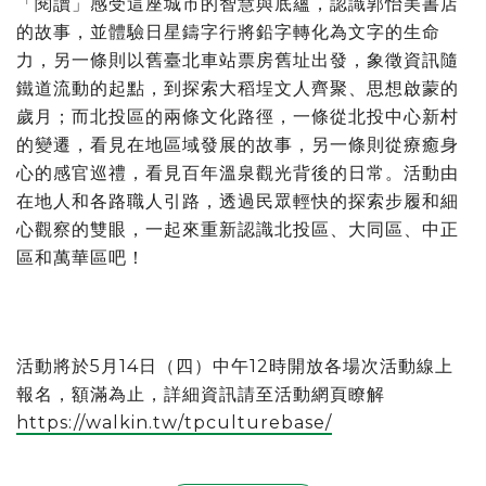
「閱讀」感受這座城市的智慧與底蘊，認識郭怡美書店
的故事，並體驗日星鑄字行將鉛字轉化為文字的生命
力，另一條則以舊臺北車站票房舊址出發，象徵資訊隨
鐵道流動的起點，到探索大稻埕文人齊聚、思想啟蒙的
歲月；而北投區的兩條文化路徑，一條從北投中心新村
的變遷，看見在地區域發展的故事，另一條則從療癒身
心的感官巡禮，看見百年溫泉觀光背後的日常。活動由
在地人和各路職人引路，透過民眾輕快的探索步履和細
心觀察的雙眼，一起來重新認識北投區、大同區、中正
區和萬華區吧！
活動將於5月14日（四）中午12時開放各場次活動線上
報名，額滿為止，詳細資訊請至活動網頁瞭解
https://walkin.tw/tpculturebase/