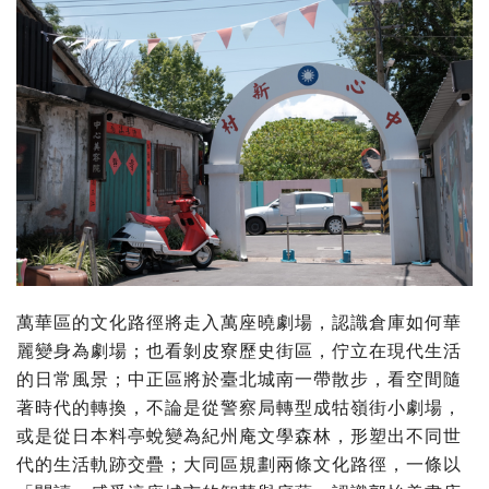
萬華區的文化路徑將走入萬座曉劇場，認識倉庫如何華
麗變身為劇場；也看剝皮寮歷史街區，佇立在現代生活
的日常風景；中正區將於臺北城南一帶散步，看空間隨
著時代的轉換，不論是從警察局轉型成牯嶺街小劇場，
或是從日本料亭蛻變為紀州庵文學森林，形塑出不同世
代的生活軌跡交疊；大同區規劃兩條文化路徑，一條以