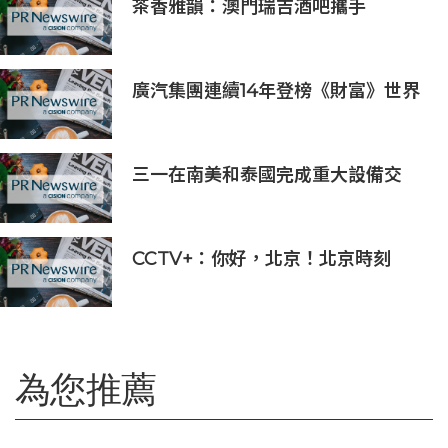
茶香雅韻：澳門瑞吉酒吧攜手
Saicho 呈獻期間限定下午茶體驗
廣汽集團連續14年登榜《財富》世界
500強 過硬實力再獲權威認證
三一在南美和泰國完成重大設備交
付，全球佈局持續拓展
CCTV+：你好，北京！北京時刻
為您推薦