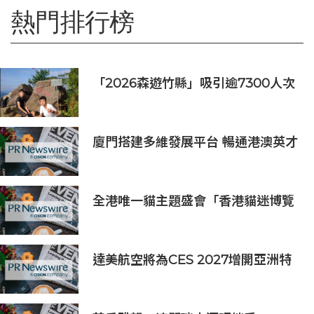
熱門排行榜
「2026森遊竹縣」吸引逾7300人次
挑戰 宜蘭1家4口躋身前百名完登
廈門搭建多維發展平台 暢通港澳英才
入廈追夢通道
全港唯一貓主題盛會「香港貓迷博覽
會2026」今日開幕
達美航空將為CES 2027增開亞洲特
別航班直飛拉斯維加斯