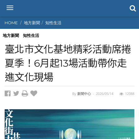
T
o
g
HOME
地方新聞
知性生活
g
l
地方新聞
知性生活
e
臺北市文化基地精彩活動席捲
n
a
夏季！6月起13場活動帶你走
v
i
進文化現場
g
a
t
i
By
新聞中心
-
2026/05/14
12088
o
n