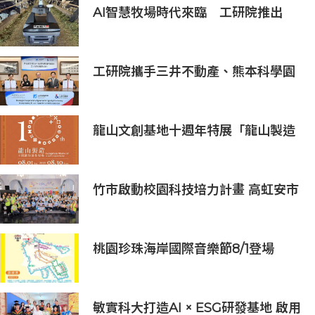
AI智慧牧場時代來臨 工研院推出
「畜牧場保全機器人」守護農場安全
工研院攜手三井不動產、熊本科學園
區 助臺灣產業深化臺日技術合作 拓
展半導體供應鏈與應用市場商機
龍山文創基地十週年特展「龍山製造
10+」八月盛大展出
竹市啟動校園科技培力計畫 高虹安市
長：半導體與無人機課程培育未來科
技人才
桃園珍珠海岸國際音樂節8/1登場
敏實科大打造AI × ESG研發基地 啟用