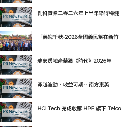
創科實業二零二六年上半年錄得穩健
的業績
「義魄千秋-2026全國義民祭在新竹
縣」恭迎義民爺 義民祭典正式登場
瑞安房地產榮獲《時代》2026年
「全球最具影響力公司」稱號
穿越波動，收益可期-- 南方東英
KOSPI 200備兌認購期權主動型ETF
(3537.HK) 明日於香港交易所上市
HCLTech 完成收購 HPE 旗下 Telco
Solutions 業務