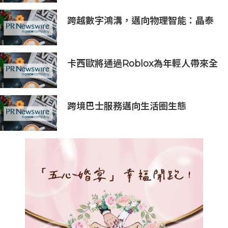
跨越數字鴻溝，邁向物理智能：晶泰
科技發布 XtalPi Science，並發起
「科學智能開放生態聯盟」
卡西歐將通過Roblox為年輕人帶來全
新G-SHOCK品牌體驗
跨境巴士服務邁向生活圈生態