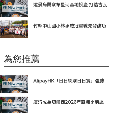
遠景烏蘭察布星河基地投產 打造吉瓦
級AI基礎設施新模式
竹縣中山國小林承威冠軍戰先發建功
助中華隊勇奪世界軟式少棒賽冠軍
為您推薦
AlipayHK「日日網購日日賞」強勢
登場
廣汽成為切爾西2026年亞洲季前巡
迴賽香港及馬來西亞站官方合作夥伴