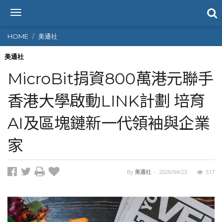
T
o
g
HOME
美通社
g
l
美通社
e
MicroBit捐資800萬港元聯手
n
a
香港大學啟動LINK計劃 培育
v
i
AI及區塊鏈新一代領袖與企業
g
a
t
家
i
o
n
By
美通社
-
2026/04/23
517