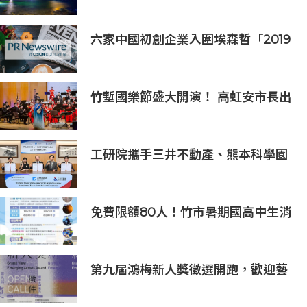
六家中國初創企業入圍埃森哲「2019
亞太區金融科技創新實驗室」
竹塹國樂節盛大開演！ 高虹安市長出
席支持 敬邀各界聆聽國樂感受四季之
美
工研院攜手三井不動產、熊本科學園
區 助臺灣產業深化臺日技術合作 拓
展半導體供應鏈與應用市場商機
免費限額80人！竹市暑期國高中生消
防體驗營6/8開放報名
第九屆鴻梅新人獎徵選開跑，歡迎藝
術新秀報名參與！