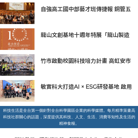
自強高工國中部藝才班傳捷報 銅管五
重奏勇奪新加坡國際管樂大賽銀獎
龍山文創基地十週年特展「龍山製造
10+」八月盛大展出
竹市啟動校園科技培力計畫 高虹安市
長：半導體與無人機課程培育未來科
技人才
敏實科大打造AI × ESG研發基地 啟用
AI能源研發中心 助企業邁向淨零碳
排
科技生活是全台第一個針對全台科學園區企業的科學媒體。每月精準策畫高
科技社群關心的話題，深度提供其科技、人文、生活、消費等知性及生活的
精神食糧。