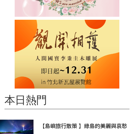
本日熱門
【島嶼旅行散策 】綠島的美麗與哀愁
火燒島上的奇岩怪石(三)