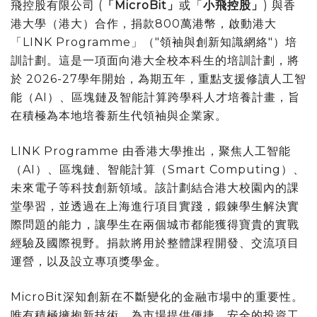
飛控股有限公司 (
「MicroBit」
或「
小飛控股」
) 與香
港大學（港大）合作，捐款800萬港幣，啟動港大
「LINK Programme」（"領袖與創新知識網絡"）培
訓計劃。這是一項面向港大全校本科生的培訓計劃，將
於 2026-27學年開始，為期五年，重點支援修讀人工智
能（AI）、區塊鏈及智能計算跨學科人才培養計畫，旨
在積極為本地培養新生代領袖與企業家。
LINK Programme 由香港大學推出，聚焦人工智能
（AI）、區塊鏈、智能計算（Smart Computing）、
未來電子等科技創新領域。該計劃結合港大校園內的課
堂學習，並透過在上海進行項目實踐，鍛鍊學生解決實
際問題的能力，讓學生在兩個城市都能獲得寶貴的實戰
經驗及國際視野。捐款將用於整體課程開發、交流項目
運營，以及設立專項獎學金。
MicroBit深知創新在不斷變化的金融市場中的重要性。
唯有積極擁抱新技術，為市場提供便捷、安全的投資工