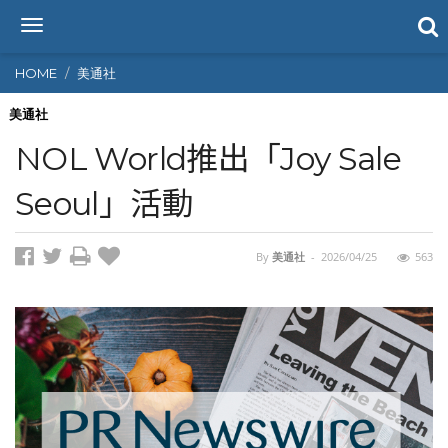
T
o
g
HOME
美通社
g
l
美通社
e
NOL World推出「Joy Sale
n
a
Seoul」活動
v
i
g
By
美通社
-
2026/04/25
563
a
t
i
o
n