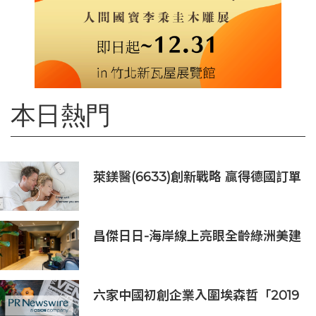
本日熱門
萊鎂醫(6633)創新戰略 贏得德國訂單
銷售
昌傑日日-海岸線上亮眼全齡綠洲美建
築
六家中國初創企業入圍埃森哲「2019
亞太區金融科技創新實驗室」