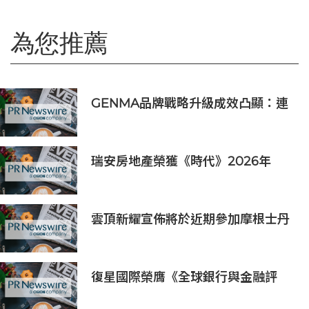
為您推薦
GENMA品牌戰略升級成效凸顯：連
獲重大訂單，自動化技術獲國際市場
認可
瑞安房地產榮獲《時代》2026年
「全球最具影響力公司」稱號
雲頂新耀宣佈將於近期參加摩根士丹
利、Evercore兩大投資者會議
復星國際榮膺《全球銀行與金融評
論》三項大獎，ESG、企業社會責任