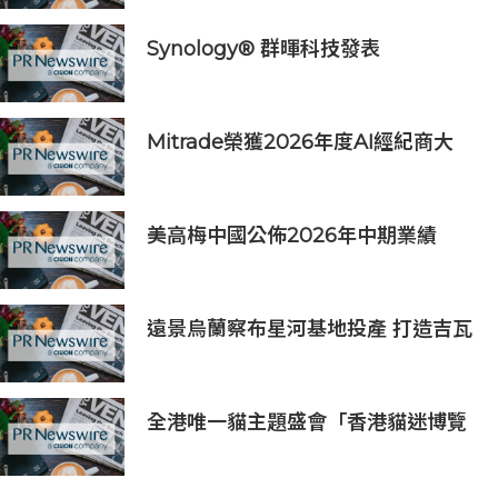
Synology® 群暉科技發表
DiskStation neo+ 系列，以低入手
門檻享有高效能體驗
Mitrade榮獲2026年度AI經紀商大
獎，升級版MitradeGPT模型在亞洲
上線
美高梅中國公佈2026年中期業績
遠景烏蘭察布星河基地投產 打造吉瓦
級AI基礎設施新模式
全港唯一貓主題盛會「香港貓迷博覽
會2026」今日開幕