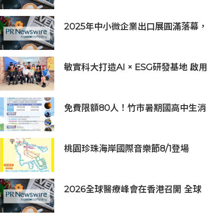
2025年中小微企業出口展圓滿落幕，
吸引逾63,000名參觀者，簽署9,060
萬美元出口合同
敏實科大打造AI × ESG研發基地 啟用
AI能源研發中心 助企業邁向淨零碳
排
免費限額80人！竹市暑期國高中生消
防體驗營6/8開放報名
桃園珍珠海岸國際音樂節8/1登場
2026全球醫療峰會在香港召開 全球
醫療健康力量共議：讓突破真正抵達
患者