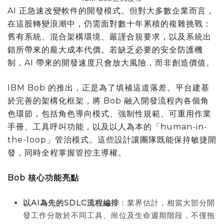
AI 正急速改變軟件的開發模式。但對大多數企業而言，
在這股轉變浪潮中，仍需面對數十年累積的複雜挑戰：
舊有系統、混合架構環境、嚴謹合規要求，以及系統出
錯所帶來的龐大成本代價。若缺乏必要的安全防護機
制，AI 帶來的開發速度只會放大風險，而非創造價值。
IBM Bob 的推出，正是為了填補這道落差。平台建基
於完善的架構化框架，將 Bob 融入開發流程內各個角
色環節，包括角色導向模式、強制性規範、可重用作業
手冊、工具呼叫功能，以及以人為本的「human-in-
the-loop」管治模式。這些設計讓團隊既能保持敏捷開
發，同時全程掌握管控主導權。
Bob
核心功能亮點
以
AI
為先的
SDLC
流程編排
：業界估計，相當大部分開
發工作分散於不同工具、崗位及生命週期階段，不僅拖