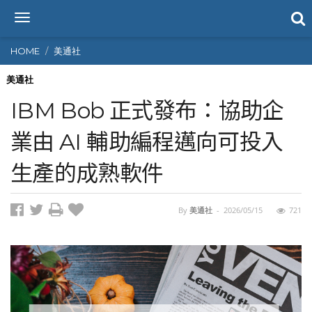
T
o
g
HOME
美通社
g
l
美通社
e
IBM Bob 正式發布：協助企
n
a
業由 AI 輔助編程邁向可投入
v
i
生產的成熟軟件
g
a
t
i
By
美通社
-
2026/05/15
721
o
n