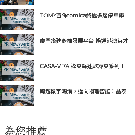
禮
TOMY宣佈tomica終極多層停車庫
將於2026年9月起在10個亞洲市場上
市 首個官方粉絲社群定於10月上線
廈門搭建多維發展平台 暢通港澳英才
入廈追夢通道
CASA-V 7A 逸爽絲速乾舒爽系列正
式上市
跨越數字鴻溝，邁向物理智能：晶泰
科技發布 XtalPi Science，並發起
「科學智能開放生態聯盟」
為您推薦