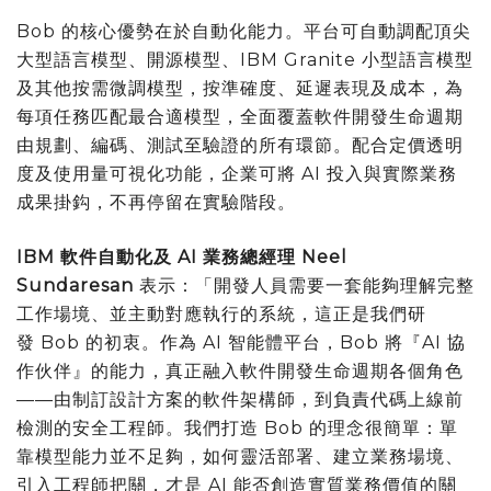
Bob 的核心優勢在於自動化能力。平台可自動調配頂尖
大型語言模型、開源模型、IBM Granite 小型語言模型
及其他按需微調模型，按準確度、延遲表現及成本，為
每項任務匹配最合適模型，全面覆蓋軟件開發生命週期
由規劃、編碼、測試至驗證的所有環節。配合定價透明
度及使用量可視化功能，企業可將 AI 投入與實際業務
成果掛鈎，不再停留在實驗階段。
IBM
軟件自動化及
AI
業務總經理
Neel
Sundaresan
表示：「開發人員需要一套能夠理解完整
工作場境、並主動對應執行的系統，這正是我們研
發 Bob 的初衷。作為 AI 智能體平台，Bob 將『AI 協
作伙伴』的能力，真正融入軟件開發生命週期各個角色
——由制訂設計方案的軟件架構師，到負責代碼上線前
檢測的安全工程師。我們打造 Bob 的理念很簡單：單
靠模型能力並不足夠，如何靈活部署、建立業務場境、
引入工程師把關，才是 AI 能否創造實質業務價值的關