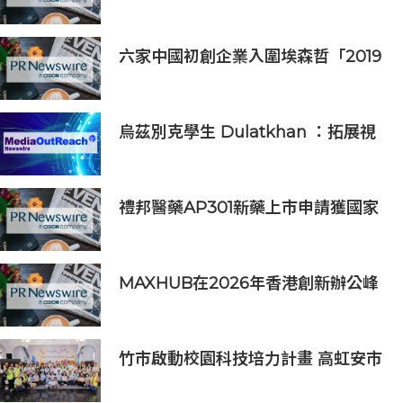
產金融服務發展更進一步
六家中國初創企業入圍埃森哲「2019
亞太區金融科技創新實驗室」
烏茲別克學生 Dulatkhan ：拓展視
野，在香港中文大學擘劃未來
禮邦醫藥AP301新藥上市申請獲國家
藥監局受理
MAXHUB在2026年香港創新辦公峰
會上展示綜合AI協作解決方案
竹市啟動校園科技培力計畫 高虹安市
長：半導體與無人機課程培育未來科
技人才