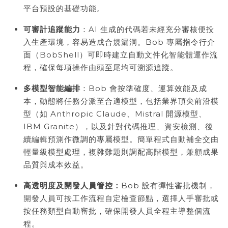
平台預設的基礎功能。
可審計追蹤能力
：AI 生成的代碼若未經充分審核便投
入生產環境，容易造成合規漏洞。Bob 專屬指令行介
面（BobShell）可即時建立自動文件化智能體運作流
程，確保每項操作由頭至尾均可溯源追蹤。
多模型智能編排
：Bob 會按準確度、運算效能及成
本，動態將任務分派至合適模型，包括業界頂尖前沿模
型（如 Anthropic Claude、Mistral 開源模型、
IBM Granite），以及針對代碼推理、資安檢測、後
續編輯預測作微調的專屬模型。簡單程式自動補全交由
輕量級模型處理，複雜難題則調配高階模型，兼顧成果
品質與成本效益。
高透明度及開發人員管控：
Bob 設有彈性審批機制，
開發人員可按工作流程自定檢查節點，選擇人手審批或
按任務類型自動審批，確保開發人員全程主導整個流
程。