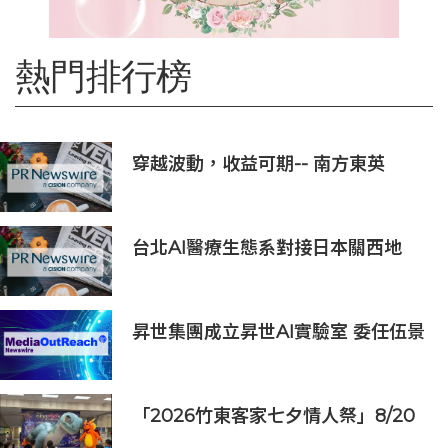
熱門排行榜
穿越波動，收益可期-- 南方東英
KOSPI 200備兌認購期權主動型ETF
(3537.HK) 明日於香港交易所上市
台北AI醫療生態系對接日本關西地
區，15家企業展示台日創新聯動成果
昇世集團成立昇世AI實驗室 委任伍景
輝博士為集團首席科學家 加速AI原生
財富管理發展
「2026竹東客家七夕情人祭」8/20
登場 連4天邀民眾逛商圈再換限量好