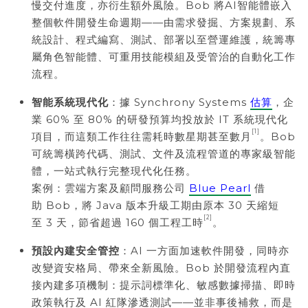
慢交付進度，亦衍生額外風險。Bob 將AI智能體嵌入
整個軟件開發生命週期——由需求發掘、方案規劃、系
統設計、程式編寫、測試、部署以至營運維護，統籌專
屬角色智能體、可重用技能模組及受管治的自動化工作
流程。
智能系統現代化
：據 Synchrony Systems
估算
，企
業 60% 至 80% 的研發預算均投放於 IT 系統現代化
[1]
項目，而這類工作往往需耗時數星期甚至數月
。Bob
可統籌橫跨代碼、測試、文件及流程管道的專家級智能
體，一站式執行完整現代化任務。
案例：雲端方案及顧問服務公司
Blue Pearl
借
助 Bob，將 Java 版本升級工期由原本 30 天縮短
[2]
至 3 天，節省超過 160 個工程工時
。
預設內建安全管控
：AI 一方面加速軟件開發，同時亦
改變資安格局、帶來全新風險。Bob 於開發流程內直
接內建多項機制：提示詞標準化、敏感數據掃描、即時
政策執行及 AI 紅隊滲透測試——並非事後補救，而是