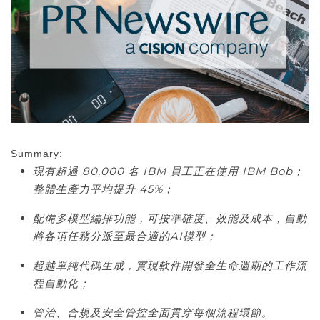
Summary:
現有超過
80,000
名
IBM
員工正在使用
IBM Bob
；
整體生產力平均提升
45%
；
配備多模型編排功能，可按準確度、效能及成本，自動
將各項任務分派至最合適的
AI
模型；
超越單純代碼生成，實現軟件開發全生命週期的工作流
程自動化；
管治、合規及安全管控全面貫穿每個流程環節。