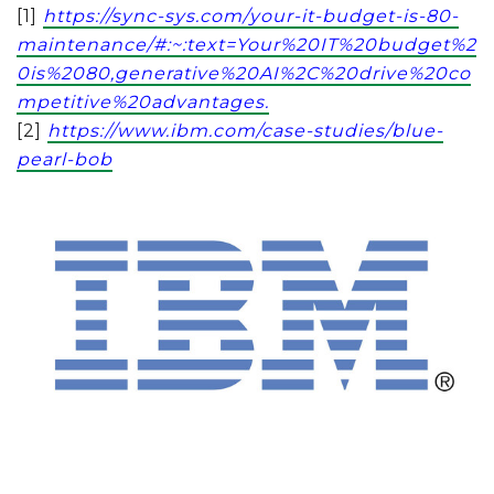
[1]
https://sync-sys.com/your-it-budget-is-80-
maintenance/#:~:text=Your%20IT%20budget%2
0is%2080,generative%20AI%2C%20drive%20co
mpetitive%20advantages
.
[2]
https://www.ibm.com/case-studies/blue-
pearl-bob