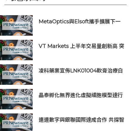
MetaOptics與Elsoft攜手擴展下一
代半導體光學製造設備產能
VT Markets 上半年交易量創新高 突
破 8 萬億美元
凌科藥業宣佈LNK01004軟膏治療白
癜風Ⅱ期臨床研究完成首例患者給藥
晶泰孵化無界進化虛擬細胞模型達行
業最優(SOTA)，科學發現引擎開啟內
測申請
連連數字與銀聯國際達成合作 共探智
能體支付新場景